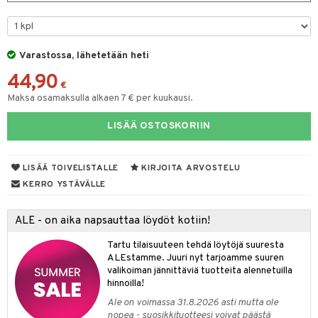
uvadit & Kulhot
 & Siivous
Varastossa, lähetetään heti
& Leivontavuoat
44,90
€
Maksa osamaksulla alkaen 7 € per kuukausi.
tyisveitset
& Baaritarvikkeet
LISÄÄ OSTOSKORIIN
ttiöveitset
ktroniikka
LISÄÄ TOIVELISTALLE
KIRJOITA ARVOSTELU
rinta- & Vihannesveitset
one
KERRO YSTÄVÄLLE
kkuulaudat
uone
uoneen sisustus
päveitset
ALE - on aika napsauttaa löydöt kotiin!
one
oneen tarvikkeita
oneen koristelu
tsenteroittimet
Tartu tilaisuuteen tehdä löytöjä suuresta
a
oneen tekstiilit
 huonekalut
& Saalit
ALEstamme. Juuri nyt tarjoamme suuren
tsisetit
valikoiman jännittäviä tuotteita alennetuilla
 lamput
tyynyt
hinnoilla!
tsitarvikkeet
uoneen säilytys
t
it & Koukut
Ale on voimassa 31.8.2026 asti mutta ole
nopea - suosikkituotteesi voivat päästä