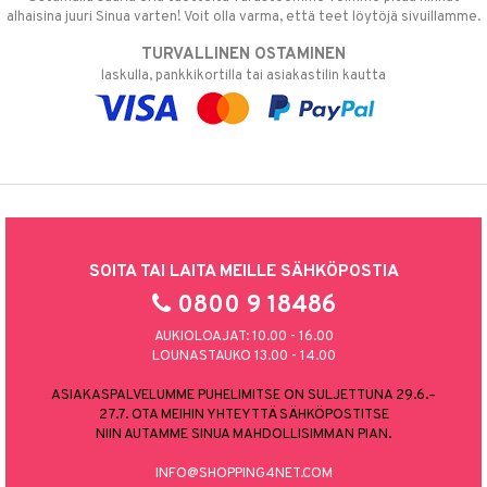
alhaisina juuri Sinua varten! Voit olla varma, että teet löytöjä sivuillamme.
TURVALLINEN OSTAMINEN
laskulla, pankkikortilla tai asiakastilin kautta
SOITA TAI LAITA MEILLE SÄHKÖPOSTIA
0800 9 18486
AUKIOLOAJAT: 10.00 - 16.00
LOUNASTAUKO 13.00 - 14.00
ASIAKASPALVELUMME PUHELIMITSE ON SULJETTUNA 29.6.–
27.7. OTA MEIHIN YHTEYTTÄ SÄHKÖPOSTITSE
NIIN AUTAMME SINUA MAHDOLLISIMMAN PIAN.
INFO@SHOPPING4NET.COM