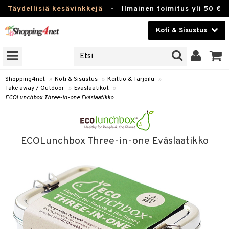
Täydellisiä kesävinkkejä
-
Ilmainen toimitus yli 50 €
Koti & Sisustus
ERKKEJÄ
Kauneudenhoito
JAT
UOTTEITA
Piilolinssit
Shopping4net
»
Koti & Sisustus
»
Keittiö & Tarjoilu
»
Take away / Outdoor
»
Eväslaatikot
»
Luontaistuotteet
ECOLunchbox Three-in-one Eväslaatikko
 Tarjoilu
Apteekki
et
 & Karahvit
Fitness
ECOLunchbox Three-in-one Eväslaatikko
säilytys
Koti & Sisustus
ekstiilit
Lelut, Lapsi & Vauva
välineet
Tuotemerkkejä
oneet
Kampanjat
vi, Tee & Espresso
 Mukit