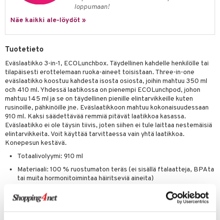
anasetit
uoneen tekstiilit
uotteet
risteet
loppumaan!
anat & Tyynyliinat
ttöön
lytys
elu
 tekstiilit
Näe kaikki ale-löydöt »
nyt & Peitot
kut
mot & Veistokset
s
iköt & Lyhdyt
tyynyt
 Grillaustarvikkeet
Tuotetieto
nsäilytys & Korit
lot
huonekalut
oneen tekstiilit
timet
iköt & Lyhdyt
spalvelu
Eväslaatikko 3-in-1, ECOLunchbox. Täydellinen kahdelle henkilölle tai
jat
s & Hyllyt
n ruokinta
lot
tilapäisesti erottelemaan ruoka-aineet toisistaan. Three-in-one
ksiä & vastauksia
eväslaatikko koostuu kahdesta isosta osiosta, joihin mahtuu 350 ml
al Art
karit & Koukut
ynttilät
mput
och 410 ml. Yhdessä laatikossa on pienempi ECOLunchpod, johon
tuotetta
mahtuu 145 ml ja se on täydellinen pienille elintarvikkeille kuten
ukut
lyt
tolamput
oneen tekstiilit
avälineet
aistus
rusinoille, pähkinöille jne. Eväslaatikkoon mahtuu kokonaisuudessaan
 verkkokaupasta
910 ml. Kaksi säädettävää remmiä pitävät laatikkoa kasassa.
näkoristeet
nsäilytys & Korit
tälamput
anasetit
ustarvikkeet
Eväslaatikko ei ole täysin tiivis, joten siihen ei tule laittaa nestemäisiä
elintarvikkeita. Voit käyttää tarvittaessa vain yhtä laatikkoa.
sit
anat & Tyynyliinat
 Peitteet
maelämä
Konepesun kestävä.
nyt & Peitot
Totaalivolyymi: 910 ml
aistus
Materiaali: 100 % ruostumaton teräs (ei sisällä ftalaatteja, BPAta
tai muita hormonitoimintaa häiritseviä aineita)
Täydellinen kahdelle henkilölle
Tuotenumero