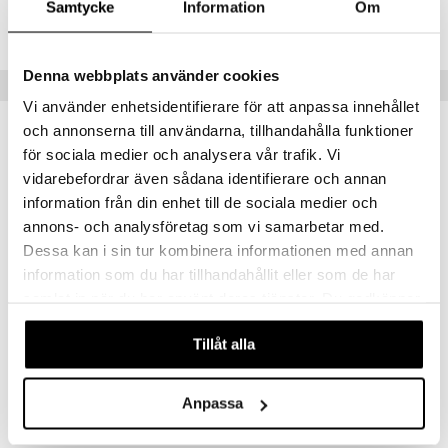
Samtycke
Information
Om
IBE76-1-XX
Denna webbplats använder cookies
Vinkkejä sinulle
Vi använder enhetsidentifierare för att anpassa innehållet
och annonserna till användarna, tillhandahålla funktioner
för sociala medier och analysera vår trafik. Vi
vidarebefordrar även sådana identifierare och annan
information från din enhet till de sociala medier och
annons- och analysföretag som vi samarbetar med.
Dessa kan i sin tur kombinera informationen med annan
information som du har tillhandahållit eller som de har
samlat in när du har använt deras tjänster. Du godkänner
våra cookies vid fortsatt användande av vår webbplats.
ECOLunchbox Bento Seal Cup Trio
ECOLunchbox Bento Wet Box Round
Tillåt alla
ECOLUNCHBOX
ECOLUNCHBOX
39,99
39,90
€
€
Anpassa