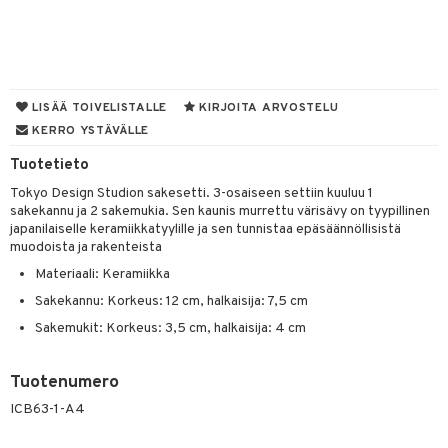
tyisveitset
& Baaritarvikkeet
ttiöveitset
ktroniikka
rinta- & Vihannesveitset
one
LISÄÄ TOIVELISTALLE
KIRJOITA ARVOSTELU
KERRO YSTÄVÄLLE
kkuulaudat
uone
uoneen sisustus
Tuotetieto
päveitset
one
oneen tarvikkeita
oneen koristelu
Tokyo Design Studion sakesetti. 3-osaiseen settiin kuuluu 1
tsenteroittimet
a
oneen tekstiilit
 huonekalut
& Saalit
sakekannu ja 2 sakemukia. Sen kaunis murrettu värisävy on tyypillinen
japanilaiselle keramiikkatyylille ja sen tunnistaa epäsäännöllisistä
tsisetit
 lamput
tyynyt
muodoista ja rakenteista
tsitarvikkeet
Materiaali: Keramiikka
uoneen säilytys
t
it & Koukut
Sakekannu: Korkeus: 12 cm, halkaisija: 7,5 cm
anasetit
uoneen tekstiilit
uotteet
risteet
Sakemukit: Korkeus: 3,5 cm, halkaisija: 4 cm
anat & Tyynyliinat
ttöön
lytys
elu
 tekstiilit
Tuotenumero
nyt & Peitot
kut
mot & Veistokset
s
iköt & Lyhdyt
tyynyt
 Grillaustarvikkeet
ICB63-1-A4
nsäilytys & Korit
lot
huonekalut
oneen tekstiilit
 & hyönteissuoja
iköt & Lyhdyt
spalvelu