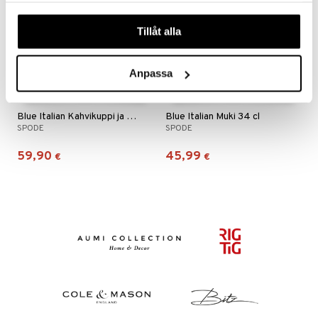
våra cookies vid fortsatt användande av vår webbplats.
Tillåt alla
Anpassa
Blue Italian Kahvikuppi ja lautanen
Blue Italian Muki 34 cl
SPODE
SPODE
59,90
45,99
€
€