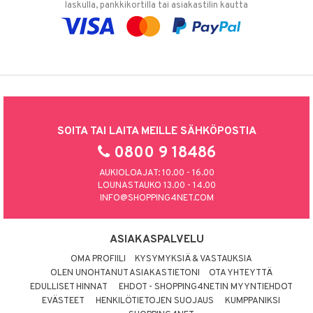
laskulla, pankkikortilla tai asiakastilin kautta
SOITA TAI LAITA MEILLE SÄHKÖPOSTIA
0800 9 18486
AUKIOLOAJAT: 10.00 - 16.00
LOUNASTAUKO 13.00 - 14.00
INFO@SHOPPING4NET.COM
ASIAKASPALVELU
OMA PROFIILI
KYSYMYKSIÄ & VASTAUKSIA
OLEN UNOHTANUT ASIAKASTIETONI
OTA YHTEYTTÄ
EDULLISET HINNAT
EHDOT - SHOPPING4NETIN MYYNTIEHDOT
EVÄSTEET
HENKILÖTIETOJEN SUOJAUS
KUMPPANIKSI