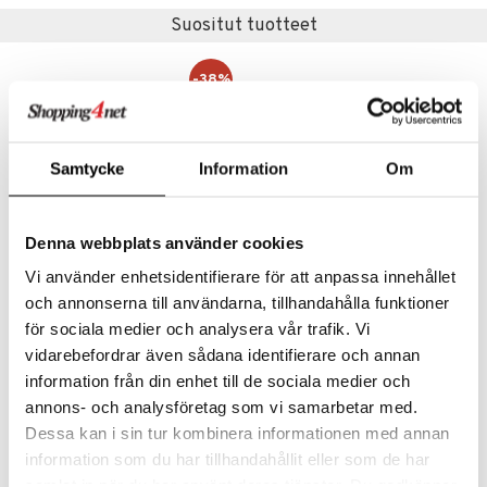
jat
s & Hyllyt
timet
lot
Suositut tuotteet
ksiä & vastauksia
al Art
karit & Koukut
ynttilät
n ruokinta
mput
tuotetta
ukut
-38%
lyt
tolamput
oneen tekstiilit
aistus
 verkkokaupasta
näkoristeet
nsäilytys & Korit
tälamput
anasetit
avälineet
ustarvikkeet
sit
anat & Tyynyliinat
 Peitteet
Samtycke
Information
Om
nyt & Peitot
maelämä
aistus
Denna webbplats använder cookies
Saatavana useana vaihtoehtona
Saatavana useana vaihtoehtona
Vi använder enhetsidentifierare för att anpassa innehållet
Knabstrup Colorit Kuppi
Design Letters Posliinimuki A-Z
och annonserna till användarna, tillhandahålla funktioner
KNABSTRUP KERAMIK
DESIGN LETTERS
för sociala medier och analysera vår trafik. Vi
vidarebefordrar även sådana identifierare och annan
13
14
20,99
€
(
€
)
alk.
€
information från din enhet till de sociala medier och
annons- och analysföretag som vi samarbetar med.
Dessa kan i sin tur kombinera informationen med annan
information som du har tillhandahållit eller som de har
samlat in när du har använt deras tjänster. Du godkänner