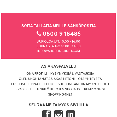
SOITA TAI LAITA MEILLE SÄHKÖPOSTIA
0800 9 18486
AUKIOLOAJAT: 10.00 - 16.00
LOUNASTAUKO 13.00 - 14.00
INFO@SHOPPING4NET.COM
ASIAKASPALVELU
OMA PROFIILI
KYSYMYKSIÄ & VASTAUKSIA
OLEN UNOHTANUT ASIAKASTIETONI
OTA YHTEYTTÄ
EDULLISET HINNAT
EHDOT - SHOPPING4NETIN MYYNTIEHDOT
EVÄSTEET
HENKILÖTIETOJEN SUOJAUS
KUMPPANIKSI
SHOPPING4NET
SEURAA MEITÄ MYÖS SIVUILLA