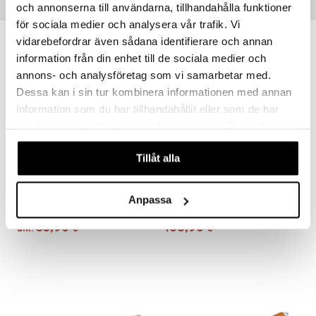
och annonserna till användarna, tillhandahålla funktioner
Suositut tuotteet
för sociala medier och analysera vår trafik. Vi
vidarebefordrar även sådana identifierare och annan
information från din enhet till de sociala medier och
annons- och analysföretag som vi samarbetar med.
Dessa kan i sin tur kombinera informationen med annan
information som du har tillhandahållit eller som de har
samlat in när du har använt deras tjänster. Du godkänner
våra cookies vid fortsatt användande av vår webbplats.
Tillåt alla
Saatavana useana vaihtoehtona
Satake Paistinpannu keraaminen pinnoite
Demeyere Apollo Kastike-/sautépannu ilman kantta
Anpassa
SATAKE
DEMEYERE
33,90
168,90
alk.
€
€