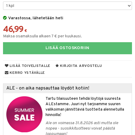
tyisveitset
& Baaritarvikkeet
Varastossa, lähetetään heti
ttiöveitset
ktroniikka
46,99
rinta- & Vihannesveitset
€
one
Maksa osamaksulla alkaen 7 € per kuukausi.
kkuulaudat
uone
uoneen sisustus
LISÄÄ OSTOSKORIIN
päveitset
one
oneen tarvikkeita
oneen koristelu
tsenteroittimet
a
oneen tekstiilit
 huonekalut
& Saalit
LISÄÄ TOIVELISTALLE
KIRJOITA ARVOSTELU
tsisetit
KERRO YSTÄVÄLLE
 lamput
tyynyt
tsitarvikkeet
uoneen säilytys
t
it & Koukut
ALE - on aika napsauttaa löydöt kotiin!
anasetit
uoneen tekstiilit
uotteet
risteet
Tartu tilaisuuteen tehdä löytöjä suuresta
ALEstamme. Juuri nyt tarjoamme suuren
anat & Tyynyliinat
ttöön
lytys
elu
 tekstiilit
valikoiman jännittäviä tuotteita alennetuilla
hinnoilla!
nyt & Peitot
kut
mot & Veistokset
s
iköt & Lyhdyt
tyynyt
 Grillaustarvikkeet
Ale on voimassa 31.8.2026 asti mutta ole
nsäilytys & Korit
lot
huonekalut
oneen tekstiilit
 & hyönteissuoja
iköt & Lyhdyt
nopea - suosikkituotteesi voivat päästä
spalvelu
loppumaan!