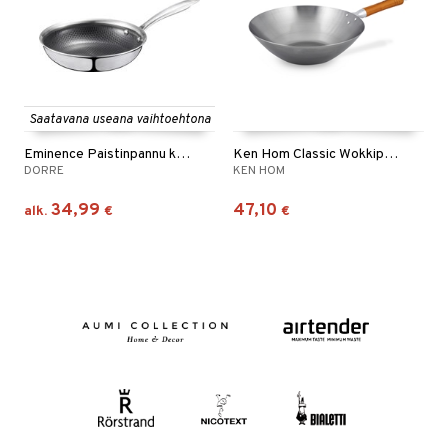
Saatavana useana vaihtoehtona
Eminence Paistinpannu keraaminen pinnoite
Ken Hom Classic Wokkipannu
DORRE
KEN HOM
34,99
47,10
alk.
€
€