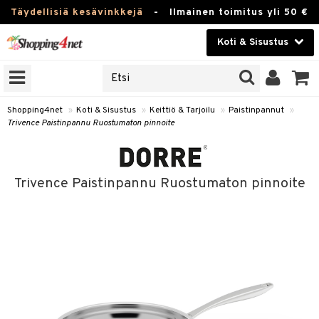
Täydellisiä kesävinkkejä
-
Ilmainen toimitus yli 50 €
Koti & Sisustus
ERKKEJÄ
Kauneudenhoito
JAT
UOTTEITA
Piilolinssit
Shopping4net
»
Koti & Sisustus
»
Keittiö & Tarjoilu
»
Paistinpannut
»
Trivence Paistinpannu Ruostumaton pinnoite
Luontaistuotteet
 Tarjoilu
Apteekki
et
Trivence Paistinpannu Ruostumaton pinnoite
 & Karahvit
Fitness
säilytys
Koti & Sisustus
ekstiilit
Lelut, Lapsi & Vauva
välineet
Tuotemerkkejä
oneet
Kampanjat
vi, Tee & Espresso
 Mukit