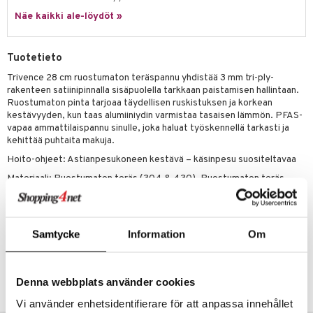
jat
s & Hyllyt
timet
lot
ksiä & vastauksia
Näe kaikki ale-löydöt »
al Art
karit & Koukut
ynttilät
n ruokinta
mput
tuotetta
ukut
lyt
tolamput
oneen tekstiilit
aistus
Tuotetieto
 verkkokaupasta
näkoristeet
nsäilytys & Korit
tälamput
anasetit
Trivence 28 cm ruostumaton teräspannu yhdistää 3 mm tri-ply-
avälineet
ustarvikkeet
rakenteen satiinipinnalla sisäpuolella tarkkaan paistamisen hallintaan.
sit
anat & Tyynyliinat
 Peitteet
Ruostumaton pinta tarjoaa täydellisen ruskistuksen ja korkean
kestävyyden, kun taas alumiiniydin varmistaa tasaisen lämmön. PFAS-
nyt & Peitot
maelämä
vapaa ammattilaispannu sinulle, joka haluat työskennellä tarkasti ja
kehittää puhtaita makuja.
aistus
Hoito-ohjeet: Astianpesukoneen kestävä – käsinpesu suositeltavaa
Materiaali: Ruostumaton teräs (304 & 430), Ruostumaton teräs
(304 & 430)
Muut: 3 mm tri-ply rakenne (0,5 mm SS304, 2 mm alumiinia ja 0,5 mm
SS430)
Samtycke
Information
Om
Tuotenumero
IUE42-28-XX
Denna webbplats använder cookies
Vi använder enhetsidentifierare för att anpassa innehållet