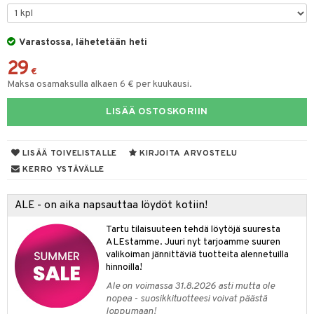
tyisveitset
& Baaritarvikkeet
Varastossa, lähetetään heti
ttiöveitset
ktroniikka
29
rinta- & Vihannesveitset
€
one
Maksa osamaksulla alkaen 6 € per kuukausi.
kkuulaudat
uone
uoneen sisustus
LISÄÄ OSTOSKORIIN
päveitset
one
oneen tarvikkeita
oneen koristelu
tsenteroittimet
a
oneen tekstiilit
 huonekalut
& Saalit
LISÄÄ TOIVELISTALLE
KIRJOITA ARVOSTELU
tsisetit
KERRO YSTÄVÄLLE
 lamput
tyynyt
tsitarvikkeet
uoneen säilytys
t
it & Koukut
ALE - on aika napsauttaa löydöt kotiin!
anasetit
uoneen tekstiilit
uotteet
risteet
Tartu tilaisuuteen tehdä löytöjä suuresta
ALEstamme. Juuri nyt tarjoamme suuren
anat & Tyynyliinat
ttöön
lytys
elu
 tekstiilit
valikoiman jännittäviä tuotteita alennetuilla
hinnoilla!
nyt & Peitot
kut
mot & Veistokset
s
iköt & Lyhdyt
tyynyt
 Grillaustarvikkeet
Ale on voimassa 31.8.2026 asti mutta ole
nsäilytys & Korit
lot
huonekalut
oneen tekstiilit
 & hyönteissuoja
iköt & Lyhdyt
nopea - suosikkituotteesi voivat päästä
spalvelu
loppumaan!