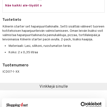
jat
s & Hyllyt
timet
lot
ksiä & vastauksia
Näe kaikki ale-löydöt »
al Art
karit & Koukut
ynttilät
n ruokinta
mput
tuotetta
ukut
lyt
tolamput
oneen tekstiilit
aistus
Tuotetieto
 verkkokaupasta
näkoristeet
nsäilytys & Korit
tälamput
anasetit
Kilnerin starter set hapanjuuritaikinalle. Setti sisältää välineet tuoreen
avälineet
ustarvikkeet
kotitekoisen hapanjuurileivän valmistamiseen. Oman leivän lisäksi voit
sit
anat & Tyynyliinat
 Peitteet
valmistaa hapanjuuritaikinasta pannukakkuja, pizzaa, tortillaleipää ja
leivonnaisia Kilnerin starter pacin avulla. 2-pack, lisäksi kaapija.
nyt & Peitot
maelämä
Materiaali: Lasi, silikoni, ruostumaton teräs
aistus
Koko: 2 x 0,35 litraa
Tuotenumero
ICD07-1-XX
Vinkkejä sinulle