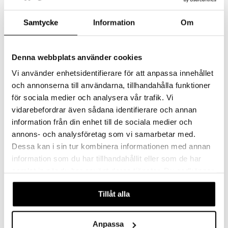
Samtycke
Information
Om
Denna webbplats använder cookies
Vi använder enhetsidentifierare för att anpassa innehållet
och annonserna till användarna, tillhandahålla funktioner
Fermentointisetti
Fermentointisetti 1L
KILNER
KILNER
för sociala medier och analysera vår trafik. Vi
vidarebefordrar även sådana identifierare och annan
54,10
30,99
€
€
information från din enhet till de sociala medier och
annons- och analysföretag som vi samarbetar med.
Dessa kan i sin tur kombinera informationen med annan
information som du har tillhandahållit eller som de har
samlat in när du har använt deras tjänster. Du godkänner
våra cookies vid fortsatt användande av vår webbplats.
Tillåt alla
Anpassa