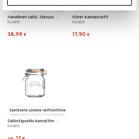
Hanallinen säiliö, tilavuus 5 litraa
Kilner Aamiaissetti
KILNER
KILNER
38,99
17,90
€
€
Saatavana useana vaihtoehtona
Säilöntäpurkki kannattimella
KILNER
12
alk.
€