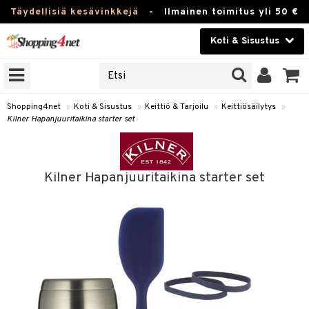
Täydellisiä kesävinkkejä
-
Ilmainen toimitus yli 50 €
Koti & Sisustus
ERKKEJÄ
Kauneudenhoito
JAT
UOTTEITA
Piilolinssit
Shopping4net
»
Koti & Sisustus
»
Keittiö & Tarjoilu
»
Keittiösäilytys
»
Kilner Hapanjuuritaikina starter set
Luontaistuotteet
 Tarjoilu
Apteekki
et
Kilner Hapanjuuritaikina starter set
 & Karahvit
Fitness
ösäilytys
Koti & Sisustus
ekstiilit
Lelut, Lapsi & Vauva
välineet
Tuotemerkkejä
oneet
Kampanjat
vi, Tee & Espresso
 Mukit