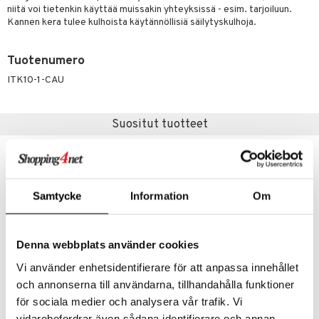
jat
s & Hyllyt
n ruokinta
lot
niitä voi tietenkin käyttää muissakin yhteyksissä - esim. tarjoiluun.
ksiä & vastauksia
Kannen kera tulee kulhoista käytännöllisiä säilytyskulhoja.
al Art
karit & Koukut
ynttilät
mput
tuotetta
ukut
lyt
tolamput
oneen tekstiilit
avälineet
aistus
Tuotenumero
 verkkokaupasta
näkoristeet
nsäilytys & Korit
tälamput
anasetit
ustarvikkeet
ITK10-1-CAU
sit
anat & Tyynyliinat
 Peitteet
maelämä
Suositut tuotteet
nyt & Peitot
aistus
kampanja
-15%
Samtycke
Information
Om
Denna webbplats använder cookies
Vi använder enhetsidentifierare för att anpassa innehållet
Saatavana useana vaihtoehtona
och annonserna till användarna, tillhandahålla funktioner
för sociala medier och analysera vår trafik. Vi
Margrethe-kulho Carbon Black
Allie Omenaleikkuri 12 lohkoa
ROSTI
DORRE
vidarebefordrar även sådana identifierare och annan