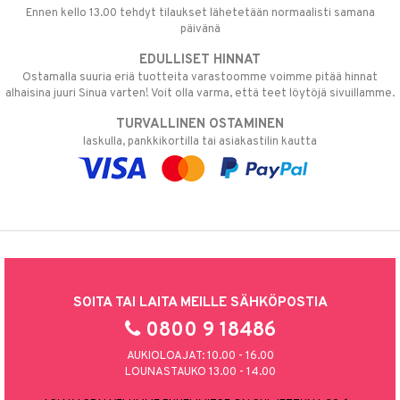
Ennen kello 13.00 tehdyt tilaukset lähetetään normaalisti samana
päivänä
EDULLISET HINNAT
Ostamalla suuria eriä tuotteita varastoomme voimme pitää hinnat
alhaisina juuri Sinua varten! Voit olla varma, että teet löytöjä sivuillamme.
TURVALLINEN OSTAMINEN
laskulla, pankkikortilla tai asiakastilin kautta
SOITA TAI LAITA MEILLE SÄHKÖPOSTIA
0800 9 18486
AUKIOLOAJAT: 10.00 - 16.00
LOUNASTAUKO 13.00 - 14.00