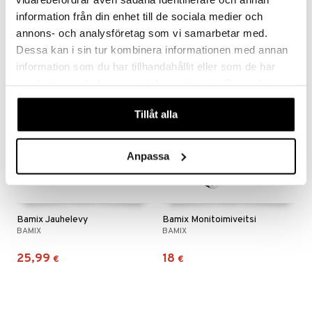
information från din enhet till de sociala medier och
10,64
14
12,52
alk.
€
(
€
)
€
annons- och analysföretag som vi samarbetar med.
Dessa kan i sin tur kombinera informationen med annan
information som du har tillhandahållit eller som de har
samlat in när du har använt deras tjänster. Du godkänner
våra cookies vid fortsatt användande av vår webbplats.
Tillåt alla
Anpassa
Bamix Jauhelevy
Bamix Monitoimiveitsi
BAMIX
BAMIX
25,99
18
€
€