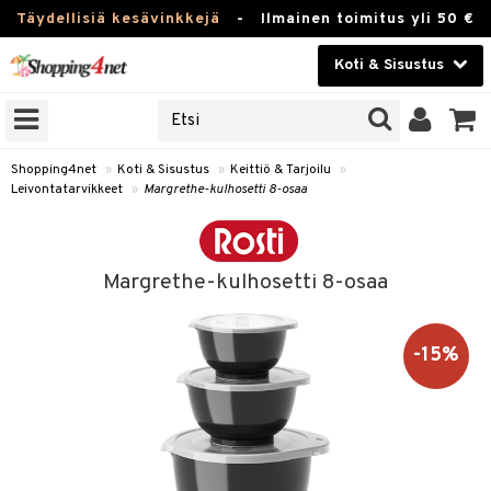
Täydellisiä kesävinkkejä
-
Ilmainen toimitus yli 50 €
Koti & Sisustus
ERKKEJÄ
Kauneudenhoito
JAT
UOTTEITA
Piilolinssit
Shopping4net
»
Koti & Sisustus
»
Keittiö & Tarjoilu
»
Leivontatarvikkeet
»
Margrethe-kulhosetti 8-osaa
Luontaistuotteet
 Tarjoilu
Apteekki
et
Margrethe-kulhosetti 8-osaa
 & Karahvit
Fitness
säilytys
Koti & Sisustus
-15%
ekstiilit
Lelut, Lapsi & Vauva
välineet
Tuotemerkkejä
oneet
Kampanjat
vi, Tee & Espresso
 Mukit