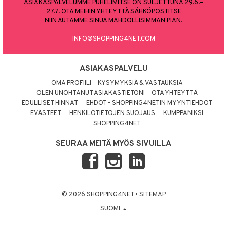
ASIAKASPALVELUMME PUHELIMITSE ON SULJETTUNA 29.6.–
27.7. OTA MEIHIN YHTEYTTÄ SÄHKÖPOSTITSE
NIIN AUTAMME SINUA MAHDOLLISIMMAN PIAN.
INFO@SHOPPING4NET.COM
ASIAKASPALVELU
OMA PROFIILI
KYSYMYKSIÄ & VASTAUKSIA
OLEN UNOHTANUT ASIAKASTIETONI
OTA YHTEYTTÄ
EDULLISET HINNAT
EHDOT - SHOPPING4NETIN MYYNTIEHDOT
EVÄSTEET
HENKILÖTIETOJEN SUOJAUS
KUMPPANIKSI
SHOPPING4NET
SEURAA MEITÄ MYÖS SIVUILLA
© 2026 SHOPPING4NET
•
SITEMAP
SUOMI