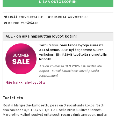
LISÄÄ OSTOSKORIIN
tyisveitset
& Baaritarvikkeet
ttiöveitset
LISÄÄ TOIVELISTALLE
KIRJOITA ARVOSTELU
ktroniikka
KERRO YSTÄVÄLLE
rinta- & Vihannesveitset
one
kkuulaudat
uone
uoneen sisustus
ALE - on aika napsauttaa löydöt kotiin!
päveitset
one
oneen tarvikkeita
oneen koristelu
Tartu tilaisuuteen tehdä löytöjä suuresta
ALEstamme. Juuri nyt tarjoamme suuren
tsenteroittimet
a
oneen tekstiilit
 huonekalut
& Saalit
valikoiman jännittäviä tuotteita alennetuilla
hinnoilla!
tsisetit
 lamput
tyynyt
Ale on voimassa 31.8.2026 asti mutta ole
tsitarvikkeet
nopea - suosikkituotteesi voivat päästä
uoneen säilytys
t
it & Koukut
loppumaan!
anasetit
uoneen tekstiilit
uotteet
risteet
Näe kaikki ale-löydöt »
anat & Tyynyliinat
ttöön
lytys
elu
 tekstiilit
Tuotetieto
nyt & Peitot
kut
mot & Veistokset
s
iköt & Lyhdyt
tyynyt
 Grillaustarvikkeet
Rostin Margrethe-kulhosetti, jossa on 3 suosituinta kokoa. Setti
nsäilytys & Korit
lot
huonekalut
oneen tekstiilit
timet
iköt & Lyhdyt
sisältää koot 0,5 + 0,75 + 1,5 + 3 L sekä niihin kuuluvat kannet.
spalvelu
Margrethe-kulhot sopivat erityisesti ruoan valmistamiseen, mutta