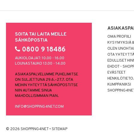
ASIAKASPA
SOITA TAI LAITA MEILLE
OMA PROFIILI
SÄHKÖPOSTIA
KYSYMYKSIÄ &
0800 9 18486
OLEN UNOHTAN
OTA YHTEYTT
AUKIOLOAJAT: 10.00 - 16.00
EDULLISET HI
LOUNASTAUKO 13.00 - 14.00
EHDOT - SHOP
EVÄSTEET
ASIAKASPALVELUMME PUHELIMITSE
HENKILÖTIETO
ON SULJETTUNA 29.6.–27.7. OTA
KUMPPANIKSI
MEIHIN YHTEYTTÄ SÄHKÖPOSTITSE
NIIN AUTAMME SINUA
SHOPPING4NE
MAHDOLLISIMMAN PIAN.
INFO@SHOPPING4NET.COM
© 2026 SHOPPING4NET
•
SITEMAP