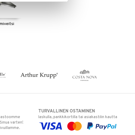
miveitsi
TURVALLINEN OSTAMINEN
varastoomme
laskulla, pankkikortilla tai asiakastilin kautta
 Sinua varten!
sivuillamme.