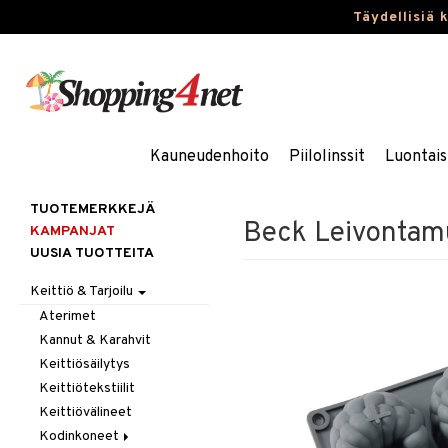
Täydellisiä 
Kauneudenhoito
Piilolinssit
Luontais
TUOTEMERKKEJÄ
Beck Leivontamuo
KAMPANJAT
UUSIA TUOTTEITA
Keittiö & Tarjoilu
Aterimet
Kannut & Karahvit
Keittiösäilytys
Keittiötekstiilit
Keittiövälineet
Kodinkoneet