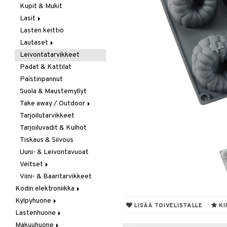
Kupit & Mukit
Kahvi, Tee & Espresso
Lasit
Leivänpaahtimet
Lasten keittiö
Mixerit &
Juoma- & Cocktailasit
Sähkövatkaimet
Lautaset
Juomalasit
Muut koneet
Leivontatarvikkeet
Olutlasit
Asetit
Vedenkeittimet
Padat & Kattilat
Shamppanjalasit
Ruokalautaset
Paistinpannut
Snapsi- & Aveclasit
Syvät lautaset
Suola & Maustemyllyt
Viinilasit
Take away / Outdoor
Whiskey- & Konjakkilasit
Tarjoilutarvikkeet
Eväslaatikot
Tarjoiluvadit & Kulhot
Pullot
Tiskaus & Siivous
Termoskannut
Uuni- & Leivontavuoat
Termosmukit
Veitset
Viini- & Baaritarvikkeet
Erityisveitset
Kodin elektroniikka
Keittiöveitset
Kylpyhuone
Ääni
Kuorinta- &
LISÄÄ TOIVELISTALLE
KI
Vihannesveitset
Lastenhuone
Kylpyhuoneen sisustus
Leikkuulaudat
Makuuhuone
Kylpyhuoneen tarvikkeita
Kylpyhuoneen koristelu