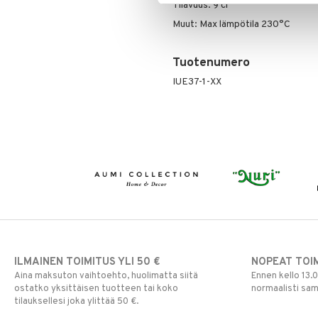
Tilavuus: 9 cl
Muut: Max lämpötila 230°C
Tuotenumero
IUE37-1-XX
ILMAINEN TOIMITUS YLI 50 €
NOPEAT TOI
Aina maksuton vaihtoehto, huolimatta siitä
Ennen kello 13.
ostatko yksittäisen tuotteen tai koko
normaalisti sa
tilauksellesi joka ylittää 50 €.