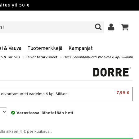
itus yli 50 €
si & Vauva
Tuotemerkkejä
Kampanjat
iö & Tarjoilu
»
Leivontatarvikkeet
»
Beck Leivontamuotti Vadelma 6 kpl Silikoni
7,99 €
eivontamuotti Vadelma 6 kpl Silikoni
Varastossa, lähetetään heti
la alkaen 4 € per kuukausi.