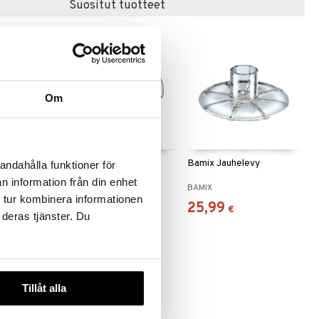
Suositut tuotteet
-15%
Om
 useana
htona
lho Carbon
Allie Omenaleikkuri 12
Bamix Jauhelevy
andahålla funktioner för
lohkoa
n information från din enhet
DORRE
BAMIX
 tur kombinera informationen
14
25,99
(
12,52
€
)
€
€
€
 deras tjänster. Du
Tillåt alla