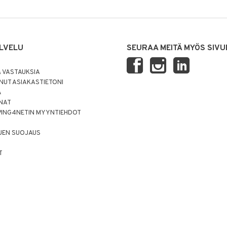
LVELU
SEURAA MEITÄ MYÖS SIVU
 VASTAUKSIA
UT ASIAKASTIETONI
Ä
NNAT
PING4NETIN MYYNTIEHDOT
JEN SUOJAUS
T