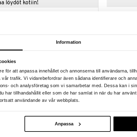
a löydöt kotiin!
isuuteen tehdä löytöjä suuresta ALEstamme. Juuri
mme suuren valikoiman jännittäviä tuotteita
kampanja
a hinnoilla!
massa 31.8.2026 asti mutta ole nopea -
otteesi voivat päästä loppumaan!
Information
i ale-löydöt »
Saatavana
vaihtoe
cookies
Margrethe-ku
e för att anpassa innehållet och annonserna till användarna, tillh
nivuoka muodostaa kuusi suurempaa vadelmaa,
Black
vår trafik. Vi vidarebefordrar även sådana identifierare och anna
e. Materiaali tekee vuoasta joustavan ja helpon
ROSTI
iin leivonnaisiin, mousseihin ja jälkiruokiin, joissa
nnons- och analysföretag som vi samarbetar med. Dessa kan i sin
10,64
man.
alk.
har tillhandahållit eller som de har samlat in när du har använt
ortsatt användande av vår webbplats.
ä
Anpassa