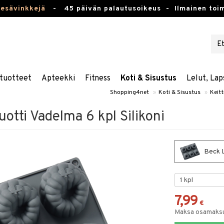
kesävinkkejä
-
45 päivän palautusoikeus -
Ilmainen toim
tuotteet
Apteekki
Fitness
Koti & Sisustus
Lelut, Lap
Shopping4net
»
Koti & Sisustus
»
Keitt
tti Vadelma 6 kpl Silikoni
Beck L
7,99
€
Maksa osamaksul