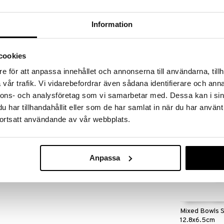
massa 31.8.2026 asti mutta ole nopea -
otteesi voivat päästä loppumaan!
i ale-löydöt »
Information
Saatavana
vaihtoe
cookies
Mixed Bowls 1
sarjasta Mixed Bowls. Kulhossa on eri sinikuvioita,
e för att anpassa innehållet och annonserna till användarna, tillh
 astioihin, myös muiden Tokyo Design Studion
TOKYO DESIGN 
vår trafik. Vi vidarebefordrar även sådana identifierare och anna
 tarjoilukulhoksi. Kestää konepesun ja
6,99
alk.
€
nnons- och analysföretag som vi samarbetar med. Dessa kan i sin
har tillhandahållit eller som de har samlat in när du har använt
ortsatt användande av vår webbplats.
rkeus: 6,5 cm
Anpassa
Mixed Bowls S
12.8x6.5cm