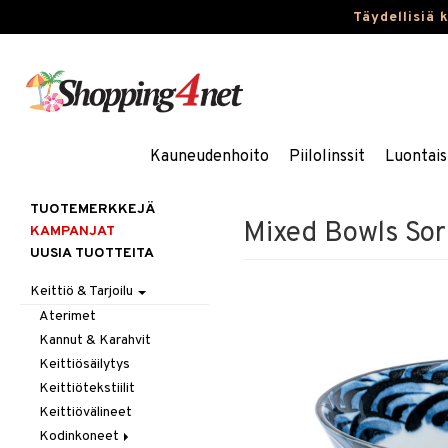
Täydellisiä 
Kauneudenhoito
Piilolinssit
Luontais
TUOTEMERKKEJÄ
Mixed Bowls Sor
KAMPANJAT
UUSIA TUOTTEITA
Keittiö & Tarjoilu
Aterimet
Kannut & Karahvit
Keittiösäilytys
Keittiötekstiilit
Keittiövälineet
Kodinkoneet