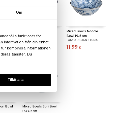
Om
 useana
Saatavana useana
htona
vaihtoehtona
2.7 cm
Mixed bowls 15x7 cm
Mixed Bowls Noodle
Bowl 19.5 cm
andahålla funktioner för
STUDIO
TOKYO DESIGN STUDIO
TOKYO DESIGN STUDIO
n information från din enhet
8,99
11,99
alk.
€
€
 tur kombinera informationen
 deras tjänster. Du
Tillåt alla
ori Bowl
Mixed Bowls Sori Bowl
15x7.5cm