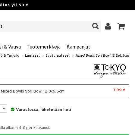
itus yli 50 €
si & Vauva
Tuotemerkkejä
Kampanjat
iö & Tarjoilu
»
Lautaset
»
Syvät lautaset
»
Mixed Bowls Sori Bowl 12.8x6.5cm
7,99 €
 Mixed Bowls Sori Bowl 12.8x6.5cm
Varastossa, lähetetään heti
la alkaen 4 € per kuukausi.