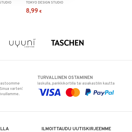
STUDIO
TOKYO DESIGN STUDIO
8,99
€
TURVALLINEN OSTAMINEN
varastoomme
laskulla, pankkikortilla tai asiakastilin kautta
 Sinua varten!
sivuillamme.
ILLA
ILMOITTAUDU UUTISKIRJEEMME