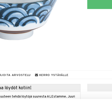
RJOITA ARVOSTELU
KERRO YSTÄVÄLLE
a löydöt kotiin!
isuuteen tehdä löytöjä suuresta ALEstamme. Juuri
mme suuren valikoiman jännittäviä tuotteita
a hinnoilla!