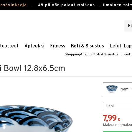
kesävinkkejä
-
45 päivän palautusoikeus -
Ilmainen toim
tuotteet
Apteekki
Fitness
Koti & Sisustus
Lelut, Lap
Shopping4net
»
Koti & Sisustus
»
Keitt
i Bowl 12.8x6.5cm
Nami -
7,99
€
Maksa osamaksul