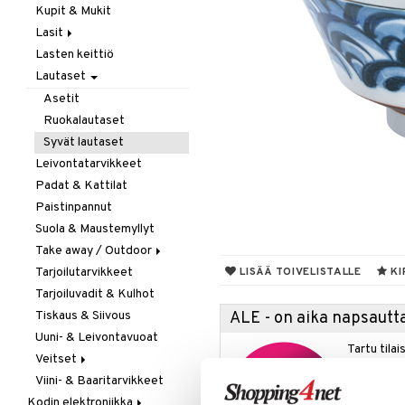
Kupit & Mukit
Kahvi, Tee & Espresso
Lasit
Leivänpaahtimet
Lasten keittiö
Mixerit &
Juoma- & Cocktailasit
Sähkövatkaimet
Lautaset
Juomalasit
Muut koneet
Olutlasit
Asetit
Vedenkeittimet
Shamppanjalasit
Ruokalautaset
Snapsi- & Aveclasit
Syvät lautaset
Viinilasit
Leivontatarvikkeet
Whiskey- & Konjakkilasit
Padat & Kattilat
Paistinpannut
Suola & Maustemyllyt
Take away / Outdoor
Tarjoilutarvikkeet
Eväslaatikot
LISÄÄ TOIVELISTALLE
KI
Tarjoiluvadit & Kulhot
Pullot
Tiskaus & Siivous
Termoskannut
ALE - on aika napsautta
Uuni- & Leivontavuoat
Termosmukit
Tartu tila
Veitset
nyt tarjoa
Viini- & Baaritarvikkeet
Erityisveitset
alennetuill
Kodin elektroniikka
Keittiöveitset