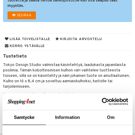
tuotetta ja saada tietoa sähköpostitse kun sitä saapuu taas
myyntiin.
moskannut
 & Siivous
SEURAA
mosmukit
& Leivontavuoat
LISÄÄ TOIVELISTALLE
KIRJOITA ARVOSTELU
tyisveitset
& Baaritarvikkeet
KERRO YSTÄVÄLLE
ttiöveitset
ktroniikka
Tuotetieto
rinta- & Vihannesveitset
one
Tokyo Design Studio valmistaa käsintehtyä, laadukasta japanilaista
posliinia. Tämän koboltinsinisen kulhon väri vaihtelee tuotteesta
kkuulaudat
uone
uoneen sisustus
toiseen, sillä se on käsintehty ja näin jokainen tuote on ainutlaatuinen.
Kulho on 16 x 8,4 cm ja soveltuu aamiaiskulhoksi, keitolle tai
päveitset
one
oneen tarvikkeita
oneen koristelu
tarjoilemiseen.
tsenteroittimet
a
oneen tekstiilit
 huonekalut
& Saalit
Konepesun ja mikroaaltouunin kestävä.
tsisetit
 lamput
tyynyt
Tuotenumero
tsitarvikkeet
uoneen säilytys
t
it & Koukut
Samtycke
Information
Om
ITK19-1-XX
anasetit
uoneen tekstiilit
uotteet
risteet