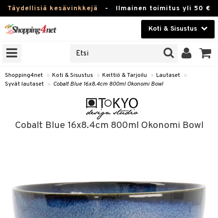
Täydellisiä kesävinkkejä
-
Ilmainen toimitus yli 50 €
Koti & Sisustus
ERKKEJÄ
Kauneudenhoito
JAT
UOTTEITA
Piilolinssit
Shopping4net
»
Koti & Sisustus
»
Keittiö & Tarjoilu
»
Lautaset
»
Syvät lautaset
»
Cobalt Blue 16x8.4cm 800ml Okonomi Bowl
Luontaistuotteet
 Tarjoilu
Apteekki
et
Cobalt Blue 16x8.4cm 800ml Okonomi Bowl
 & Karahvit
Fitness
säilytys
Koti & Sisustus
ekstiilit
Lelut, Lapsi & Vauva
välineet
Tuotemerkkejä
oneet
Kampanjat
vi, Tee & Espresso
 Mukit