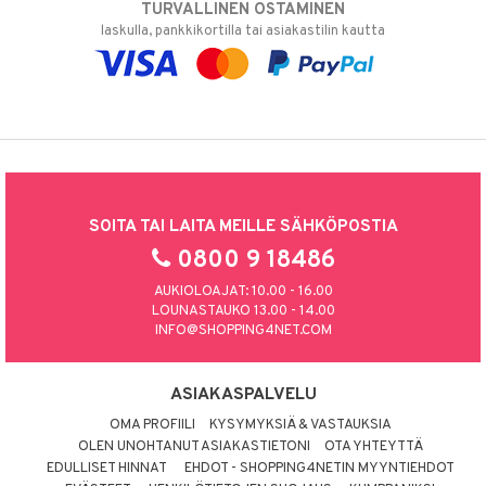
TURVALLINEN OSTAMINEN
laskulla, pankkikortilla tai asiakastilin kautta
SOITA TAI LAITA MEILLE SÄHKÖPOSTIA
0800 9 18486
AUKIOLOAJAT: 10.00 - 16.00
LOUNASTAUKO 13.00 - 14.00
INFO@SHOPPING4NET.COM
ASIAKASPALVELU
OMA PROFIILI
KYSYMYKSIÄ & VASTAUKSIA
OLEN UNOHTANUT ASIAKASTIETONI
OTA YHTEYTTÄ
EDULLISET HINNAT
EHDOT - SHOPPING4NETIN MYYNTIEHDOT