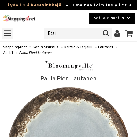
Täydellisiä kesävinkkejä
-
Ilmainen toimitus yli 50 €
Koti & Sisustus
ERKKEJÄ
Kauneudenhoito
JAT
UOTTEITA
Piilolinssit
Shopping4net
»
Koti & Sisustus
»
Keittiö & Tarjoilu
»
Lautaset
»
Asetit
»
Paula Pieni lautanen
Luontaistuotteet
 Tarjoilu
Apteekki
et
Paula Pieni lautanen
 & Karahvit
Fitness
säilytys
Koti & Sisustus
ekstiilit
Lelut, Lapsi & Vauva
välineet
Tuotemerkkejä
oneet
Kampanjat
vi, Tee & Espresso
 Mukit