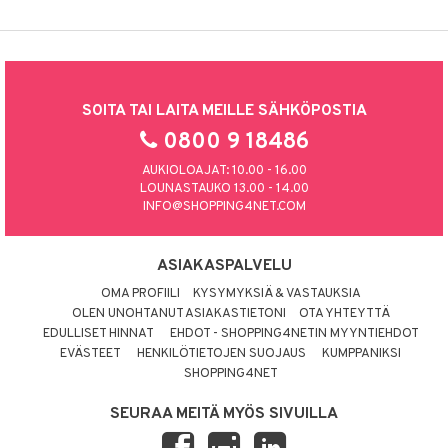
SOITA TAI LAITA MEILLE SÄHKÖPOSTIA
0800 9 18486
AUKIOLOAJAT: 10.00 - 16.00
LOUNASTAUKO 13.00 - 14.00
INFO@SHOPPING4NET.COM
ASIAKASPALVELU
OMA PROFIILI
KYSYMYKSIÄ & VASTAUKSIA
OLEN UNOHTANUT ASIAKASTIETONI
OTA YHTEYTTÄ
EDULLISET HINNAT
EHDOT - SHOPPING4NETIN MYYNTIEHDOT
EVÄSTEET
HENKILÖTIETOJEN SUOJAUS
KUMPPANIKSI
SHOPPING4NET
SEURAA MEITÄ MYÖS SIVUILLA