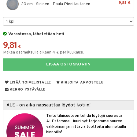
9,81 €
20 cm - Sininen - Paula Pieni lautanen
moskannut
 & Siivous
mosmukit
& Leivontavuoat
Varastossa, lähetetään heti
tyisveitset
& Baaritarvikkeet
9,81
€
ttiöveitset
Maksa osamaksulla alkaen 4 € per kuukausi.
ktroniikka
rinta- & Vihannesveitset
one
LISÄÄ OSTOSKORIIN
kkuulaudat
uone
uoneen sisustus
LISÄÄ TOIVELISTALLE
KIRJOITA ARVOSTELU
päveitset
one
oneen tarvikkeita
oneen koristelu
KERRO YSTÄVÄLLE
tsenteroittimet
a
oneen tekstiilit
 huonekalut
& Saalit
tsisetit
ALE - on aika napsauttaa löydöt kotiin!
 lamput
tyynyt
tsitarvikkeet
Tartu tilaisuuteen tehdä löytöjä suuresta
uoneen säilytys
t
it & Koukut
ALEstamme. Juuri nyt tarjoamme suuren
valikoiman jännittäviä tuotteita alennetuilla
anasetit
uoneen tekstiilit
uotteet
risteet
hinnoilla!