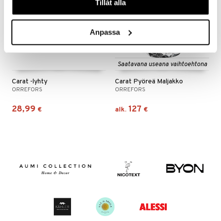
Tillåt alla
Anpassa
Saatavana useana vaihtoehtona
Carat -lyhty
Carat Pyöreä Maljakko
ORREFORS
ORREFORS
28,99
127
€
alk.
€