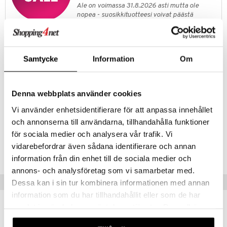
anat & Tyynyliinat
ttöön
lytys
elu
 tekstiilit
Ale on voimassa 31.8.2026 asti mutta ole
nopea - suosikkituotteesi voivat päästä
nyt & Peitot
kut
mot & Veistokset
s
iköt & Lyhdyt
tyynyt
 Grillaustarvikkeet
loppumaan!
nsäilytys & Korit
lot
Näe kaikki ale-löydöt »
huonekalut
oneen tekstiilit
 & hyönteissuoja
iköt & Lyhdyt
spalvelu
jat
s & Hyllyt
timet
lot
Samtycke
Information
Om
ksiä & vastauksia
Tuotetieto
al Art
karit & Koukut
ynttilät
n ruokinta
mput
tuotetta
Bloomingvillen Paula-lautaset ovat osa laajaa Paula-astiastosarjaa,
ukut
lyt
tolamput
jotka sopivat täydellisesti yhteen. Ihanteellinen aamiaislautaseksi tai
oneen tekstiilit
aistus
Denna webbplats använder cookies
 verkkokaupasta
salaatin kylkiäislautaseksi. Lasitteen luonteen ja käsityön vuoksi
näkoristeet
nsäilytys & Korit
tälamput
anasetit
Vi använder enhetsidentifierare för att anpassa innehållet
avälineet
ustarvikkeet
saattaa värivaihteluita esiintyä.
och annonserna till användarna, tillhandahålla funktioner
sit
anat & Tyynyliinat
 Peitteet
för sociala medier och analysera vår trafik. Vi
Tuotenumero
nyt & Peitot
maelämä
vidarebefordrar även sådana identifierare och annan
ITS68-20-BR
information från din enhet till de sociala medier och
aistus
annons- och analysföretag som vi samarbetar med.
Vinkkejä sinulle
Dessa kan i sin tur kombinera informationen med annan
information som du har tillhandahållit eller som de har
samlat in när du har använt deras tjänster. Du godkänner
våra cookies vid fortsatt användande av vår webbplats.