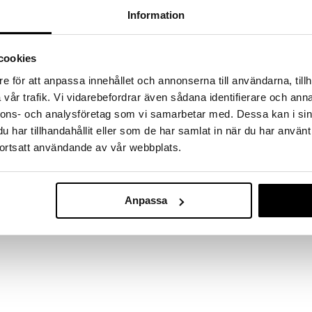
massa 31.8.2026 asti mutta ole nopea -
otteesi voivat päästä loppumaan!
Information
i ale-löydöt »
cookies
e för att anpassa innehållet och annonserna till användarna, tillh
Diamante samp
lasisarja ajattomalla muotoilulla. Lasit ovat
vår trafik. Vi vidarebefordrar även sådana identifierare och anna
4 kpl
hyvin hienompaan ravintolaan tai yksityiseen kotiin.
LUIGI BORMIOLI
nnons- och analysföretag som vi samarbetar med. Dessa kan i sin
tallityyppinen lasi.
64,51
har tillhandahållit eller som de har samlat in när du har använt
€
ortsatt användande av vår webbplats.
Anpassa