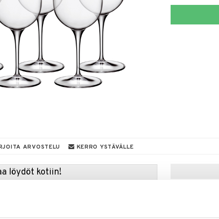
RJOITA ARVOSTELU
KERRO YSTÄVÄLLE
a löydöt kotiin!
isuuteen tehdä löytöjä suuresta ALEstamme. Juuri
mme suuren valikoiman jännittäviä tuotteita
a hinnoilla!