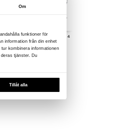
Om
andahålla funktioner för
panjalasi
Diamante valkoviinilasi 4
n information från din enhet
kpl
LUIGI BORMIOLI
 tur kombinera informationen
62,24
 deras tjänster. Du
€
Tillåt alla