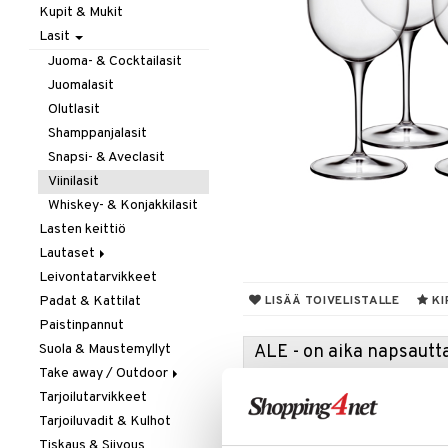
Kupit & Mukit
Kahvi, Tee & Espresso
Lasit
Leivänpaahtimet
Mixerit &
Juoma- & Cocktailasit
Sähkövatkaimet
Juomalasit
Muut koneet
Olutlasit
Vedenkeittimet
Shamppanjalasit
Snapsi- & Aveclasit
Viinilasit
Whiskey- & Konjakkilasit
Lasten keittiö
Lautaset
Leivontatarvikkeet
Asetit
Padat & Kattilat
Ruokalautaset
LISÄÄ TOIVELISTALLE
KI
Paistinpannut
Syvät lautaset
Suola & Maustemyllyt
ALE - on aika napsautta
Take away / Outdoor
Tartu tila
Tarjoilutarvikkeet
Eväslaatikot
nyt tarjoa
Tarjoiluvadit & Kulhot
Pullot
alennetuill
Tiskaus & Siivous
Termoskannut