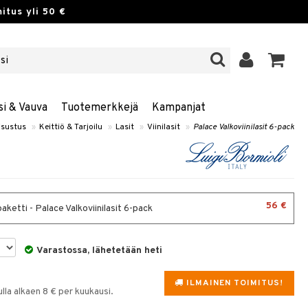
itus yli 50 €
si & Vauva
Tuotemerkkejä
Kampanjat
isustus
»
Keittiö & Tarjoilu
»
Lasit
»
Viinilasit
»
Palace Valkoviinilasit 6-pack
56 €
aketti - Palace Valkoviinilasit 6-pack
Varastossa, lähetetään heti
ILMAINEN TOIMITUS!
la alkaen 8 € per kuukausi.