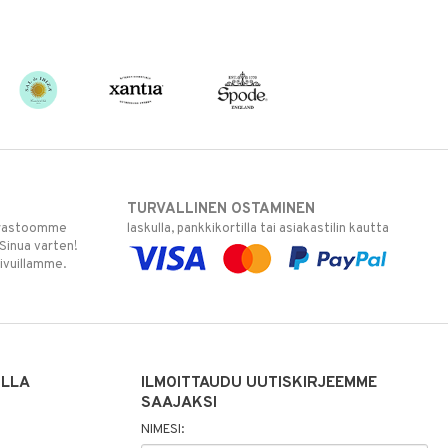
TURVALLINEN OSTAMINEN
varastoomme
laskulla, pankkikortilla tai asiakastilin kautta
 Sinua varten!
sivuillamme.
ILLA
ILMOITTAUDU UUTISKIRJEEMME
SAAJAKSI
NIMESI: