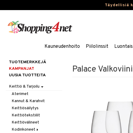
Täydellisiä 
Kauneudenhoito
Piilolinssit
Luontais
TUOTEMERKKEJÄ
Palace Valkoviini
KAMPANJAT
UUSIA TUOTTEITA
Keittiö & Tarjoilu
Aterimet
Kannut & Karahvit
Keittiösäilytys
Keittiötekstiilit
Keittiövälineet
Kodinkoneet