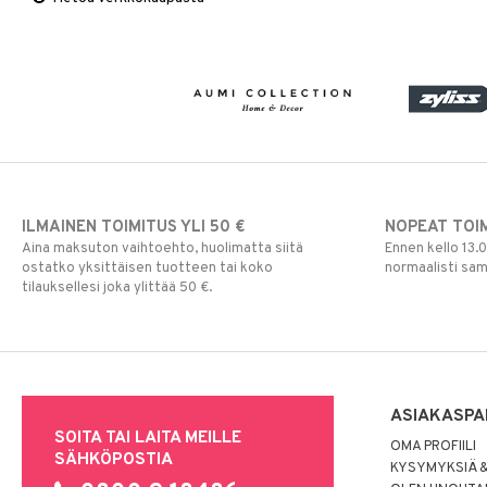
Viltit & Peitteet
Ruukut
Vaasit
Lakanat & Tyynyliinat
Ulkoilmaelämä
Tyynyt & Peitot
Ulkovalaistus
ILMAINEN TOIMITUS YLI 50 €
NOPEAT TOI
Aina maksuton vaihtoehto, huolimatta siitä
Ennen kello 13.
ostatko yksittäisen tuotteen tai koko
normaalisti sa
tilauksellesi joka ylittää 50 €.
ASIAKASPA
SOITA TAI LAITA MEILLE
OMA PROFIILI
SÄHKÖPOSTIA
KYSYMYKSIÄ &