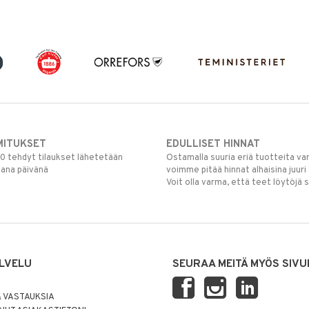
MITUKSET
EDULLISET HINNAT
00 tehdyt tilaukset lähetetään
Ostamalla suuria eriä tuotteita 
mana päivänä
voimme pitää hinnat alhaisina juuri
Voit olla varma, että teet löytöjä 
LVELU
SEURAA MEITÄ MYÖS SIVU
 VASTAUKSIA