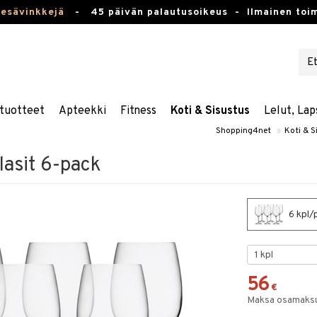
kesävinkkejä
-
45 päivän palautusoikeus -
Ilmainen toim
tuotteet
Apteekki
Fitness
Koti & Sisustus
Lelut, Lap
Shopping4net
»
Koti & S
lasit 6-pack
6 kpl/p
56
€
Maksa osamaksul