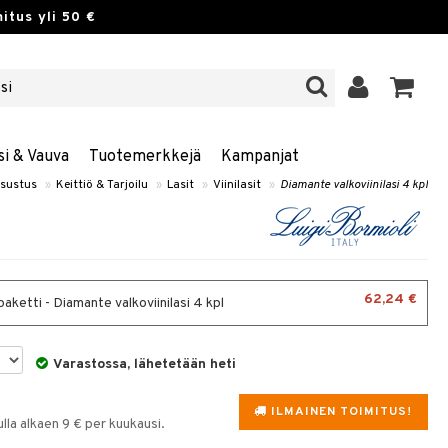
itus yli 50 €
si & Vauva
Tuotemerkkejä
Kampanjat
isustus
»
Keittiö & Tarjoilu
»
Lasit
»
Viinilasit
»
Diamante valkoviinilasi 4 kpl
62,24 €
aketti - Diamante valkoviinilasi 4 kpl
Varastossa, lähetetään heti
ILMAINEN TOIMITUS!
la alkaen 9 € per kuukausi.