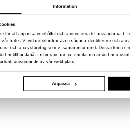
massa 31.8.2026 asti mutta ole nopea -
otteesi voivat päästä loppumaan!
Information
i ale-löydöt »
cookies
e för att anpassa innehållet och annonserna till användarna, tillh
Diamante punav
asi 4 kpl ovat kauniit timanttikuvioiset lasit, jotka
vår trafik. Vi vidarebefordrar även sådana identifierare och anna
kpl
a tavalla. Näin jokaisesta juomasta tulee pieni
LUIGI BORMIOLI
nnons- och analysföretag som vi samarbetar med. Dessa kan i sin
asin vintage-muotoilu on ideaalinen täydentämään
64,51
har tillhandahållit eller som de har samlat in när du har använt
onvat kestäviä eikä niissä ole lyijyä saati
€
äviä.
ortsatt användande av vår webbplats.
lasi
s: 21,5
Anpassa