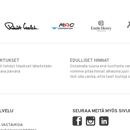
MITUKSET
EDULLISET HINNAT
00 tehdyt tilaukset lähetetään
Ostamalla suuria eriä tuotteita 
mana päivänä
voimme pitää hinnat alhaisina juuri
Voit olla varma, että teet löytöjä 
LVELU
SEURAA MEITÄ MYÖS SIVU
 VASTAUKSIA