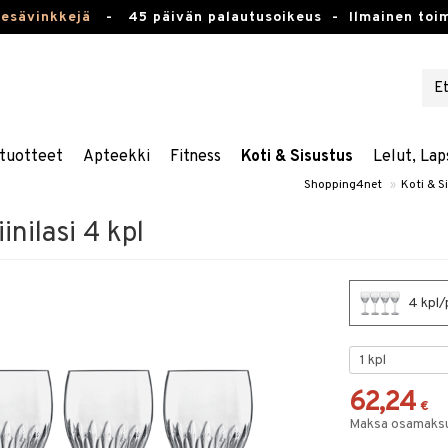
kesävinkkejä
-
45 päivän palautusoikeus -
Ilmainen toim
tuotteet
Apteekki
Fitness
Koti & Sisustus
Lelut, Lap
Shopping4net
»
Koti & S
nilasi 4 kpl
4 kpl/p
62,24
€
Maksa osamaksul