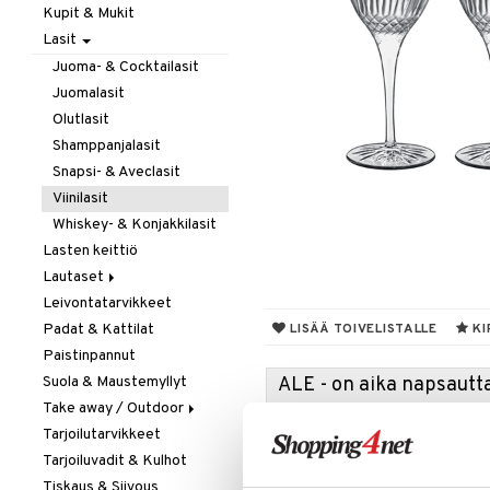
Kupit & Mukit
Kahvi, Tee & Espresso
Lasit
Leivänpaahtimet
Mixerit &
Juoma- & Cocktailasit
Sähkövatkaimet
Juomalasit
Muut koneet
Olutlasit
Vedenkeittimet
Shamppanjalasit
Snapsi- & Aveclasit
Viinilasit
Whiskey- & Konjakkilasit
Lasten keittiö
Lautaset
Leivontatarvikkeet
Asetit
Padat & Kattilat
Ruokalautaset
LISÄÄ TOIVELISTALLE
KI
Paistinpannut
Syvät lautaset
Suola & Maustemyllyt
ALE - on aika napsautta
Take away / Outdoor
Tartu tila
Tarjoilutarvikkeet
Eväslaatikot
nyt tarjoa
Tarjoiluvadit & Kulhot
Pullot
alennetuill
Tiskaus & Siivous
Termoskannut