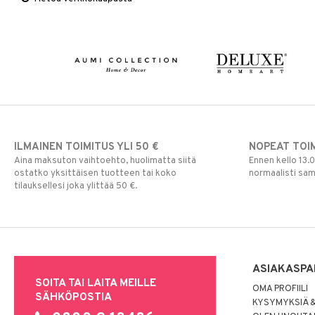
Viltit & Peitteet
Ruukut
Vaasit
Lakanat & Tyynyliinat
Ulkoilmaelämä
Tyynyt & Peitot
Ulkovalaistus
ILMAINEN TOIMITUS YLI 50 €
NOPEAT TOI
Aina maksuton vaihtoehto, huolimatta siitä
Ennen kello 13.
ostatko yksittäisen tuotteen tai koko
normaalisti sa
tilauksellesi joka ylittää 50 €.
ASIAKASPA
SOITA TAI LAITA MEILLE
OMA PROFIILI
SÄHKÖPOSTIA
KYSYMYKSIÄ &