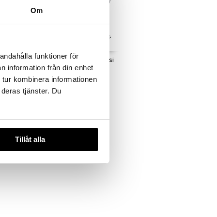
Om
andahålla funktioner för
iinilasi 4
Diamante samppanjalasi
n information från din enhet
4 kpl
LUIGI BORMIOLI
 tur kombinera informationen
64,51
 deras tjänster. Du
€
Tillåt alla