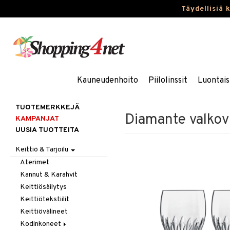
Täydellisiä 
Kauneudenhoito
Piilolinssit
Luontais
TUOTEMERKKEJÄ
Diamante valkovii
KAMPANJAT
UUSIA TUOTTEITA
Keittiö & Tarjoilu
Aterimet
Kannut & Karahvit
Keittiösäilytys
Keittiötekstiilit
Keittiövälineet
Kodinkoneet