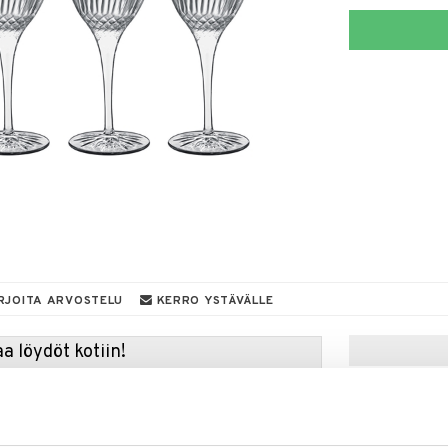
RJOITA ARVOSTELU
KERRO YSTÄVÄLLE
a löydöt kotiin!
isuuteen tehdä löytöjä suuresta ALEstamme. Juuri
mme suuren valikoiman jännittäviä tuotteita
a hinnoilla!