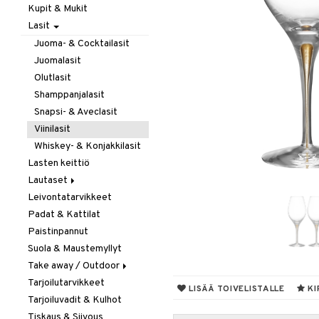
Kupit & Mukit
Kahvi, Tee & Espresso
Lasit
Leivänpaahtimet
Mixerit &
Juoma- & Cocktailasit
Sähkövatkaimet
Juomalasit
Muut koneet
Olutlasit
Vedenkeittimet
Shamppanjalasit
Snapsi- & Aveclasit
Viinilasit
Whiskey- & Konjakkilasit
Lasten keittiö
Lautaset
Leivontatarvikkeet
Asetit
Padat & Kattilat
Ruokalautaset
Paistinpannut
Syvät lautaset
Suola & Maustemyllyt
Take away / Outdoor
Tarjoilutarvikkeet
Eväslaatikot
LISÄÄ TOIVELISTALLE
KI
Tarjoiluvadit & Kulhot
Pullot
Tiskaus & Siivous
Termoskannut