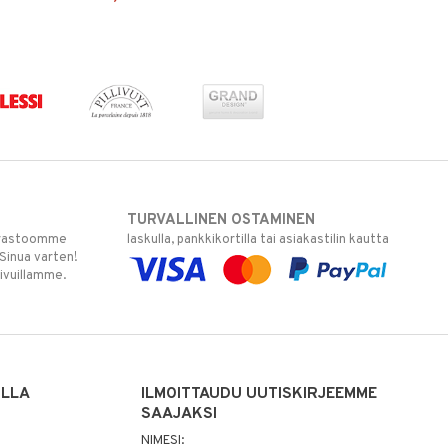
TURVALLINEN OSTAMINEN
varastoomme
laskulla, pankkikortilla tai asiakastilin kautta
 Sinua varten!
sivuillamme.
ILLA
ILMOITTAUDU UUTISKIRJEEMME
SAAJAKSI
NIMESI: