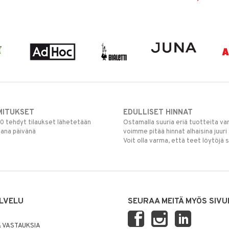
MITUKSET
EDULLISET HINNAT
00 tehdyt tilaukset lähetetään
Ostamalla suuria eriä tuotteita 
mana päivänä
voimme pitää hinnat alhaisina juuri
Voit olla varma, että teet löytöjä 
LVELU
SEURAA MEITÄ MYÖS SIVU
 VASTAUKSIA