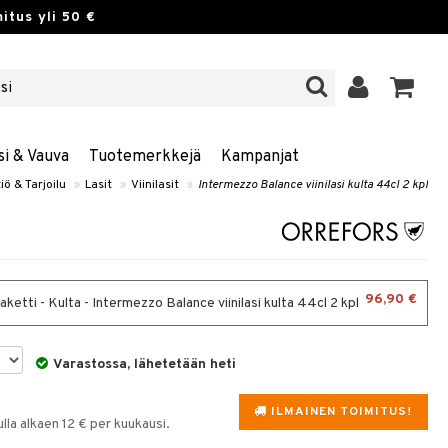
itus yli 50 €
si & Vauva
Tuotemerkkejä
Kampanjat
iö & Tarjoilu
»
Lasit
»
Viinilasit
»
Intermezzo Balance viinilasi kulta 44cl 2 kpl
96,90 €
aketti - Kulta - Intermezzo Balance viinilasi kulta 44cl 2 kpl
Varastossa, lähetetään heti
ILMAINEN TOIMITUS!
la alkaen 12 € per kuukausi.