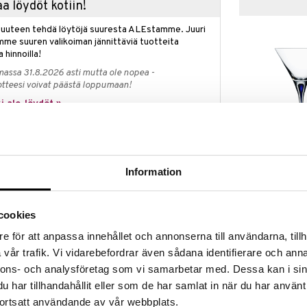
a löydöt kotiin!
isuuteen tehdä löytöjä suuresta ALEstamme. Juuri
mme suuren valikoiman jännittäviä tuotteita
a hinnoilla!
massa 31.8.2026 asti mutta ole nopea -
otteesi voivat päästä loppumaan!
i ale-löydöt »
Intermezzo -ma
agerbielke ovat jo pitkään yrittäneet täyttää
25cl (21cl)
Information
taisella pigmentillä. Vihdoin se on siellä, upotettuna
ORREFORS
ta kullanhohtoinen pisara. Balance-lasiin mahtuu 44 cl,
46,99
(
5
 valko-, rosé- ja punaviinille. Lasin tulppaanin muoto
€
 erityisen hyvin. Lasi on suupuhallettu Ruotsissa
cookies
 toimesta. Suunnittelija: Erika Lagerbielke
e för att anpassa innehållet och annonserna till användarna, tillh
vår trafik. Vi vidarebefordrar även sådana identifierare och anna
nnons- och analysföretag som vi samarbetar med. Dessa kan i sin
har tillhandahållit eller som de har samlat in när du har använt
ortsatt användande av vår webbplats.