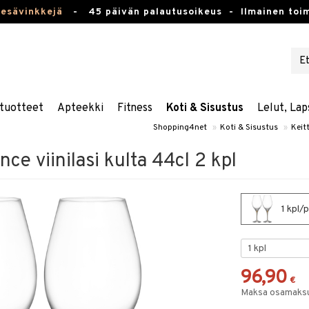
kesävinkkejä
-
45 päivän palautusoikeus -
Ilmainen toim
tuotteet
Apteekki
Fitness
Koti & Sisustus
Lelut, Lap
Shopping4net
»
Koti & Sisustus
»
Keitt
ce viinilasi kulta 44cl 2 kpl
1 kpl/p
96,90
€
Maksa osamaksul