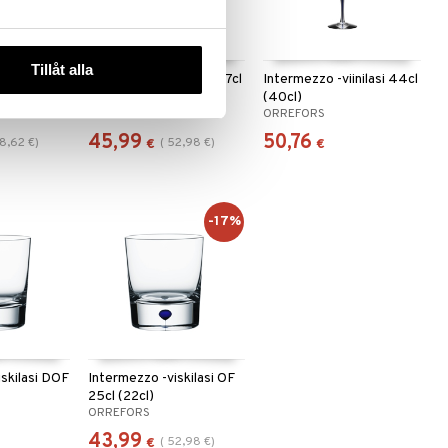
Tillåt alla
lkoviinilasi
Intermezzo -vesilasi 47cl
Intermezzo -viinilasi 44cl
(45cl)
(40cl)
ORREFORS
ORREFORS
45,99
50,76
8,62
€
)
(
52,98
€
)
€
€
-17%
iskilasi DOF
Intermezzo -viskilasi OF
25cl (22cl)
ORREFORS
43,99
(
52,98
€
)
€