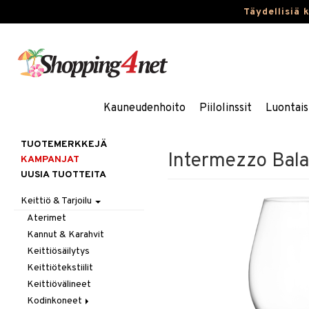
Täydellisiä 
Kauneudenhoito
Piilolinssit
Luontais
TUOTEMERKKEJÄ
Intermezzo Balan
KAMPANJAT
UUSIA TUOTTEITA
Keittiö & Tarjoilu
Aterimet
Kannut & Karahvit
Keittiösäilytys
Keittiötekstiilit
Keittiövälineet
Kodinkoneet