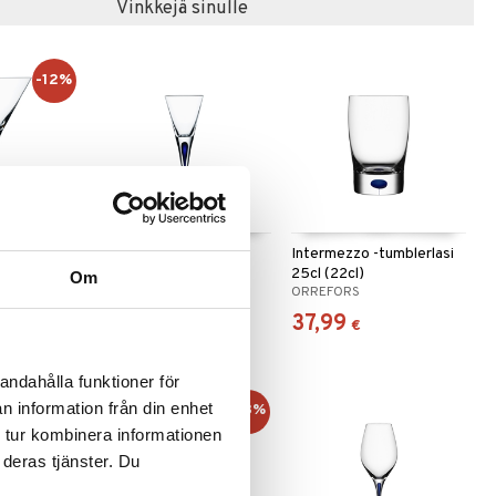
Vinkkejä sinulle
-12%
rtinilasi
Intermezzo -snapsilasi
Intermezzo -tumblerlasi
25cl (22cl)
Om
ORREFORS
ORREFORS
47,86
37,99
3,49
€
)
€
€
andahålla funktioner för
n information från din enhet
-10%
-13%
 tur kombinera informationen
 deras tjänster. Du