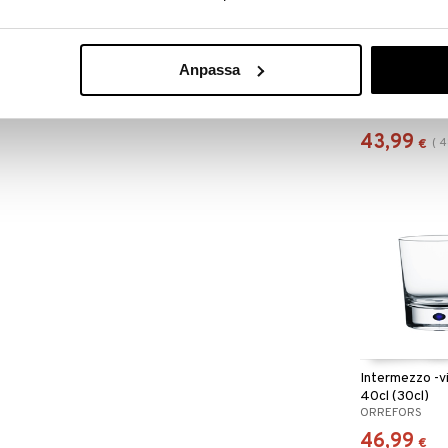
Anpassa
Intermezzo -va
19cl (17cl)
ORREFORS
43,99
(
4
€
Intermezzo -v
40cl (30cl)
ORREFORS
46,99
€