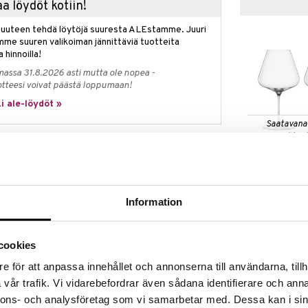
a löydöt kotiin!
isuuteen tehdä löytöjä suuresta ALEstamme. Juuri
mme suuren valikoiman jännittäviä tuotteita
a hinnoilla!
massa 31.8.2026 asti mutta ole nopea -
otteesi voivat päästä loppumaan!
i ale-löydöt »
Saatavana
vaihtoe
Definition Bu
ux-laseihin, jotka ovat ihanteellisia
 monimutkaisille punaviineille, jotka ovat
SPIEGELAU
oko antaa viinin buketin kehittyä täysin, pehmentää
52,90
ää ja vaimentaa kitkerien tanniinien ominaisuuksia,
Information
alk.
n saavuttaa harmoninen tasapaino.
sta kristallista ja ne vangitsevat hienoimman
cookies
tiikan. Tasaisen pohjan, hoikan varren ja harmonisten
avat vertaansa vailla olevan juomiskokemuksen.
e för att anpassa innehållet och annonserna till användarna, tillh
ettavat uusia standardeja ylivoimaiselle laadulle
ten teknologioiden ja SPIEGELAU:n hienostuneiden
vår trafik. Vi vidarebefordrar även sådana identifierare och anna
llinen viinikokemus on nyt helpommin saatavilla kuin
nnons- och analysföretag som vi samarbetar med. Dessa kan i sin