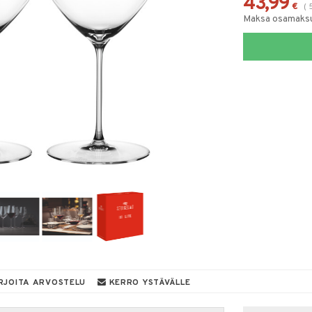
43,99
€
(
Maksa osamaksul
RJOITA ARVOSTELU
KERRO YSTÄVÄLLE