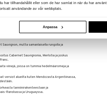
har tillhandahållit eller som de har samlat in när du har använt
u ja valmistusprosessin ansiosta pienet
ortsatt användande av vår webbplats.
pesun kestäviä.
LB Atelier puna
eistä ja rypäleistä, jotka sopivat erinomaisesti
Pinot Noir/Ri
Anpassa
LUIGI BORMIOLI
aseissa
30,50
västä väristään, monimutkaisista aromiprofiileistaan
€
 Sauvignon, mutta samanlaisella rungolla ja
oitus Cabernet Sauvignonia, Merlotia ja joskus
Franc.
aita viinejä, joissa on tummia hedelmäaromeja ja
at versiot alueilta kuten Mendozasta Argentiinassa,
ydestään.
orkeasta tanniinirakenteestaan ja
unais-Ranskassa ja Uruguayssa.