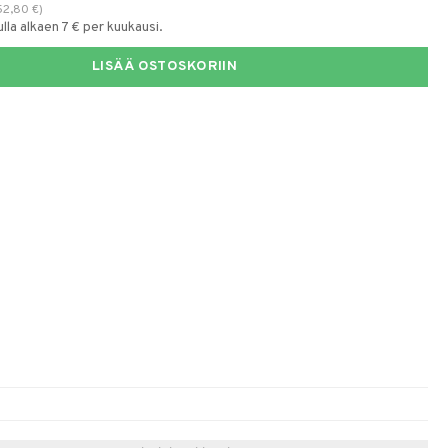
52,80
€
)
la alkaen 7 € per kuukausi.
LISÄÄ OSTOSKORIIN