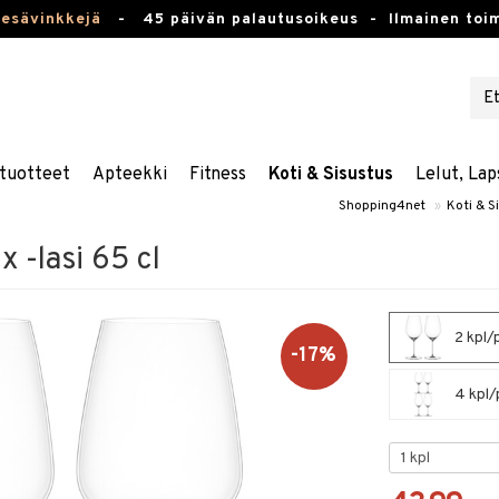
kesävinkkejä
-
45 päivän palautusoikeus -
Ilmainen toim
tuotteet
Apteekki
Fitness
Koti & Sisustus
Lelut, Lap
Shopping4net
»
Koti & S
 -lasi 65 cl
2 kpl/p
-17%
4 kpl/