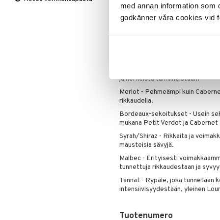
Viltit & Peitteet
Ulkoilmaelämä
Vaasit
Lakanat & Tyynyliinat
med annan information som du 
Tuote on koneellisesti valmistett
Ulkovalaistus
Tyynyt & Peitot
godkänner våra cookies vid f
mittatoleranssit ovat mahdollisia.
Hi-Lite Bordeaux-lasit ovat kone
Tässä on joitakin esimerkkejä viin
nautittavaksi Hi-Lite Bordeaux-l
Cabernet Sauvignon - Tunnettu sy
ja korkeista tanniineistaan.
Merlot - Pehmeämpi kuin Cabernet
rikkaudella.
Bordeaux-sekoitukset - Usein sek
mukana Petit Verdot ja Cabernet 
Syrah/Shiraz - Rikkaita ja voimakk
mausteisia sävyjä.
Malbec - Erityisesti voimakkaamm
tunnettuja rikkaudestaan ja syvy
Tannat - Rypäle, joka tunnetaan k
intensiivisyydestään, yleinen Lo
Tuotenumero