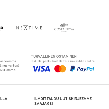
TURVALLINEN OSTAMINEN
varastoomme
laskulla, pankkikortilla tai asiakastilin kautta
 Sinua varten!
sivuillamme.
ILLA
ILMOITTAUDU UUTISKIRJEEMME
SAAJAKSI