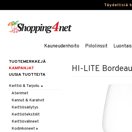
Täydellisiä 
Kauneudenhoito
Piilolinssit
Luontais
TUOTEMERKKEJÄ
HI-LITE Bordeaux
KAMPANJAT
UUSIA TUOTTEITA
Keittiö & Tarjoilu
Aterimet
Kannut & Karahvit
Keittiösäilytys
Keittiötekstiilit
Keittiövälineet
Kodinkoneet