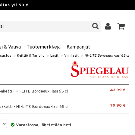
itus yli 50 €
si & Vauva
Tuotemerkkejä
Kampanjat
isustus
»
Keittiö & Tarjoilu
»
Lasit
»
Viinilasit
»
HI-LITE Bordeaux -lasi 65 cl
43,99 €
aketti - HI-LITE Bordeaux -lasi 65 cl
79,90 €
paketti - HI-LITE Bordeaux -lasi 65 cl
Varastossa, lähetetään heti