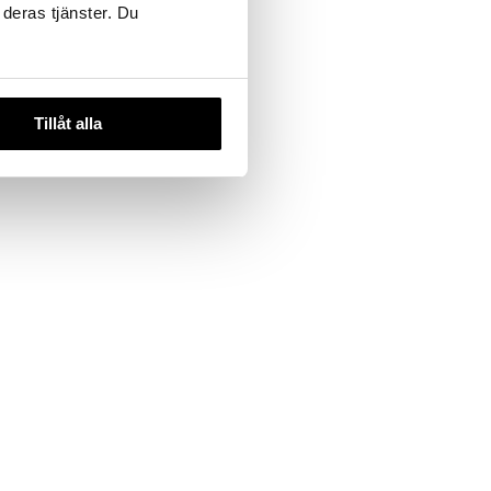
 deras tjänster. Du
viinilasi
oja 2-pack
Tillåt alla