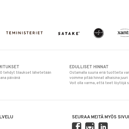
MITUKSET
EDULLISET HINNAT
00 tehdyt tilaukset lähetetään
Ostamalla suuria eriä tuotteita 
mana päivänä
voimme pitää hinnat alhaisina juuri
Voit olla varma, että teet löytöjä 
LVELU
SEURAA MEITÄ MYÖS SIVU