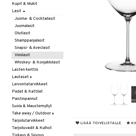
Kupit & Mukit
Kahvi, Tee & Espresso
Lasit
Leivänpaahtimet
Mixerit &
Juoma- & Cocktailasit
Sähkövatkaimet
Juomalasit
Muut koneet
Olutlasit
Vedenkeittimet
Shamppanjalasit
Snapsi- & Aveclasit
Viinilasit
Whiskey- & Konjakkilasit
Lasten keittiö
Lautaset
Leivontatarvikkeet
Asetit
Padat & Kattilat
Ruokalautaset
Paistinpannut
Syvät lautaset
Suola & Maustemyllyt
Take away / Outdoor
Tarjoilutarvikkeet
Eväslaatikot
LISÄÄ TOIVELISTALLE
KI
Tarjoiluvadit & Kulhot
Pullot
Tiskaus & Siivous
Termoskannut