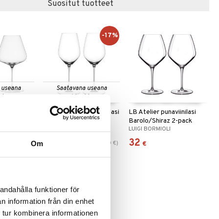
Suositut tuotteet
-17%
 useana
Saatavana useana
htona
vaihtoehtona
rgundy 96cl
HI-LITE Universal Viinilasi
LB Atelier punaviinilasi
51cl
Barolo/Shiraz 2-pack
SPIEGELAU
LUIGI BORMIOLI
43,99
32
(
52,80
€
)
Om
€
alk.
€
€
andahålla funktioner för
n information från din enhet
 tur kombinera informationen