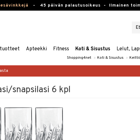
kesävinkkejä
-
45 päivän palautusoikeus -
Ilmainen toim
tuotteet
Apteekki
Fitness
Koti & Sisustus
Lelut, Lap
Shopping4net
»
Koti & Sisustus
»
Keitti
masta
si/snapsilasi 6 kpl