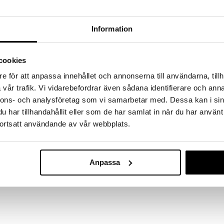
RJOITA ARVOSTELU
KERRO YSTÄVÄLLE
Information
hottilaseja/snapsilaseja Luigi Bormiolin-sarjasta.
ytään tai muuhun juhlaan. Sarja on kehitetty baari- ja
aarimikko ja coktailexpertti Yuri Gelminin kanssa.
cookies
it eivät sisällä lyijyä eikä raskasmetalleja.
e för att anpassa innehållet och annonserna till användarna, tillh
lasi
vår trafik. Vi vidarebefordrar även sådana identifierare och anna
 8,8 cm
nnons- och analysföretag som vi samarbetar med. Dessa kan i sin
har tillhandahållit eller som de har samlat in när du har använt
ortsatt användande av vår webbplats.
Mixology lasit g
tonicille 4-pa
LUIGI BORMIOLI
Anpassa
41,30
€