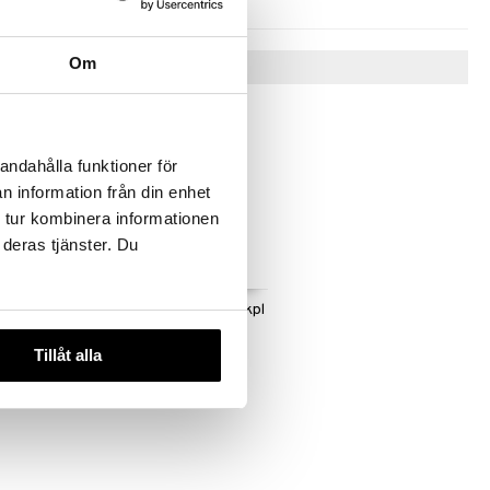
Om
Vinkkejä sinulle
andahålla funktioner för
n information från din enhet
 tur kombinera informationen
 deras tjänster. Du
inille ja
Mixology spritzlasit 4 kpl
ck
LUIGI BORMIOLI
Tillåt alla
48,90
€