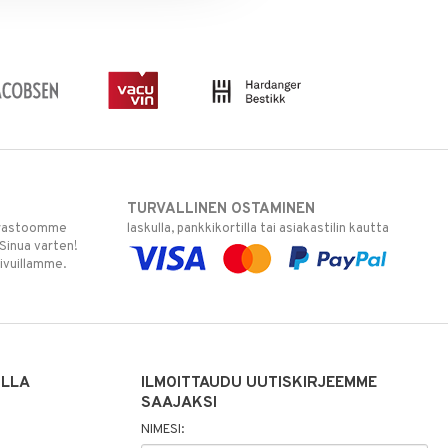
TURVALLINEN OSTAMINEN
varastoomme
laskulla, pankkikortilla tai asiakastilin kautta
 Sinua varten!
sivuillamme.
ILLA
ILMOITTAUDU UUTISKIRJEEMME
SAAJAKSI
NIMESI: