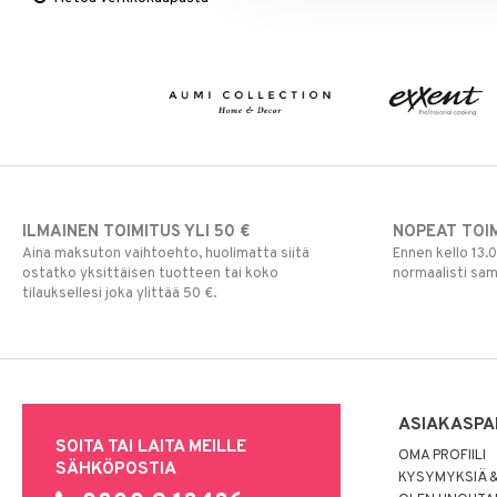
Viltit & Peitteet
Ulkoilmaelämä
Vaasit
Lakanat & Tyynyliinat
Ulkovalaistus
Tyynyt & Peitot
ILMAINEN TOIMITUS YLI 50 €
NOPEAT TOI
Aina maksuton vaihtoehto, huolimatta siitä
Ennen kello 13.
ostatko yksittäisen tuotteen tai koko
normaalisti sa
tilauksellesi joka ylittää 50 €.
ASIAKASPA
SOITA TAI LAITA MEILLE
OMA PROFIILI
SÄHKÖPOSTIA
KYSYMYKSIÄ &