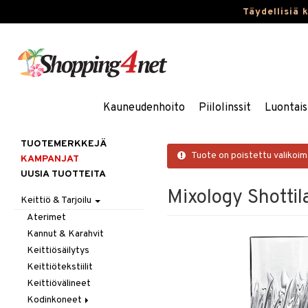
Täydellisiä 
Kauneudenhoito
Piilolinssit
Luontais
TUOTEMERKKEJÄ
Tuote on poistettu valikoi
KAMPANJAT
UUSIA TUOTTEITA
Mixology Shottila
Keittiö & Tarjoilu
Aterimet
Kannut & Karahvit
Keittiösäilytys
Keittiötekstiilit
Keittiövälineet
Kodinkoneet