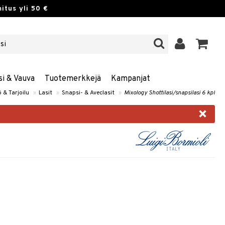
itus yli 50 €
si & Vauva
Tuotemerkkejä
Kampanjat
ö & Tarjoilu
»
Lasit
»
Snapsi- & Aveclasit
»
Mixology Shottilasi/snapsilasi 6 kpl
×