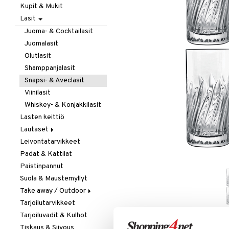
Kupit & Mukit
Kahvi, Tee & Espresso
Lasit
Leivänpaahtimet
Mixerit &
Juoma- & Cocktailasit
Sähkövatkaimet
Juomalasit
Muut koneet
Olutlasit
Vedenkeittimet
Shamppanjalasit
Snapsi- & Aveclasit
Viinilasit
Whiskey- & Konjakkilasit
Lasten keittiö
Lautaset
Leivontatarvikkeet
Asetit
Padat & Kattilat
Ruokalautaset
Paistinpannut
Syvät lautaset
Suola & Maustemyllyt
Take away / Outdoor
Tarjoilutarvikkeet
Eväslaatikot
Tarjoiluvadit & Kulhot
Pullot
Tiskaus & Siivous
Termoskannut