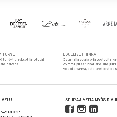
MITUKSET
EDULLISET HINNAT
00 tehdyt tilaukset lähetetään
Ostamalla suuria eriä tuotteita 
mana päivänä
voimme pitää hinnat alhaisina juuri
Voit olla varma, että teet löytöjä 
LVELU
SEURAA MEITÄ MYÖS SIVU
 VASTAUKSIA