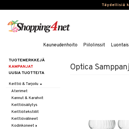
Täydellisiä 
Kauneudenhoito
Piilolinssit
Luontais
TUOTEMERKKEJÄ
Optica Samppan
KAMPANJAT
UUSIA TUOTTEITA
Keittiö & Tarjoilu
Aterimet
Kannut & Karahvit
Keittiösäilytys
Keittiötekstiilit
Keittiövälineet
Kodinkoneet