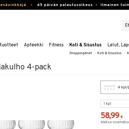
kesävinkkejä
-
45 päivän palautusoikeus -
Ilmainen toim
tuotteet
Apteekki
Fitness
Koti & Sisustus
Lelut, Lap
Shopping4net
»
Koti & Sisustus
»
K
jakulho 4-pack
4 kpl/
58,99
€
Maksa osamaksul