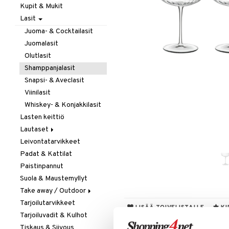
Kupit & Mukit
Kahvi, Tee & Espresso
Lasit
Leivänpaahtimet
Mixerit &
Juoma- & Cocktailasit
Sähkövatkaimet
Juomalasit
Muut koneet
Olutlasit
Vedenkeittimet
Shamppanjalasit
Snapsi- & Aveclasit
Viinilasit
Whiskey- & Konjakkilasit
Lasten keittiö
Lautaset
Leivontatarvikkeet
Asetit
Padat & Kattilat
Ruokalautaset
Paistinpannut
Syvät lautaset
Suola & Maustemyllyt
Take away / Outdoor
Tarjoilutarvikkeet
Eväslaatikot
LISÄÄ TOIVELISTALLE
KI
Tarjoiluvadit & Kulhot
Pullot
Tiskaus & Siivous
Termoskannut