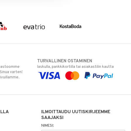
TURVALLINEN OSTAMINEN
varastoomme
laskulla, pankkikortilla tai asiakastilin kautta
 Sinua varten!
sivuillamme.
ILLA
ILMOITTAUDU UUTISKIRJEEMME
SAAJAKSI
NIMESI: