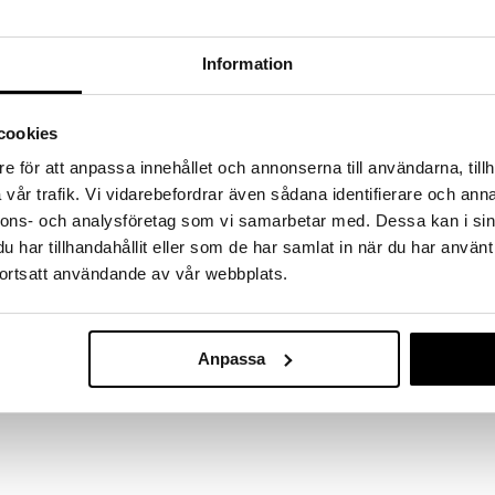
a löydöt kotiin!
isuuteen tehdä löytöjä suuresta ALEstamme. Juuri
Information
mme suuren valikoiman jännittäviä tuotteita
a hinnoilla!
massa 31.8.2026 asti mutta ole nopea -
cookies
otteesi voivat päästä loppumaan!
i ale-löydöt »
e för att anpassa innehållet och annonserna till användarna, tillh
vår trafik. Vi vidarebefordrar även sådana identifierare och anna
nnons- och analysföretag som vi samarbetar med. Dessa kan i sin
har tillhandahållit eller som de har samlat in när du har använt
Diamante punav
, jossa on kauniisti vekitetty muotoilu, joka antaa
kpl
ortsatt användande av vår webbplats.
en takuu, joka kattaa reunaan ja jalkaan kohdistuvat
LUIGI BORMIOLI
ssa aiheutuvat värjäytymät ja harmaat varjot.
64,51
istallilasia.
€
Anpassa