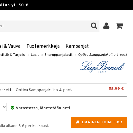
itus yli 50 €
si & Vauva
Tuotemerkkejä
Kampanjat
eittiö & Tarjoilu
»
Lasit
»
Shamppanjalasit
»
Optica Samppanjakulho 4-pack
58,99 €
paketti - Optica Samppanjakulho 4-pack
Varastossa, lähetetään heti
ILMAINEN TOIMITUS!
la alkaen 8 € per kuukausi.