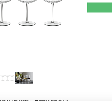
RJOITA ARVOSTELU
KERRO YSTÄVÄLLE