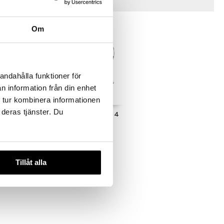
Vinkkejä sinulle
Om
andahålla funktioner för
n information från din enhet
 tur kombinera informationen
 deras tjänster. Du
iinilasi 4
Diamante valkoviinilasi 4
kpl
LUIGI BORMIOLI
62,24
€
Tillåt alla