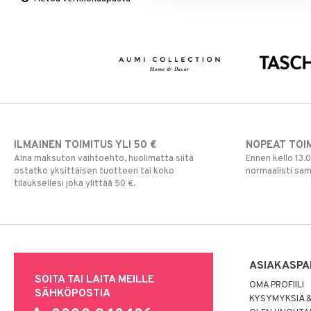
Viltit & Peitteet
Ulkoilmaelämä
Vaasit
Lakanat & Tyynyliinat
Ulkovalaistus
Tyynyt & Peitot
ILMAINEN TOIMITUS YLI 50 €
NOPEAT TOI
Aina maksuton vaihtoehto, huolimatta siitä
Ennen kello 13.
ostatko yksittäisen tuotteen tai koko
normaalisti sa
tilauksellesi joka ylittää 50 €.
ASIAKASPA
SOITA TAI LAITA MEILLE
OMA PROFIILI
SÄHKÖPOSTIA
KYSYMYKSIÄ &