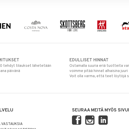
MITUKSET
EDULLISET HINNAT
00 tehdyt tilaukset lähetetään
Ostamalla suuria eriä tuotteita 
mana päivänä
voimme pitää hinnat alhaisina juuri
Voit olla varma, että teet löytöjä 
LVELU
SEURAA MEITÄ MYÖS SIVU
 VASTAUKSIA