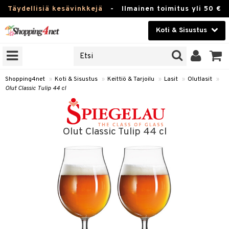
Täydellisiä kesävinkkejä
-
Ilmainen toimitus yli 50 €
Koti & Sisustus
ERKKEJÄ
Kauneudenhoito
JAT
UOTTEITA
Piilolinssit
Shopping4net
»
Koti & Sisustus
»
Keittiö & Tarjoilu
»
Lasit
»
Olutlasit
»
Olut Classic Tulip 44 cl
Luontaistuotteet
 Tarjoilu
Apteekki
et
Olut Classic Tulip 44 cl
 & Karahvit
Fitness
säilytys
Koti & Sisustus
ekstiilit
Lelut, Lapsi & Vauva
välineet
Tuotemerkkejä
oneet
Kampanjat
vi, Tee & Espresso
 Mukit