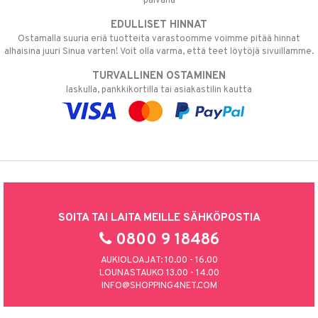
päivänä
EDULLISET HINNAT
Ostamalla suuria eriä tuotteita varastoomme voimme pitää hinnat
alhaisina juuri Sinua varten! Voit olla varma, että teet löytöjä sivuillamme.
TURVALLINEN OSTAMINEN
laskulla, pankkikortilla tai asiakastilin kautta
SOITA TAI LAITA MEILLE SÄHKÖPOSTIA
0800 9 18486
AUKIOLOAJAT: 10.00 - 16.00
LOUNASTAUKO 13.00 - 14.00
INFO@SHOPPING4NET.COM