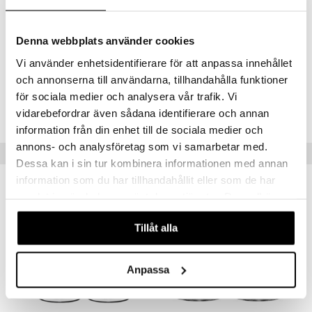
aistus
Tilavuus: 44cl
Korkeus: 15,5cm
Denna webbplats använder cookies
Halkaisija: 9cm
Vi använder enhetsidentifierare för att anpassa innehållet
och annonserna till användarna, tillhandahålla funktioner
Tuotenumero
för sociala medier och analysera vår trafik. Vi
ITZ09-4-XX
vidarebefordrar även sådana identifierare och annan
information från din enhet till de sociala medier och
annons- och analysföretag som vi samarbetar med.
Suositut tuotteet
Dessa kan i sin tur kombinera informationen med annan
information som du har tillhandahållit eller som de har
samlat in när du har använt deras tjänster. Du godkänner
våra cookies vid fortsatt användande av vår webbplats.
Tillåt alla
Anpassa