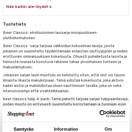
a
oneen tekstiilit
 huonekalut
& Saalit
Näe kaikki ale-löydöt »
tsisetit
 lamput
tyynyt
tsitarvikkeet
uoneen säilytys
t
it & Koukut
Tuotetieto
anasetit
uoneen tekstiilit
uotteet
risteet
Beer Classics: eksklusiivinen lasisarja monipuoliseen
olutkokemukseen
anat & Tyynyliinat
ttöön
lytys
elu
 tekstiilit
Beer Classics -sarja tarjoaa valikoidun kokoelman laseja, joista
nyt & Peitot
jokainen on suunniteltu täydentämään erilaisten oluttyyppien ja niiden
kut
mot & Veistokset
s
iköt & Lyhdyt
tyynyt
 Grillaustarvikkeet
erottuvien ominaisuuksien kokemusta. Ohuesti puhalletusta lasista ja
nsäilytys & Korit
lot
hienosta reunasta koostuva rakenne takaa ylivoimaisen tunteen ja
huonekalut
oneen tekstiilit
 & hyönteissuoja
iköt & Lyhdyt
spalvelu
makuelämyksen.
jat
s & Hyllyt
timet
lot
Jokaisen sarjan lasin muotoilu on kehitetty siten, että olut voi täysin
ksiä & vastauksia
ilmaista rikasta makukirjoaan. Tämä edistää kokemusta, joka aktivoi
al Art
karit & Koukut
ynttilät
n ruokinta
mput
kaikki aistisi ja mahdollistaa oluen nauttimisen tavalla, joka on sekä
tuotetta
intensiivisempi että vivahteikkaampi.
ukut
lyt
tolamput
oneen tekstiilit
aistus
 verkkokaupasta
beer classics tulip 4-pack: Tämä paketti tarjoaa sarjan tulppaanilaseja,
näkoristeet
nsäilytys & Korit
tälamput
anasetit
avälineet
ustarvikkeet
joiden muoto on erityisesti suunniteltu korostamaan ja tuomaan esiin
erilaisten oluttyyppien aromeja ja makuja. Lasin kaareva muotoilu ja
sit
anat & Tyynyliinat
 Peitteet
kapea yläosa keskittävät oluen tuoksut ja maut, mikä tarjoaa
täyteläisen ja syventävän kokemuksen. Tämä 4-pack on ihanteellinen
nyt & Peitot
maelämä
todelliselle oluen ystävälle, joka haluaa tutkia ja arvostaa
Samtycke
Information
Om
suosikkioluidensa hienovaraisia vivahteita.