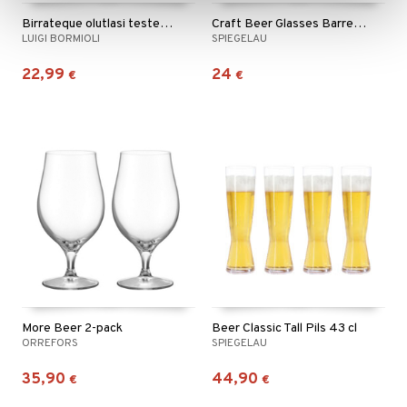
Birrateque olutlasi testeri 2 kpl
Craft Beer Glasses Barrel Aged Beer 50 cl
LUIGI BORMIOLI
SPIEGELAU
22,99
24
€
€
More Beer 2-pack
Beer Classic Tall Pils 43 cl
ORREFORS
SPIEGELAU
35,90
44,90
€
€