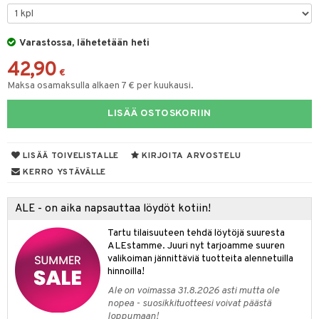
& Maustemyllyt
Varastossa, lähetetään heti
way / Outdoor
42,90
slaatikot
utarvikkeet
€
Maksa osamaksulla alkaen 7 € per kuukausi.
lot
uvadit & Kulhot
LISÄÄ OSTOSKORIIN
moskannut
 & Siivous
mosmukit
& Leivontavuoat
LISÄÄ TOIVELISTALLE
KIRJOITA ARVOSTELU
KERRO YSTÄVÄLLE
tyisveitset
& Baaritarvikkeet
ALE - on aika napsauttaa löydöt kotiin!
ttiöveitset
ktroniikka
Tartu tilaisuuteen tehdä löytöjä suuresta
rinta- & Vihannesveitset
one
ALEstamme. Juuri nyt tarjoamme suuren
valikoiman jännittäviä tuotteita alennetuilla
kkuulaudat
uone
uoneen sisustus
hinnoilla!
Ale on voimassa 31.8.2026 asti mutta ole
päveitset
one
oneen tarvikkeita
oneen koristelu
nopea - suosikkituotteesi voivat päästä
tsenteroittimet
loppumaan!