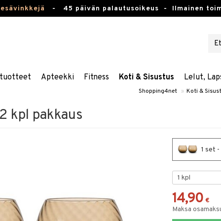
kesävinkkejä
-
45 päivän palautusoikeus -
Ilmainen toim
tuotteet
Apteekki
Fitness
Koti & Sisustus
Lelut, Lap
Shopping4net
»
Koti & Sisus
 2 kpl pakkaus
1 set -
14,90
€
Maksa osamaksul