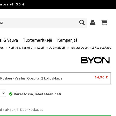
itus yli 50 €
si & Vauva
Tuotemerkkejä
Kampanjat
tus
»
Keittiö & Tarjoilu
»
Lasit
»
Juomalasit
»
Vesilasi Opacity, 2 kpl pakkaus
14,90 €
 Ruskea - Vesilasi Opacity, 2 kpl pakkaus
Varastossa, lähetetään heti
la alkaen 4 € per kuukausi.