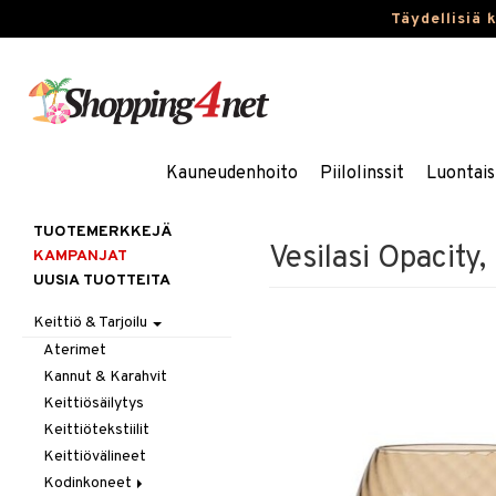
Täydellisiä 
Kauneudenhoito
Piilolinssit
Luontais
TUOTEMERKKEJÄ
Vesilasi Opacity,
KAMPANJAT
UUSIA TUOTTEITA
Keittiö & Tarjoilu
Aterimet
Kannut & Karahvit
Keittiösäilytys
Keittiötekstiilit
Keittiövälineet
Kodinkoneet