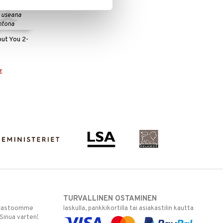
 useana
htona
bout You 2-
€
TURVALLINEN OSTAMINEN
varastoomme
laskulla, pankkikortilla tai asiakastilin kautta
 Sinua varten!