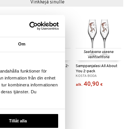
Vinkkejä sinulle
Om
Saatavana useana
Saatavana useana
vaihtoehtona
vaihtoehtona
ut You Liila
Olutlasit All About You 2-
Samppanjalasi All About
andahålla funktioner för
pack
You 2-pack
KOSTA BODA
KOSTA BODA
n information från din enhet
39,90
40,90
alk.
€
alk.
€
 tur kombinera informationen
 deras tjänster. Du
Tillåt alla