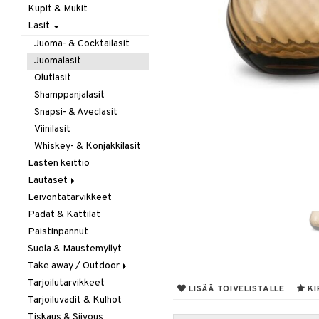
Kupit & Mukit
Kahvi, Tee & Espresso
Lasit
Leivänpaahtimet
Mixerit &
Juoma- & Cocktailasit
Sähkövatkaimet
Juomalasit
Muut koneet
Olutlasit
Vedenkeittimet
Shamppanjalasit
Snapsi- & Aveclasit
Viinilasit
Whiskey- & Konjakkilasit
Lasten keittiö
Lautaset
Leivontatarvikkeet
Asetit
Padat & Kattilat
Ruokalautaset
Paistinpannut
Syvät lautaset
Suola & Maustemyllyt
Take away / Outdoor
Tarjoilutarvikkeet
Eväslaatikot
LISÄÄ TOIVELISTALLE
KI
Tarjoiluvadit & Kulhot
Pullot
Tiskaus & Siivous
Termoskannut