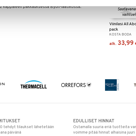
ös samppanjalasin, italialaisen lasin ja viinilasin.
 2 kappaleen pakkauksessa Byon-laatikossa.
Saatavana
vaihtoe
Viinilasi All A
pack
KOSTA BODA
33,99
alk.
MITUKSET
EDULLISET HINNAT
00 tehdyt tilaukset lähetetään
Ostamalla suuria eriä tuotteita 
mana päivänä
voimme pitää hinnat alhaisina juuri