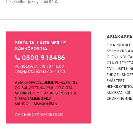
tilauksellesi joka ylittää 50 €.
ASIAKASPA
SOITA TAI LAITA MEILLE
OMA PROFIILI
SÄHKÖPOSTIA
KYSYMYKSIÄ &
0800 9 18486
OLEN UNOHTAN
OTA YHTEYTT
AUKIOLOAJAT: 10.00 - 16.00
EDULLISET HI
LOUNASTAUKO 13.00 - 14.00
EHDOT - SHOP
EVÄSTEET
ASIAKASPALVELUMME PUHELIMITSE
HENKILÖTIETO
ON SULJETTUNA 29.6.–27.7. OTA
KUMPPANIKSI
MEIHIN YHTEYTTÄ SÄHKÖPOSTITSE
NIIN AUTAMME SINUA
SHOPPING4NE
MAHDOLLISIMMAN PIAN.
INFO@SHOPPING4NET.COM