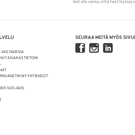
Voit olla varma, että teet löytöjä 
LVELU
SEURAA MEITÄ MYÖS SIVU
 VASTAUKSIA
UT ASIAKASTIETONI
Ä
NNAT
PING4NETIN MYYNTIEHDOT
JEN SUOJAUS
T