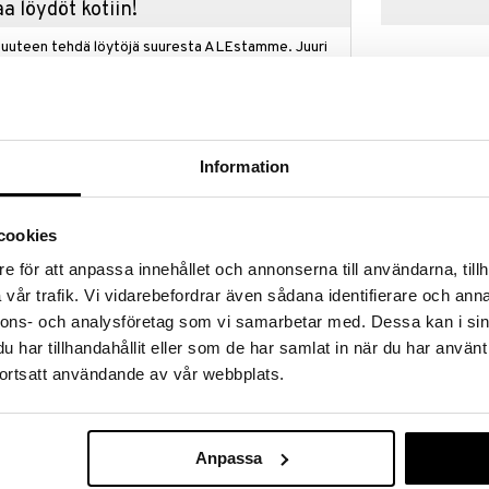
a löydöt kotiin!
isuuteen tehdä löytöjä suuresta ALEstamme. Juuri
mme suuren valikoiman jännittäviä tuotteita
a hinnoilla!
massa 31.8.2026 asti mutta ole nopea -
otteesi voivat päästä loppumaan!
i ale-löydöt »
Information
cookies
Karahvi All Abo
ää löytöä? Outletistamme löydät runsaasti
e för att anpassa innehållet och annonserna till användarna, tillh
Hyödynnä tilaisuus tehdä löytöjä, kun
KOSTA BODA
lä.
vår trafik. Vi vidarebefordrar även sådana identifierare och anna
49
in varastoa riittää!
€
nnons- och analysföretag som vi samarbetar med. Dessa kan i sin
har tillhandahållit eller som de har samlat in när du har använt
ortsatt användande av vår webbplats.
äydellistä kokemusta varten - pöydällä, kädessä ja
lasi, jossa on kaunis lasikuvio värillisessä lasissa
. Väri on kaunis ruskea, joka sopii yhteen kaiken
Anpassa
nen kontrasti ylellisyyden ja rohkeuden välillä.