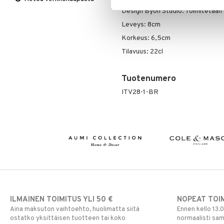
Opacity brown -perheestä löydät my
Viltit & Peitteet
Ulkoilmaelämä
Vaasit
Lakanat & Tyynyliinat
Design Byon Studio. Toimitetaan
Ulkovalaistus
Tyynyt & Peitot
Leveys: 8cm
Korkeus: 6,5cm
Tilavuus: 22cl
Tuotenumero
ITV28-1-BR
ILMAINEN TOIMITUS YLI 50 €
NOPEAT TOI
Aina maksuton vaihtoehto, huolimatta siitä
Ennen kello 13.
ostatko yksittäisen tuotteen tai koko
normaalisti sa