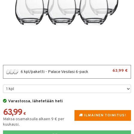
vänpaahtimet
erit & Sähkövatkaimet
ma- & Cocktailasit
t koneet
omalasit
enkeittimet
tlasit
mppanjalasit
psi- & Aveclasit
ilasit
63,99 €
6 kpl/paketti - Palace Vesilasi 6-pack
skey- & Konjakkilasit
keittiö
et
Varastossa, lähetetään heti
63,99
tit
atarvikkeet
€
ILMAINEN TOIMITUS!
Maksa osamaksulla alkaen 9 € per
kalautaset
 Kattilat
kuukausi.
ät lautaset
pannut