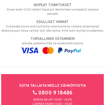
NOPEAT TOIMITUKSET
Ennen kello 13.00 tehdyt tilaukset lähetetään normaalisti samana
päivänä
EDULLISET HINNAT
Ostamalla suuria eriä tuotteita varastoomme voimme pitää hinnat
alhaisina juuri Sinua varten! Voit olla varma, että teet löytöjä sivuillamme.
TURVALLINEN OSTAMINEN
laskulla, pankkikortilla tai asiakastilin kautta
SOITA TAI LAITA MEILLE SÄHKÖPOSTIA
0800 9 18486
AUKIOLOAJAT: 10.00 - 16.00
LOUNASTAUKO 13.00 - 14.00