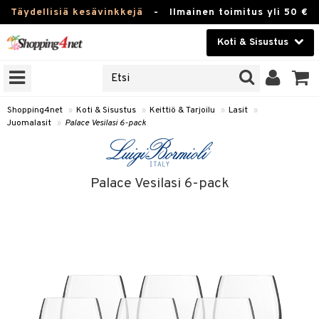
Täydellisiä kesävinkkejä
-
Ilmainen toimitus yli 50 €
Koti & Sisustus
ERKKEJÄ
Kauneudenhoito
JAT
UOTTEITA
Piilolinssit
Shopping4net
»
Koti & Sisustus
»
Keittiö & Tarjoilu
»
Lasit
»
Juomalasit
»
Palace Vesilasi 6-pack
Luontaistuotteet
 Tarjoilu
Apteekki
et
Palace Vesilasi 6-pack
 & Karahvit
Fitness
säilytys
Koti & Sisustus
ekstiilit
Lelut, Lapsi & Vauva
välineet
Tuotemerkkejä
oneet
Kampanjat
vi, Tee & Espresso
 Mukit