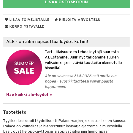
LISÄÄ OSTOSKORIIN
& Maustemyllyt
way / Outdoor
LISÄÄ TOIVELISTALLE
KIRJOITA ARVOSTELU
KERRO YSTÄVÄLLE
slaatikot
utarvikkeet
lot
uvadit & Kulhot
ALE - on aika napsauttaa löydöt kotiin!
moskannut
 & Siivous
Tartu tilaisuuteen tehdä löytöjä suuresta
ALEstamme. Juuri nyt tarjoamme suuren
mosmukit
& Leivontavuoat
valikoiman jännittäviä tuotteita alennetuilla
hinnoilla!
Ale on voimassa 31.8.2026 asti mutta ole
tyisveitset
& Baaritarvikkeet
nopea - suosikkituotteesi voivat päästä
loppumaan!
ttiöveitset
ktroniikka
Näe kaikki ale-löydöt »
rinta- & Vihannesveitset
one
kkuulaudat
Tuotetieto
uone
uoneen sisustus
Tyylikäs lasi sopii täydellisesti Palace-sarjan jalallisten lasien kanssa.
päveitset
one
oneen tarvikkeita
oneen koristelu
Palace on voimakas ja hienostunut lasisarja ajattomalla muotoilulla.
tsenteroittimet
Lasit ovat helppokäyttöisiä ja sopivat siksi niin hienompaan