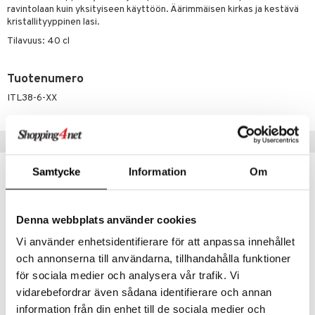
a
oneen tekstiilit
 huonekalut
& Saalit
ravintolaan kuin yksityiseen käyttöön. Äärimmäisen kirkas ja kestävä
tsisetit
kristallityyppinen lasi.
 lamput
tyynyt
Tilavuus: 40 cl
tsitarvikkeet
uoneen säilytys
t
it & Koukut
anasetit
uoneen tekstiilit
uotteet
risteet
Tuotenumero
ITL38-6-XX
anat & Tyynyliinat
ttöön
lytys
elu
 tekstiilit
nyt & Peitot
kut
mot & Veistokset
s
iköt & Lyhdyt
tyynyt
 Grillaustarvikkeet
Suositut tuotteet
nsäilytys & Korit
lot
huonekalut
oneen tekstiilit
 & hyönteissuoja
iköt & Lyhdyt
spalvelu
Samtycke
Information
Om
jat
s & Hyllyt
timet
lot
ksiä & vastauksia
al Art
karit & Koukut
ynttilät
n ruokinta
mput
tuotetta
Denna webbplats använder cookies
ukut
lyt
tolamput
oneen tekstiilit
aistus
 verkkokaupasta
Vi använder enhetsidentifierare för att anpassa innehållet
näkoristeet
nsäilytys & Korit
tälamput
anasetit
avälineet
ustarvikkeet
och annonserna till användarna, tillhandahålla funktioner
sit
anat & Tyynyliinat
 Peitteet
för sociala medier och analysera vår trafik. Vi
vidarebefordrar även sådana identifierare och annan
nyt & Peitot
Saatavana useana vaihtoehtona
Saatavana useana vaihtoehtona
maelämä
information från din enhet till de sociala medier och