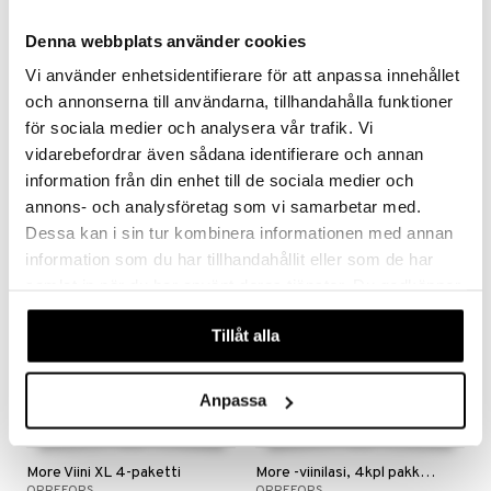
aistus
Denna webbplats använder cookies
Vi använder enhetsidentifierare för att anpassa innehållet
och annonserna till användarna, tillhandahålla funktioner
Metropol Tumbler 23cl
More -samppanjalasi, 4kpl pakkaus
ORREFORS
ORREFORS
för sociala medier och analysera vår trafik. Vi
vidarebefordrar även sådana identifierare och annan
43,99
43,99
€
€
information från din enhet till de sociala medier och
annons- och analysföretag som vi samarbetar med.
Dessa kan i sin tur kombinera informationen med annan
-14%
information som du har tillhandahållit eller som de har
samlat in när du har använt deras tjänster. Du godkänner
våra cookies vid fortsatt användande av vår webbplats.
Tillåt alla
Anpassa
More Viini XL 4-paketti
More -viinilasi, 4kpl pakkaus