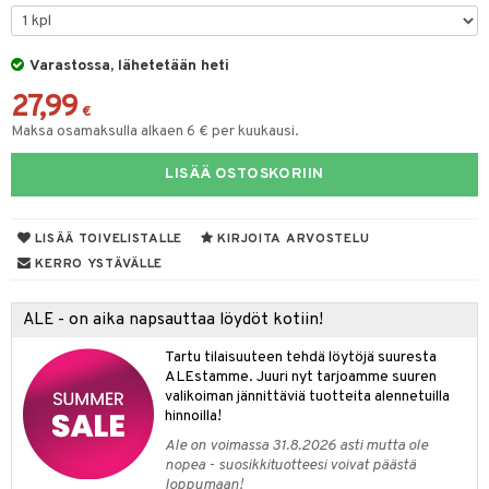
& Maustemyllyt
Varastossa, lähetetään heti
way / Outdoor
27,99
slaatikot
utarvikkeet
€
Maksa osamaksulla alkaen 6 € per kuukausi.
lot
uvadit & Kulhot
LISÄÄ OSTOSKORIIN
moskannut
 & Siivous
mosmukit
& Leivontavuoat
LISÄÄ TOIVELISTALLE
KIRJOITA ARVOSTELU
KERRO YSTÄVÄLLE
tyisveitset
& Baaritarvikkeet
ALE - on aika napsauttaa löydöt kotiin!
ttiöveitset
ktroniikka
Tartu tilaisuuteen tehdä löytöjä suuresta
rinta- & Vihannesveitset
one
ALEstamme. Juuri nyt tarjoamme suuren
valikoiman jännittäviä tuotteita alennetuilla
kkuulaudat
uone
uoneen sisustus
hinnoilla!
Ale on voimassa 31.8.2026 asti mutta ole
päveitset
one
oneen tarvikkeita
oneen koristelu
nopea - suosikkituotteesi voivat päästä
tsenteroittimet
loppumaan!