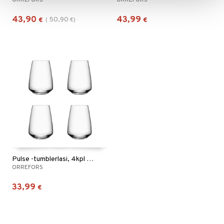
ORREFORS
ORREFORS
43,90
43,99
50,90
€
(
€
)
€
Pulse -tumblerlasi, 4kpl pakkaus
ORREFORS
33,99
€