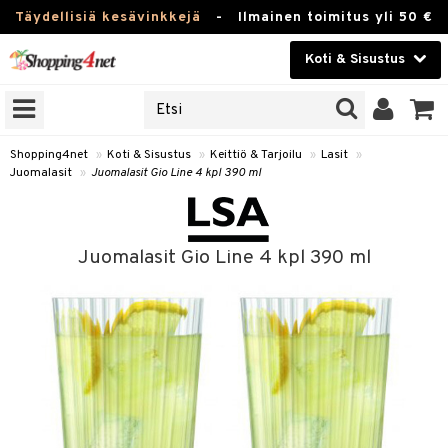
Täydellisiä kesävinkkejä
-
Ilmainen toimitus yli 50 €
Koti & Sisustus
ERKKEJÄ
Kauneudenhoito
JAT
UOTTEITA
Piilolinssit
Shopping4net
»
Koti & Sisustus
»
Keittiö & Tarjoilu
»
Lasit
»
Juomalasit
»
Juomalasit Gio Line 4 kpl 390 ml
Luontaistuotteet
 Tarjoilu
Apteekki
et
Juomalasit Gio Line 4 kpl 390 ml
 & Karahvit
Fitness
säilytys
Koti & Sisustus
ekstiilit
Lelut, Lapsi & Vauva
välineet
Tuotemerkkejä
oneet
Kampanjat
vi, Tee & Espresso
 Mukit