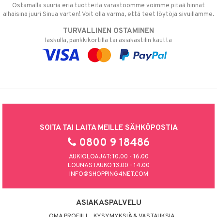
Ostamalla suuria eriä tuotteita varastoomme voimme pitää hinnat
alhaisina juuri Sinua varten! Voit olla varma, että teet löytöjä sivuillamme.
TURVALLINEN OSTAMINEN
laskulla, pankkikortilla tai asiakastilin kautta
SOITA TAI LAITA MEILLE SÄHKÖPOSTIA
0800 9 18486
AUKIOLOAJAT: 10.00 - 16.00
LOUNASTAUKO 13.00 - 14.00
INFO@SHOPPING4NET.COM
ASIAKASPALVELU
OMA PROFIILI
KYSYMYKSIÄ & VASTAUKSIA