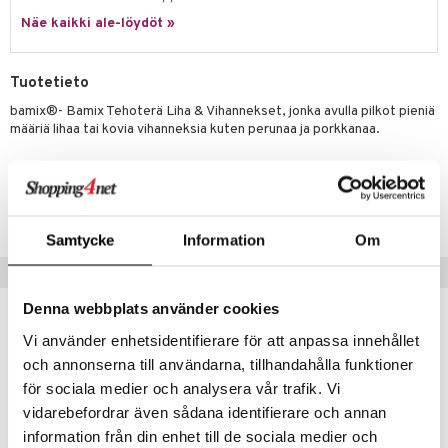
uoneen säilytys
t
it & Koukut
Näe kaikki ale-löydöt »
anasetit
uoneen tekstiilit
uotteet
risteet
anat & Tyynyliinat
ttöön
lytys
elu
 tekstiilit
Tuotetieto
nyt & Peitot
kut
mot & Veistokset
s
iköt & Lyhdyt
tyynyt
 Grillaustarvikkeet
bamix®- Bamix Tehoterä Liha & Vihannekset, jonka avulla pilkot pieniä
määriä lihaa tai kovia vihanneksia kuten perunaa ja porkkanaa.
nsäilytys & Korit
lot
huonekalut
oneen tekstiilit
 & hyönteissuoja
iköt & Lyhdyt
spalvelu
jat
s & Hyllyt
timet
lot
Tuotenumero
ksiä & vastauksia
al Art
ITK62-1-XX
karit & Koukut
ynttilät
n ruokinta
mput
tuotetta
Samtycke
Information
Om
ukut
lyt
tolamput
oneen tekstiilit
aistus
 verkkokaupasta
Suositut tuotteet
näkoristeet
nsäilytys & Korit
tälamput
anasetit
avälineet
ustarvikkeet
Denna webbplats använder cookies
sit
anat & Tyynyliinat
 Peitteet
Vi använder enhetsidentifierare för att anpassa innehållet
nyt & Peitot
maelämä
och annonserna till användarna, tillhandahålla funktioner
för sociala medier och analysera vår trafik. Vi
aistus
vidarebefordrar även sådana identifierare och annan
information från din enhet till de sociala medier och