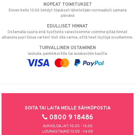
NOPEAT TOIMITUKSET
Ennen kello 13.00 tehdyt tilaukset lähetetään normaalisti samana
päivänä
EDULLISET HINNAT
Ostamalla suuria eriä tuotteita varastoomme voimme pitää hinnat
alhaisina juuri Sinua varten! Voit olla varma, että teet löytöjä sivuillamme.
TURVALLINEN OSTAMINEN
laskulla, pankkikortilla tai asiakastilin kautta
SOITA TAI LAITA MEILLE SÄHKÖPOSTIA
0800 9 18486
AUKIOLOAJAT: 10.00 - 16.00
LOUNASTAUKO 13.00 - 14.00