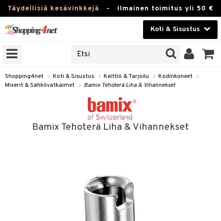
Täydellisiä kesävinkkejä
-
Ilmainen toimitus yli 50 €
Koti & Sisustus
ERKKEJÄ
Kauneudenhoito
JAT
UOTTEITA
Piilolinssit
Shopping4net
»
Koti & Sisustus
»
Keittiö & Tarjoilu
»
Kodinkoneet
»
Mixerit & Sähkövatkaimet
»
Bamix Tehoterä Liha & Vihannekset
Luontaistuotteet
 Tarjoilu
Apteekki
et
Bamix Tehoterä Liha & Vihannekset
 & Karahvit
Fitness
säilytys
Koti & Sisustus
ekstiilit
Lelut, Lapsi & Vauva
välineet
Tuotemerkkejä
oneet
Kampanjat
vi, Tee & Espresso