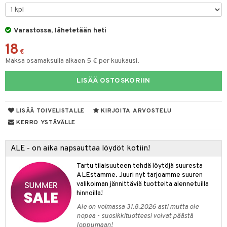
slaatikot
utarvikkeet
Varastossa, lähetetään heti
lot
uvadit & Kulhot
18
moskannut
 & Siivous
€
Maksa osamaksulla alkaen 5 € per kuukausi.
mosmukit
& Leivontavuoat
LISÄÄ OSTOSKORIIN
tyisveitset
& Baaritarvikkeet
LISÄÄ TOIVELISTALLE
KIRJOITA ARVOSTELU
ttiöveitset
ktroniikka
KERRO YSTÄVÄLLE
rinta- & Vihannesveitset
one
ALE - on aika napsauttaa löydöt kotiin!
kkuulaudat
uone
uoneen sisustus
Tartu tilaisuuteen tehdä löytöjä suuresta
päveitset
ALEstamme. Juuri nyt tarjoamme suuren
one
oneen tarvikkeita
oneen koristelu
valikoiman jännittäviä tuotteita alennetuilla
tsenteroittimet
a
oneen tekstiilit
 huonekalut
& Saalit
hinnoilla!
Ale on voimassa 31.8.2026 asti mutta ole
tsisetit
 lamput
tyynyt
nopea - suosikkituotteesi voivat päästä
tsitarvikkeet
loppumaan!