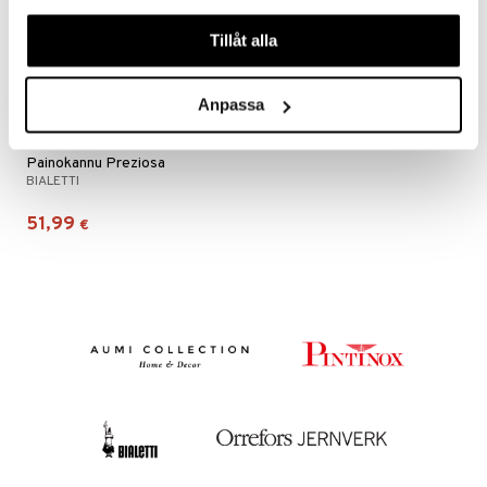
våra cookies vid fortsatt användande av vår webbplats.
Tillåt alla
Anpassa
Painokannu Preziosa
BIALETTI
51,99
€