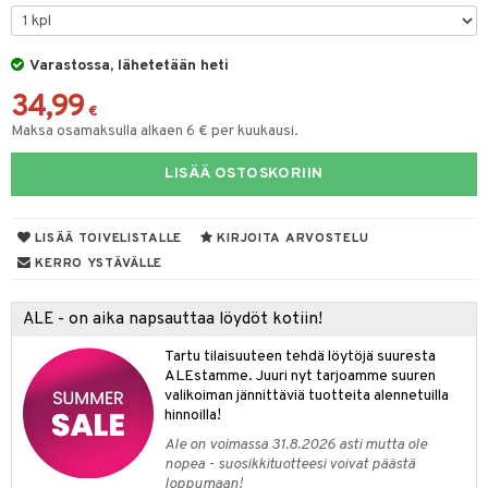
slaatikot
utarvikkeet
Varastossa, lähetetään heti
lot
uvadit & Kulhot
34,99
moskannut
 & Siivous
€
Maksa osamaksulla alkaen 6 € per kuukausi.
mosmukit
& Leivontavuoat
LISÄÄ OSTOSKORIIN
tyisveitset
& Baaritarvikkeet
LISÄÄ TOIVELISTALLE
KIRJOITA ARVOSTELU
ttiöveitset
ktroniikka
KERRO YSTÄVÄLLE
rinta- & Vihannesveitset
one
ALE - on aika napsauttaa löydöt kotiin!
kkuulaudat
uone
uoneen sisustus
Tartu tilaisuuteen tehdä löytöjä suuresta
päveitset
ALEstamme. Juuri nyt tarjoamme suuren
one
oneen tarvikkeita
oneen koristelu
valikoiman jännittäviä tuotteita alennetuilla
tsenteroittimet
a
oneen tekstiilit
 huonekalut
& Saalit
hinnoilla!
Ale on voimassa 31.8.2026 asti mutta ole
tsisetit
 lamput
tyynyt
nopea - suosikkituotteesi voivat päästä
tsitarvikkeet
loppumaan!