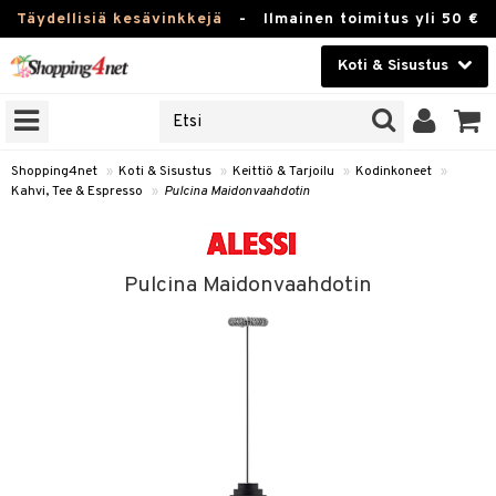
Täydellisiä kesävinkkejä
-
Ilmainen toimitus yli 50 €
Koti & Sisustus
ERKKEJÄ
Kauneudenhoito
JAT
UOTTEITA
Piilolinssit
Shopping4net
»
Koti & Sisustus
»
Keittiö & Tarjoilu
»
Kodinkoneet
»
Kahvi, Tee & Espresso
»
Pulcina Maidonvaahdotin
Luontaistuotteet
 Tarjoilu
Apteekki
et
Pulcina Maidonvaahdotin
 & Karahvit
Fitness
säilytys
Koti & Sisustus
ekstiilit
Lelut, Lapsi & Vauva
välineet
Tuotemerkkejä
oneet
Kampanjat
vi, Tee & Espresso