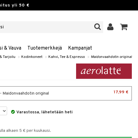
itus yli 50 €
si & Vauva
Tuotemerkkejä
Kampanjat
& Tarjoilu
»
Kodinkoneet
»
Kahvi, Tee & Espresso
»
Maidonvaahdotin original
17,99 €
- Maidonvaahdotin original
Varastossa, lähetetään heti
la alkaen 5 € per kuukausi.