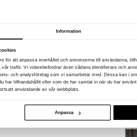
a löydöt kotiin!
isuuteen tehdä löytöjä suuresta ALEstamme. Juuri
mme suuren valikoiman jännittäviä tuotteita
a hinnoilla!
Information
massa 31.8.2026 asti mutta ole nopea -
otteesi voivat päästä loppumaan!
i ale-löydöt »
cookies
e för att anpassa innehållet och annonserna till användarna, tillh
vår trafik. Vi vidarebefordrar även sådana identifierare och anna
Eva Solo Teenk
aito metallipinta ja vankka rakenne.
nnons- och analysföretag som vi samarbetar med. Dessa kan i sin
varsi ja kulutusta kestävä moottori. Vispilän pää on
EVA SOLO
har tillhandahållit eller som de har samlat in när du har använt
se sopii sekä eläin- että kasvipohjaisen maidon
85,67
ortsatt användande av vår webbplats.
n luo runsasta ja kermaista vaahdotettua maitoa
€
Anpassa