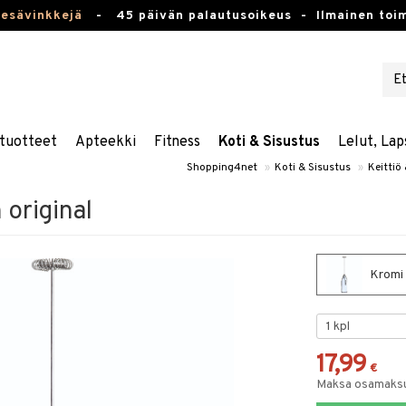
kesävinkkejä
-
45 päivän palautusoikeus -
Ilmainen toim
tuotteet
Apteekki
Fitness
Koti & Sisustus
Lelut, Lap
Shopping4net
»
Koti & Sisustus
»
Keittiö 
original
Kromi 
17,99
€
Maksa osamaksul