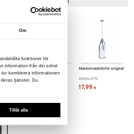
Suositut tuotteet
Om
andahålla funktioner för
n information från din enhet
eitin
Keitin VENUS
Maidonvaahdotin original
 tur kombinera informationen
BIALETTI
AEROLATTE
 deras tjänster. Du
56,90
17,99
€
€
Tillåt alla