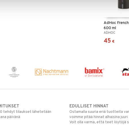
AdHoc French
600 ml
ADHOC
45
€
MITUKSET
EDULLISET HINNAT
00 tehdyt tilaukset lähetetään
Ostamalla suuria eriä tuotteita 
mana päivänä
voimme pitää hinnat alhaisina juuri
Voit olla varma, että teet löytöjä 