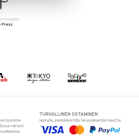
-Press
TURVALLINEN OSTAMINEN
varastoomme
laskulla, pankkikortilla tai asiakastilin kautta
 Sinua varten!
sivuillamme.