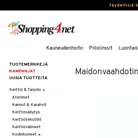
Täydellisiä 
Kauneudenhoito
Piilolinssit
Luontais
TUOTEMERKKEJÄ
Maidonvaahdotin 
KAMPANJAT
UUSIA TUOTTEITA
Keittiö & Tarjoilu
Aterimet
Kannut & Karahvit
Keittiösäilytys
Keittiötekstiilit
Keittiövälineet
Kodinkoneet