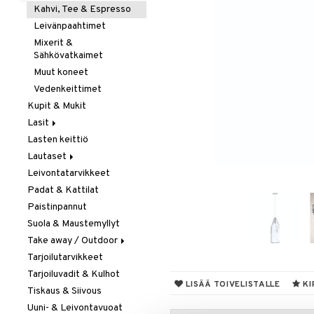
Kahvi, Tee & Espresso
Leivänpaahtimet
Mixerit &
Sähkövatkaimet
Muut koneet
Vedenkeittimet
Kupit & Mukit
Lasit
Lasten keittiö
Juoma- & Cocktailasit
Lautaset
Juomalasit
Leivontatarvikkeet
Olutlasit
Asetit
Padat & Kattilat
Shamppanjalasit
Ruokalautaset
Paistinpannut
Snapsi- & Aveclasit
Syvät lautaset
Suola & Maustemyllyt
Viinilasit
Take away / Outdoor
Whiskey- & Konjakkilasit
Tarjoilutarvikkeet
Eväslaatikot
Tarjoiluvadit & Kulhot
Pullot
LISÄÄ TOIVELISTALLE
KI
Tiskaus & Siivous
Termoskannut
Uuni- & Leivontavuoat
Termosmukit