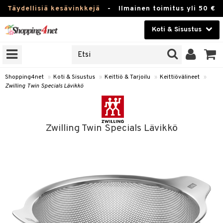
Täydellisiä kesävinkkejä
-
Ilmainen toimitus yli 50 €
Koti & Sisustus
ERKKEJÄ
Kauneudenhoito
JAT
UOTTEITA
Piilolinssit
Shopping4net
»
Koti & Sisustus
»
Keittiö & Tarjoilu
»
Keittiövälineet
»
Zwilling Twin Specials Lävikkö
Luontaistuotteet
 Tarjoilu
Apteekki
et
Zwilling Twin Specials Lävikkö
 & Karahvit
Fitness
säilytys
Koti & Sisustus
ekstiilit
Lelut, Lapsi & Vauva
övälineet
Tuotemerkkejä
oneet
Kampanjat
vi, Tee & Espresso
 Mukit