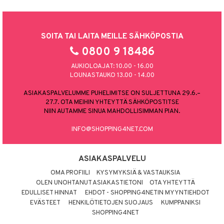
SOITA TAI LAITA MEILLE SÄHKÖPOSTIA
0800 9 18486
AUKIOLOAJAT: 10.00 - 16.00
LOUNASTAUKO 13.00 - 14.00
ASIAKASPALVELUMME PUHELIMITSE ON SULJETTUNA 29.6.–
27.7. OTA MEIHIN YHTEYTTÄ SÄHKÖPOSTITSE
NIIN AUTAMME SINUA MAHDOLLISIMMAN PIAN.
INFO@SHOPPING4NET.COM
ASIAKASPALVELU
OMA PROFIILI
KYSYMYKSIÄ & VASTAUKSIA
OLEN UNOHTANUT ASIAKASTIETONI
OTA YHTEYTTÄ
EDULLISET HINNAT
EHDOT - SHOPPING4NETIN MYYNTIEHDOT
EVÄSTEET
HENKILÖTIETOJEN SUOJAUS
KUMPPANIKSI
SHOPPING4NET