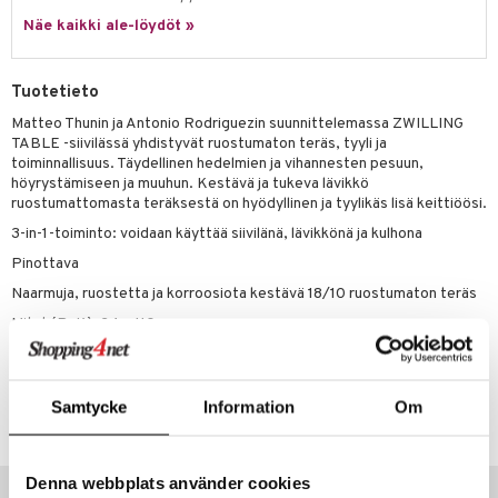
jat
s & Hyllyt
n ruokinta
lot
ksiä & vastauksia
Näe kaikki ale-löydöt »
al Art
karit & Koukut
ynttilät
mput
tuotetta
ukut
lyt
tolamput
oneen tekstiilit
avälineet
aistus
Tuotetieto
 verkkokaupasta
näkoristeet
nsäilytys & Korit
tälamput
anasetit
Matteo Thunin ja Antonio Rodriguezin suunnittelemassa ZWILLING
ustarvikkeet
TABLE -siivilässä yhdistyvät ruostumaton teräs, tyyli ja
sit
anat & Tyynyliinat
 Peitteet
maelämä
toiminnallisuus. Täydellinen hedelmien ja vihannesten pesuun,
höyrystämiseen ja muuhun. Kestävä ja tukeva lävikkö
nyt & Peitot
aistus
ruostumattomasta teräksestä on hyödyllinen ja tyylikäs lisä keittiöösi.
3-in-1-toiminto: voidaan käyttää siivilänä, lävikkönä ja kulhona
Pinottava
Naarmuja, ruostetta ja korroosiota kestävä 18/10 ruostumaton teräs
Mitat (PxK): 24 x 110 cm.
Tuotenumero
Samtycke
Information
Om
ITO81-24-XX
Suositut tuotteet
Denna webbplats använder cookies