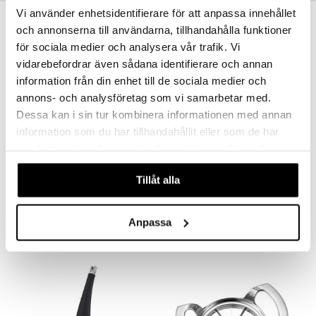
Vi använder enhetsidentifierare för att anpassa innehållet
-14%
och annonserna till användarna, tillhandahålla funktioner
för sociala medier och analysera vår trafik. Vi
vidarebefordrar även sådana identifierare och annan
information från din enhet till de sociala medier och
annons- och analysföretag som vi samarbetar med.
Dessa kan i sin tur kombinera informationen med annan
information som du har tillhandahållit eller som de har
Saatavana useana vaihtoehtona
samlat in när du har använt deras tjänster. Du godkänner
våra cookies vid fortsatt användande av vår webbplats.
Mila Mittakannu
Pihvipihdit
Tillåt alla
DORRE
EXXENT
3,85
9,99
4,50
alk.
€
(
€
)
€
Anpassa