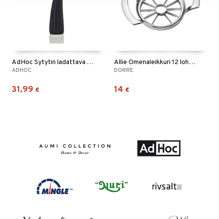
AdHoc Sytytin ladattava ARC
Allie Omenaleikkuri 12 lohkoa
ADHOC
DORRE
31,99
14
€
€