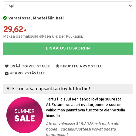
tyisveitset
& Baaritarvikkeet
Varastossa, lähetetään heti
ttiöveitset
ktroniikka
29,62
rinta- & Vihannesveitset
€
one
Maksa osamaksulla alkaen 6 € per kuukausi.
kkuulaudat
uone
uoneen sisustus
LISÄÄ OSTOSKORIIN
päveitset
one
oneen tarvikkeita
oneen koristelu
tsenteroittimet
a
oneen tekstiilit
 huonekalut
& Saalit
LISÄÄ TOIVELISTALLE
KIRJOITA ARVOSTELU
tsisetit
KERRO YSTÄVÄLLE
 lamput
tyynyt
tsitarvikkeet
uoneen säilytys
t
it & Koukut
ALE - on aika napsauttaa löydöt kotiin!
anasetit
uoneen tekstiilit
uotteet
risteet
Tartu tilaisuuteen tehdä löytöjä suuresta
ALEstamme. Juuri nyt tarjoamme suuren
anat & Tyynyliinat
ttöön
lytys
elu
 tekstiilit
valikoiman jännittäviä tuotteita alennetuilla
hinnoilla!
nyt & Peitot
kut
mot & Veistokset
s
iköt & Lyhdyt
tyynyt
 Grillaustarvikkeet
Ale on voimassa 31.8.2026 asti mutta ole
nsäilytys & Korit
lot
huonekalut
oneen tekstiilit
timet
iköt & Lyhdyt
nopea - suosikkituotteesi voivat päästä
spalvelu
loppumaan!