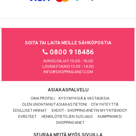
SOITA TAI LAITA MEILLE SÄHKÖPOSTIA
0800 9 18486
AUKIOLOAJAT: 10.00 - 16.00
LOUNASTAUKO 13.00 - 14.00
INFO@SHOPPING4NET.COM
ASIAKASPALVELU
OMA PROFIILI
KYSYMYKSIÄ & VASTAUKSIA
OLEN UNOHTANUT ASIAKASTIETONI
OTA YHTEYTTÄ
EDULLISET HINNAT
EHDOT - SHOPPING4NETIN MYYNTIEHDOT
EVÄSTEET
HENKILÖTIETOJEN SUOJAUS
KUMPPANIKSI
SHOPPING4NET
SEURAA MEITÄ MYÖS SIVUILLA