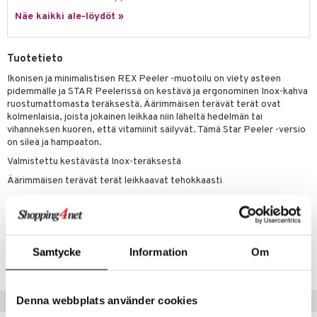
jat
s & Hyllyt
timet
lot
ksiä & vastauksia
Näe kaikki ale-löydöt »
al Art
karit & Koukut
ynttilät
n ruokinta
mput
tuotetta
ukut
lyt
tolamput
oneen tekstiilit
aistus
Tuotetieto
 verkkokaupasta
näkoristeet
nsäilytys & Korit
tälamput
anasetit
Ikonisen ja minimalistisen REX Peeler -muotoilu on viety asteen
avälineet
ustarvikkeet
pidemmälle ja STAR Peelerissä on kestävä ja ergonominen Inox-kahva
sit
anat & Tyynyliinat
 Peitteet
ruostumattomasta teräksestä. Äärimmäisen terävät terät ovat
kolmenlaisia, joista jokainen leikkaa niin läheltä hedelmän tai
nyt & Peitot
maelämä
vihanneksen kuoren, että vitamiinit säilyvät. Tämä Star Peeler -versio
on sileä ja hampaaton.
aistus
Valmistettu kestävästä Inox-teräksestä
Äärimmäisen terävät terät leikkaavat tehokkaasti
Leveys: 65 mm
Tuotenumero
Samtycke
Information
Om
ITL08-1-XX
Denna webbplats använder cookies
Suositut tuotteet