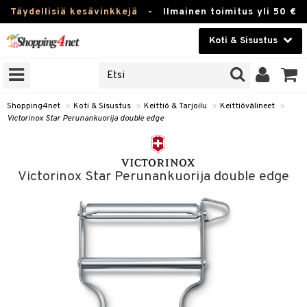
Täydellisiä kesävinkkejä
-
Ilmainen toimitus yli 50 €
Koti & Sisustus
ERKKEJÄ
Kauneudenhoito
JAT
UOTTEITA
Piilolinssit
Shopping4net
»
Koti & Sisustus
»
Keittiö & Tarjoilu
»
Keittiövälineet
»
Victorinox Star Perunankuorija double edge
Luontaistuotteet
 Tarjoilu
Apteekki
et
Victorinox Star Perunankuorija double edge
 & Karahvit
Fitness
säilytys
Koti & Sisustus
ekstiilit
Lelut, Lapsi & Vauva
övälineet
Tuotemerkkejä
oneet
Kampanjat
vi, Tee & Espresso
 Mukit