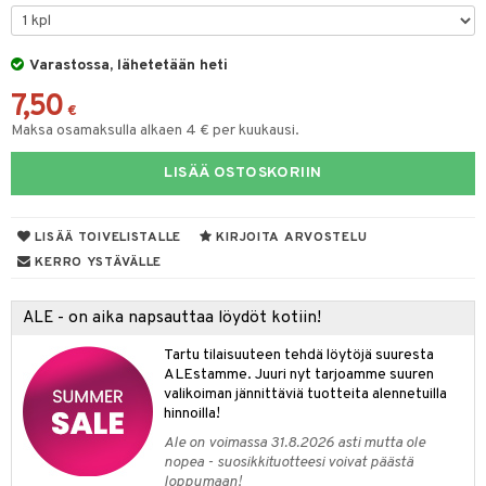
tyisveitset
& Baaritarvikkeet
Varastossa, lähetetään heti
ttiöveitset
ktroniikka
7,50
rinta- & Vihannesveitset
€
one
Maksa osamaksulla alkaen 4 € per kuukausi.
kkuulaudat
uone
uoneen sisustus
LISÄÄ OSTOSKORIIN
päveitset
one
oneen tarvikkeita
oneen koristelu
tsenteroittimet
a
oneen tekstiilit
 huonekalut
& Saalit
LISÄÄ TOIVELISTALLE
KIRJOITA ARVOSTELU
tsisetit
KERRO YSTÄVÄLLE
 lamput
tyynyt
tsitarvikkeet
uoneen säilytys
t
it & Koukut
ALE - on aika napsauttaa löydöt kotiin!
anasetit
uoneen tekstiilit
uotteet
risteet
Tartu tilaisuuteen tehdä löytöjä suuresta
ALEstamme. Juuri nyt tarjoamme suuren
anat & Tyynyliinat
ttöön
lytys
elu
 tekstiilit
valikoiman jännittäviä tuotteita alennetuilla
hinnoilla!
nyt & Peitot
kut
mot & Veistokset
s
iköt & Lyhdyt
tyynyt
 Grillaustarvikkeet
Ale on voimassa 31.8.2026 asti mutta ole
nsäilytys & Korit
lot
huonekalut
oneen tekstiilit
 & hyönteissuoja
iköt & Lyhdyt
nopea - suosikkituotteesi voivat päästä
spalvelu
loppumaan!