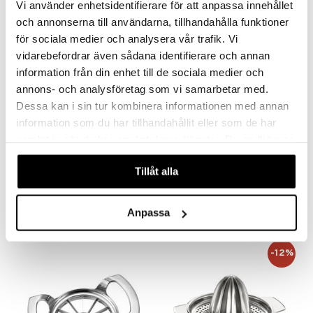
Vi använder enhetsidentifierare för att anpassa innehållet
-14%
och annonserna till användarna, tillhandahålla funktioner
för sociala medier och analysera vår trafik. Vi
vidarebefordrar även sådana identifierare och annan
information från din enhet till de sociala medier och
annons- och analysföretag som vi samarbetar med.
Dessa kan i sin tur kombinera informationen med annan
information som du har tillhandahållit eller som de har
Saatavana useana vaihtoehtona
samlat in när du har använt deras tjänster. Du godkänner
våra cookies vid fortsatt användande av vår webbplats.
Mila Mittakannu
AdHoc Sytytin ladattava ARC
Tillåt alla
DORRE
ADHOC
3,85
31,99
4,50
alk.
€
(
€
)
€
Anpassa
-12%