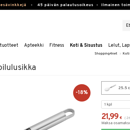
kesävinkkejä
-
45 päivän palautusoikeus -
Ilmainen toim
tuotteet
Apteekki
Fitness
Koti & Sisustus
Lelut, Lap
Shopping4net
»
Koti
oilulusikka
25.5 cm
-18%
21,99
€
(
2
Maksa osamaksul