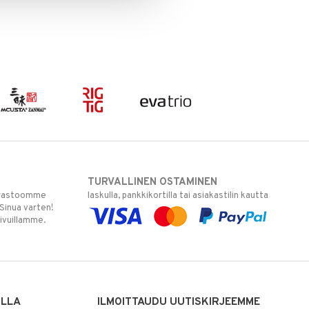
TURVALLINEN OSTAMINEN
varastoomme
laskulla, pankkikortilla tai asiakastilin kautta
 Sinua varten!
sivuillamme.
ILLA
ILMOITTAUDU UUTISKIRJEEMME