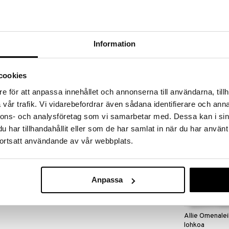
massa 31.8.2026 asti mutta ole nopea -
otteesi voivat päästä loppumaan!
i ale-löydöt »
Saatavana
Information
vaihtoe
Mila Mittakan
muotoilleet tunnetut suunnittelijat Matteo Thun ja
cookies
ttäneet siinä samanaikaisesti sekä ajatonta että
DORRE
ng Pro Tarjoilulusikan lusikkaosa on ruostumatonta
e för att anpassa innehållet och annonserna till användarna, tillh
3,85
täin tukeva ja konepestävä. Zwilling Pro
alk.
€
vår trafik. Vi vidarebefordrar även sådana identifierare och anna
rsi on täydellisen hyvä esimerkiksi riisin tai
nnons- och analysföretag som vi samarbetar med. Dessa kan i sin
har tillhandahållit eller som de har samlat in när du har använt
n teräs
ortsatt användande av vår webbplats.
ettu
Anpassa
Allie Omenalei
lohkoa