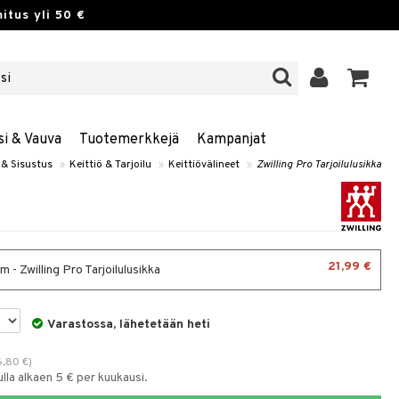
itus yli 50 €
si & Vauva
Tuotemerkkejä
Kampanjat
 & Sisustus
»
Keittiö & Tarjoilu
»
Keittiövälineet
»
Zwilling Pro Tarjoilulusikka
21,99 €
 - Zwilling Pro Tarjoilulusikka
Varastossa, lähetetään heti
6,80
€
)
la alkaen 5 € per kuukausi.