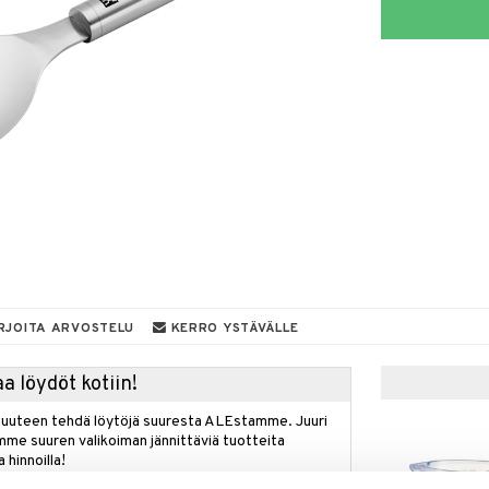
RJOITA ARVOSTELU
KERRO YSTÄVÄLLE
a löydöt kotiin!
isuuteen tehdä löytöjä suuresta ALEstamme. Juuri
mme suuren valikoiman jännittäviä tuotteita
a hinnoilla!