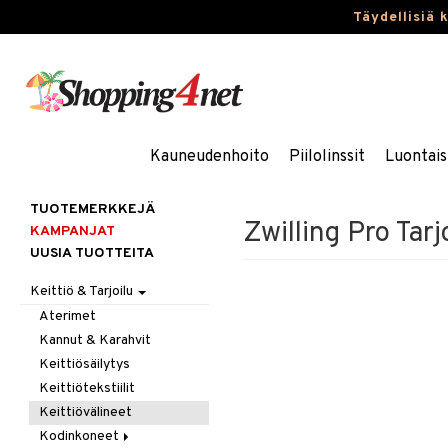
Täydellisiä 
Kauneudenhoito
Piilolinssit
Luontais
TUOTEMERKKEJÄ
Zwilling Pro Tarj
KAMPANJAT
UUSIA TUOTTEITA
Keittiö & Tarjoilu
Aterimet
Kannut & Karahvit
Keittiösäilytys
Keittiötekstiilit
Keittiövälineet
Kodinkoneet