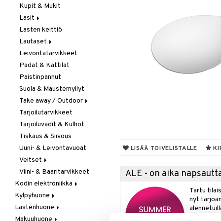
Kupit & Mukit
Kahvi, Tee & Espresso
Lasit
Leivänpaahtimet
Lasten keittiö
Mixerit &
Juoma- & Cocktailasit
Sähkövatkaimet
Lautaset
Juomalasit
Muut koneet
Leivontatarvikkeet
Olutlasit
Asetit
Vedenkeittimet
Padat & Kattilat
Shamppanjalasit
Ruokalautaset
Paistinpannut
Snapsi- & Aveclasit
Syvät lautaset
Suola & Maustemyllyt
Viinilasit
Take away / Outdoor
Whiskey- & Konjakkilasit
Tarjoilutarvikkeet
Eväslaatikot
Tarjoiluvadit & Kulhot
Pullot
Tiskaus & Siivous
Termoskannut
Uuni- & Leivontavuoat
Termosmukit
LISÄÄ TOIVELISTALLE
KI
Veitset
Viini- & Baaritarvikkeet
Erityisveitset
ALE - on aika napsautta
Kodin elektroniikka
Keittiöveitset
Tartu tila
Kylpyhuone
Ääni
Kuorinta- &
nyt tarjoa
Vihannesveitset
Lastenhuone
Kylpyhuoneen sisustus
alennetuill
Leikkuulaudat
Makuuhuone
Kylpyhuoneen tarvikkeita
Kylpyhuoneen koristelu