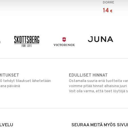
DORRE
14
€
MITUKSET
EDULLISET HINNAT
00 tehdyt tilaukset lähetetään
Ostamalla suuria eriä tuotteita 
mana päivänä
voimme pitää hinnat alhaisina juuri
Voit olla varma, että teet löytöjä 
LVELU
SEURAA MEITÄ MYÖS SIVU