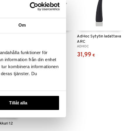
 useana
Om
htona
nu
Pihvipihdit
AdHoc Sytytin ladattava
ARC
EXXENT
ADHOC
andahålla funktioner för
9,99
31,99
(
4,50
€
)
€
€
n information från din enhet
 tur kombinera informationen
 deras tjänster. Du
Tillåt alla
kkuri 12