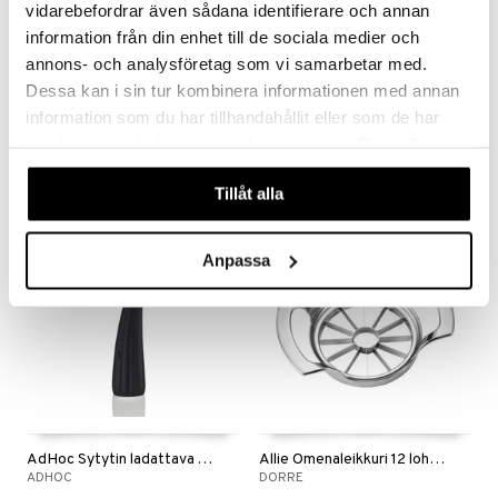
vidarebefordrar även sådana identifierare och annan
information från din enhet till de sociala medier och
Saatavana useana vaihtoehtona
annons- och analysföretag som vi samarbetar med.
Mila Mittakannu
Pihvipihdit
Dessa kan i sin tur kombinera informationen med annan
DORRE
EXXENT
information som du har tillhandahållit eller som de har
samlat in när du har använt deras tjänster. Du godkänner
3,85
9,99
4,50
alk.
€
(
€
)
€
våra cookies vid fortsatt användande av vår webbplats.
Tillåt alla
Anpassa
AdHoc Sytytin ladattava ARC
Allie Omenaleikkuri 12 lohkoa
ADHOC
DORRE