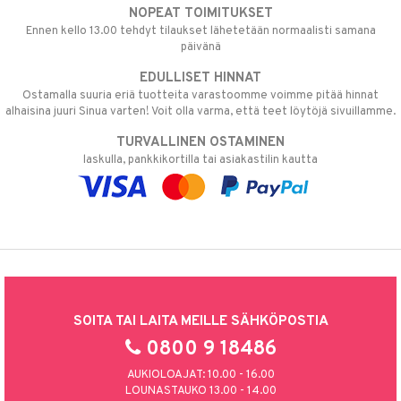
NOPEAT TOIMITUKSET
Ennen kello 13.00 tehdyt tilaukset lähetetään normaalisti samana
päivänä
EDULLISET HINNAT
Ostamalla suuria eriä tuotteita varastoomme voimme pitää hinnat
alhaisina juuri Sinua varten! Voit olla varma, että teet löytöjä sivuillamme.
TURVALLINEN OSTAMINEN
laskulla, pankkikortilla tai asiakastilin kautta
SOITA TAI LAITA MEILLE SÄHKÖPOSTIA
0800 9 18486
AUKIOLOAJAT: 10.00 - 16.00
LOUNASTAUKO 13.00 - 14.00