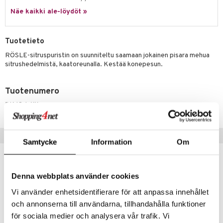
jat
s & Hyllyt
n ruokinta
lot
ksiä & vastauksia
Näe kaikki ale-löydöt »
al Art
karit & Koukut
ynttilät
mput
tuotetta
ukut
lyt
tolamput
oneen tekstiilit
avälineet
aistus
Tuotetieto
 verkkokaupasta
näkoristeet
nsäilytys & Korit
tälamput
anasetit
RÖSLE-sitruspuristin on suunniteltu saamaan jokainen pisara mehua
ustarvikkeet
sitrushedelmistä, kaatoreunalla. Kestää konepesun.
sit
anat & Tyynyliinat
 Peitteet
maelämä
nyt & Peitot
Tuotenumero
aistus
IUA18-1-XX
Suositut tuotteet
Samtycke
Information
Om
-14%
Denna webbplats använder cookies
Vi använder enhetsidentifierare för att anpassa innehållet
och annonserna till användarna, tillhandahålla funktioner
för sociala medier och analysera vår trafik. Vi