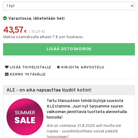
tyisveitset
& Baaritarvikkeet
Varastossa, lähetetään heti
ttiöveitset
ktroniikka
43,57
rinta- & Vihannesveitset
€
(
51,26
€
)
one
Maksa osamaksulla alkaen 7 € per kuukausi.
kkuulaudat
uone
uoneen sisustus
LISÄÄ OSTOSKORIIN
päveitset
one
oneen tarvikkeita
oneen koristelu
tsenteroittimet
a
oneen tekstiilit
 huonekalut
& Saalit
LISÄÄ TOIVELISTALLE
KIRJOITA ARVOSTELU
tsisetit
KERRO YSTÄVÄLLE
 lamput
tyynyt
tsitarvikkeet
uoneen säilytys
t
it & Koukut
ALE - on aika napsauttaa löydöt kotiin!
anasetit
uoneen tekstiilit
uotteet
risteet
Tartu tilaisuuteen tehdä löytöjä suuresta
ALEstamme. Juuri nyt tarjoamme suuren
anat & Tyynyliinat
ttöön
lytys
elu
 tekstiilit
valikoiman jännittäviä tuotteita alennetuilla
hinnoilla!
nyt & Peitot
kut
mot & Veistokset
s
iköt & Lyhdyt
tyynyt
 Grillaustarvikkeet
Ale on voimassa 31.8.2026 asti mutta ole
nsäilytys & Korit
lot
huonekalut
oneen tekstiilit
timet
iköt & Lyhdyt
nopea - suosikkituotteesi voivat päästä
spalvelu
loppumaan!