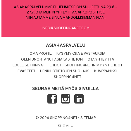
ASIAKASPALVELUMME PUHELIMITSE ON SULJETTUNA 29.6.–
27.7. OTA MEIHIN YHTEYTTÄ SÄHKÖPOSTITSE
NIIN AUTAMME SINUA MAHDOLLISIMMAN PIAN.
INFO@SHOPPING4NET.COM
ASIAKASPALVELU
OMA PROFIILI
KYSYMYKSIÄ & VASTAUKSIA
OLEN UNOHTANUT ASIAKASTIETONI
OTA YHTEYTTÄ
EDULLISET HINNAT
EHDOT - SHOPPING4NETIN MYYNTIEHDOT
EVÄSTEET
HENKILÖTIETOJEN SUOJAUS
KUMPPANIKSI
SHOPPING4NET
SEURAA MEITÄ MYÖS SIVUILLA
© 2026 SHOPPING4NET
•
SITEMAP
SUOMI