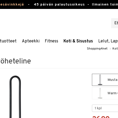
kesävinkkejä
-
45 päivän palautusoikeus -
Ilmainen toim
tuotteet
Apteekki
Fitness
Koti & Sisustus
Lelut, Lap
Shopping4net
»
Kot
yöheteline
Musta 
Warm G