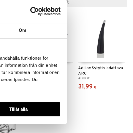
Suositut tuotteet
-14%
Om
 useana
andahålla funktioner för
htona
n information från din enhet
nu
Pihvipihdit
AdHoc Sytytin ladattava
 tur kombinera informationen
ARC
EXXENT
ADHOC
 deras tjänster. Du
9,99
31,99
(
4,50
€
)
€
€
Tillåt alla