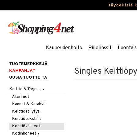
Täydellisiä 
Kauneudenhoito
Piilolinssit
Luontais
TUOTEMERKKEJÄ
Singles Keittiöp
KAMPANJAT
UUSIA TUOTTEITA
Keittiö & Tarjoilu
Aterimet
Kannut & Karahvit
Keittiösäilytys
Keittiötekstiilit
Keittiövälineet
Kodinkoneet