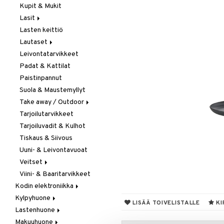
Kupit & Mukit
Kahvi, Tee & Espresso
Lasit
Leivänpaahtimet
Lasten keittiö
Mixerit &
Juoma- & Cocktailasit
Sähkövatkaimet
Lautaset
Juomalasit
Muut koneet
Leivontatarvikkeet
Olutlasit
Asetit
Vedenkeittimet
Padat & Kattilat
Shamppanjalasit
Ruokalautaset
Paistinpannut
Snapsi- & Aveclasit
Syvät lautaset
Suola & Maustemyllyt
Viinilasit
Take away / Outdoor
Whiskey- & Konjakkilasit
Tarjoilutarvikkeet
Eväslaatikot
Tarjoiluvadit & Kulhot
Pullot
Tiskaus & Siivous
Termoskannut
Uuni- & Leivontavuoat
Termosmukit
Veitset
Viini- & Baaritarvikkeet
Erityisveitset
Kodin elektroniikka
Keittiöveitset
Kylpyhuone
Ääni
Kuorinta- &
LISÄÄ TOIVELISTALLE
KI
Vihannesveitset
Lastenhuone
Kylpyhuoneen sisustus
Leikkuulaudat
Makuuhuone
Kylpyhuoneen tarvikkeita
Kylpyhuoneen koristelu