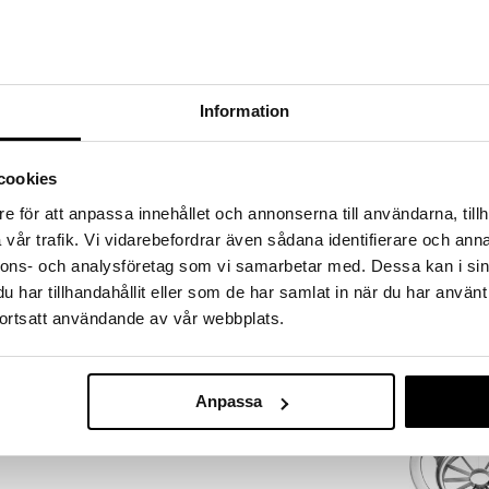
a löydöt kotiin!
isuuteen tehdä löytöjä suuresta ALEstamme. Juuri
mme suuren valikoiman jännittäviä tuotteita
a hinnoilla!
Information
massa 31.8.2026 asti mutta ole nopea -
otteesi voivat päästä loppumaan!
i ale-löydöt »
cookies
Saatavana
e för att anpassa innehållet och annonserna till användarna, tillh
vaihtoe
vår trafik. Vi vidarebefordrar även sådana identifierare och anna
Mila Mittakan
 sen täytyy aina olla käden ulottuvilla ja siitä pitää
nnons- och analysföretag som vi samarbetar med. Dessa kan i sin
Ja sen ei pitäisi mieluiten sotkeutua rullaan omalla
DORRE
har tillhandahållit eller som de har samlat in när du har använt
yyherullapidikkeessä on pieni ylimääräinen reuna,
3,85
ortsatt användande av vår webbplats.
alk.
€
in pehmeästi pyöristetty pelti on, yhtä
Se auttaa pitämään keittiöpyyherullan järjestyksessä –
dällä.
Anpassa