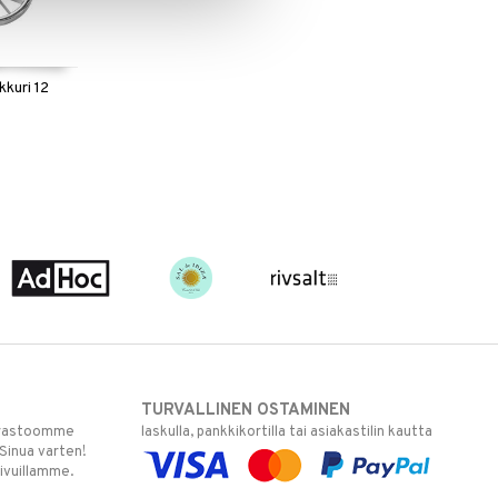
kkuri 12
TURVALLINEN OSTAMINEN
varastoomme
laskulla, pankkikortilla tai asiakastilin kautta
 Sinua varten!
sivuillamme.