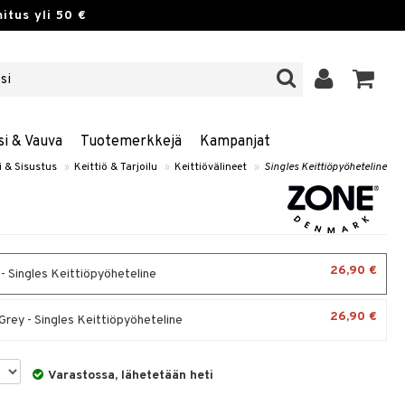
itus yli 50 €
si & Vauva
Tuotemerkkejä
Kampanjat
i & Sisustus
»
Keittiö & Tarjoilu
»
Keittiövälineet
»
Singles Keittiöpyöheteline
26,90 €
- Singles Keittiöpyöheteline
26,90 €
rey - Singles Keittiöpyöheteline
Varastossa, lähetetään heti