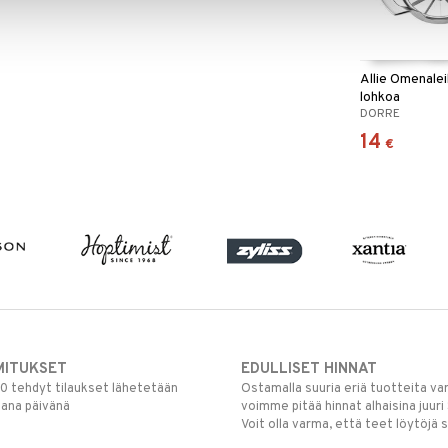
Allie Omenalei
lohkoa
DORRE
14
€
MITUKSET
EDULLISET HINNAT
00 tehdyt tilaukset lähetetään
Ostamalla suuria eriä tuotteita 
mana päivänä
voimme pitää hinnat alhaisina juuri
Voit olla varma, että teet löytöjä 