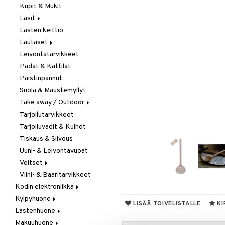
Kupit & Mukit
Kahvi, Tee & Espresso
Lasit
Leivänpaahtimet
Lasten keittiö
Mixerit &
Juoma- & Cocktailasit
Sähkövatkaimet
Lautaset
Juomalasit
Muut koneet
Leivontatarvikkeet
Olutlasit
Asetit
Vedenkeittimet
Padat & Kattilat
Shamppanjalasit
Ruokalautaset
Paistinpannut
Snapsi- & Aveclasit
Syvät lautaset
Suola & Maustemyllyt
Viinilasit
Take away / Outdoor
Whiskey- & Konjakkilasit
Tarjoilutarvikkeet
Eväslaatikot
Tarjoiluvadit & Kulhot
Pullot
Tiskaus & Siivous
Termoskannut
Uuni- & Leivontavuoat
Termosmukit
Veitset
Viini- & Baaritarvikkeet
Erityisveitset
Kodin elektroniikka
Keittiöveitset
Kylpyhuone
Ääni
Kuorinta- &
LISÄÄ TOIVELISTALLE
KI
Vihannesveitset
Lastenhuone
Kylpyhuoneen sisustus
Leikkuulaudat
Makuuhuone
Kylpyhuoneen tarvikkeita
Kylpyhuoneen koristelu