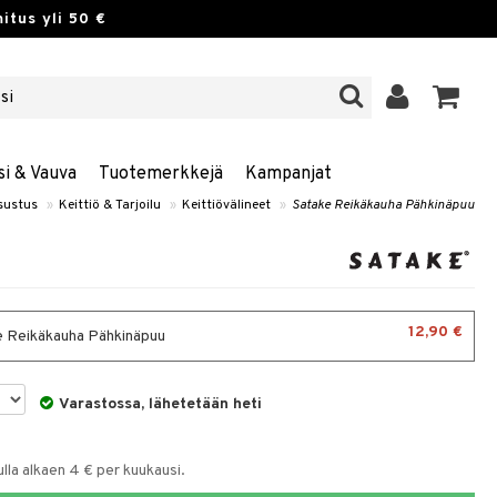
itus yli 50 €
si & Vauva
Tuotemerkkejä
Kampanjat
isustus
»
Keittiö & Tarjoilu
»
Keittiövälineet
»
Satake Reikäkauha Pähkinäpuu
12,90 €
 Reikäkauha Pähkinäpuu
Varastossa, lähetetään heti
la alkaen 4 € per kuukausi.