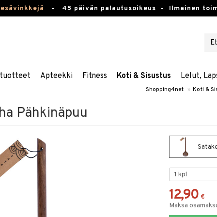
kesävinkkejä
-
45 päivän palautusoikeus -
Ilmainen toim
tuotteet
Apteekki
Fitness
Koti & Sisustus
Lelut, Lap
Shopping4net
»
Koti & S
uha Pähkinäpuu
Satake
12,90
€
Maksa osamaksul