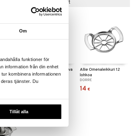
Suositut tuotteet
-14%
Om
 useana
andahålla funktioner för
htona
n information från din enhet
nu
AdHoc Sytytin ladattava
Allie Omenaleikkuri 12
 tur kombinera informationen
ARC
lohkoa
ADHOC
DORRE
 deras tjänster. Du
31,99
14
(
4,50
€
)
€
€
Tillåt alla
-12%