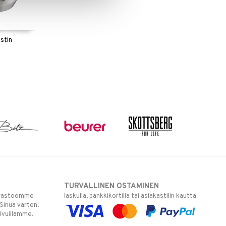
istin
TURVALLINEN OSTAMINEN
varastoomme
laskulla, pankkikortilla tai asiakastilin kautta
 Sinua varten!
sivuillamme.