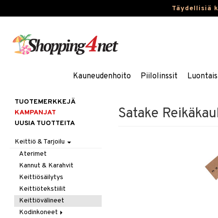
Täydellisiä 
Kauneudenhoito
Piilolinssit
Luontais
TUOTEMERKKEJÄ
Satake Reikäka
KAMPANJAT
UUSIA TUOTTEITA
Keittiö & Tarjoilu
Aterimet
Kannut & Karahvit
Keittiösäilytys
Keittiötekstiilit
Keittiövälineet
Kodinkoneet