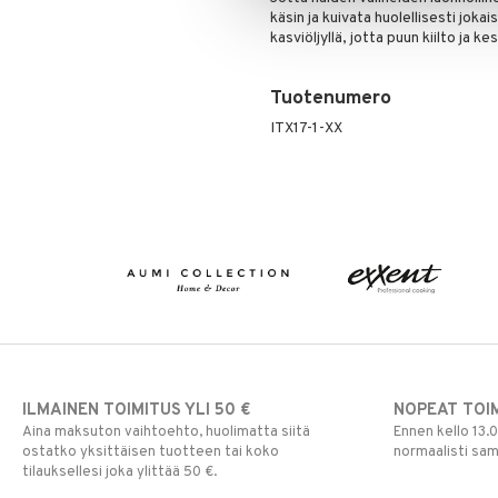
käsin ja kuivata huolellisesti joka
kasviöljyllä, jotta puun kiilto ja k
Tuotenumero
ITX17-1-XX
ILMAINEN TOIMITUS YLI 50 €
NOPEAT TOI
Aina maksuton vaihtoehto, huolimatta siitä
Ennen kello 13.
ostatko yksittäisen tuotteen tai koko
normaalisti sa
tilauksellesi joka ylittää 50 €.