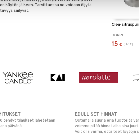
isen käytön jälkeen. Tarvittaessa ne voidaan öljytä
estävyys säilyvät.
Clea-sitruspur
DORRE
15
(
17
€
)
€
MITUKSET
EDULLISET HINNAT
00 tehdyt tilaukset lähetetään
Ostamalla suuria eriä tuotteita 
mana päivänä
voimme pitää hinnat alhaisina juuri
Voit olla varma, että teet löytöjä 