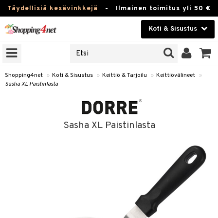
Täydellisiä kesävinkkejä
-
Ilmainen toimitus yli 50 €
Koti & Sisustus
ERKKEJÄ
Kauneudenhoito
JAT
UOTTEITA
Piilolinssit
Shopping4net
»
Koti & Sisustus
»
Keittiö & Tarjoilu
»
Keittiövälineet
»
Sasha XL Paistinlasta
Luontaistuotteet
 Tarjoilu
Apteekki
et
Sasha XL Paistinlasta
 & Karahvit
Fitness
säilytys
Koti & Sisustus
ekstiilit
Lelut, Lapsi & Vauva
övälineet
Tuotemerkkejä
oneet
Kampanjat
vi, Tee & Espresso
 Mukit