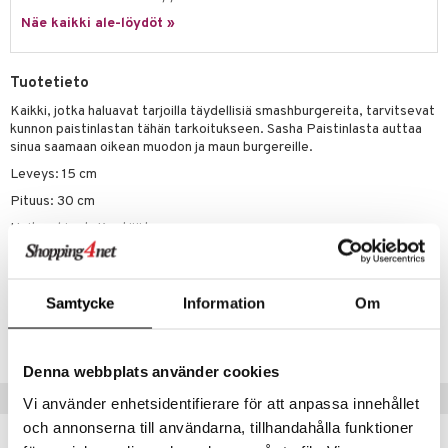
jat
s & Hyllyt
timet
lot
ksiä & vastauksia
Näe kaikki ale-löydöt »
al Art
karit & Koukut
ynttilät
n ruokinta
mput
tuotetta
ukut
lyt
tolamput
oneen tekstiilit
aistus
Tuotetieto
 verkkokaupasta
näkoristeet
nsäilytys & Korit
tälamput
anasetit
Kaikki, jotka haluavat tarjoilla täydellisiä smashburgereita, tarvitsevat
avälineet
ustarvikkeet
kunnon paistinlastan tähän tarkoitukseen. Sasha Paistinlasta auttaa
sit
anat & Tyynyliinat
 Peitteet
sinua saamaan oikean muodon ja maun burgereille.
Leveys: 15 cm
nyt & Peitot
maelämä
Pituus: 30 cm
aistus
Hoito-ohjeet: Kestää konepesun
Materiaali: Ruostumaton teräs 420 + Muovi (PP)
Samtycke
Information
Om
Tuotenumero
IUC19-1-XX
Denna webbplats använder cookies
Suositut tuotteet
Vi använder enhetsidentifierare för att anpassa innehållet
och annonserna till användarna, tillhandahålla funktioner