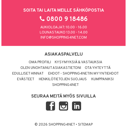
SOITA TAI LAITA MEILLE SÄHKÖPOSTIA
0800 9 18486
AUKIOLOAJAT: 10.00 - 16.00
LOUNASTAUKO 13.00 - 14.00
INFO@SHOPPING4NET.COM
ASIAKASPALVELU
OMA PROFIILI
KYSYMYKSIÄ & VASTAUKSIA
OLEN UNOHTANUT ASIAKASTIETONI
OTA YHTEYTTÄ
EDULLISET HINNAT
EHDOT - SHOPPING4NETIN MYYNTIEHDOT
EVÄSTEET
HENKILÖTIETOJEN SUOJAUS
KUMPPANIKSI
SHOPPING4NET
SEURAA MEITÄ MYÖS SIVUILLA
© 2026 SHOPPING4NET
•
SITEMAP