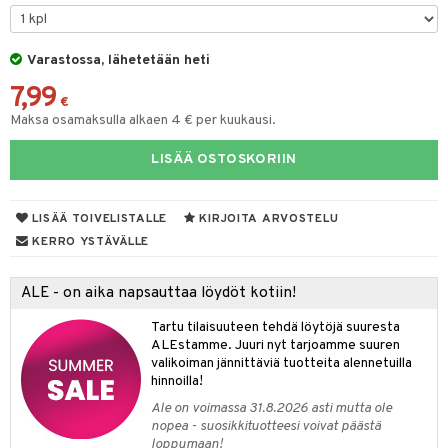
tyisveitset
& Baaritarvikkeet
Varastossa, lähetetään heti
ttiöveitset
ktroniikka
7,99
rinta- & Vihannesveitset
€
one
Maksa osamaksulla alkaen 4 € per kuukausi.
kkuulaudat
uone
uoneen sisustus
LISÄÄ OSTOSKORIIN
päveitset
one
oneen tarvikkeita
oneen koristelu
tsenteroittimet
a
oneen tekstiilit
 huonekalut
& Saalit
LISÄÄ TOIVELISTALLE
KIRJOITA ARVOSTELU
tsisetit
KERRO YSTÄVÄLLE
 lamput
tyynyt
tsitarvikkeet
uoneen säilytys
t
it & Koukut
ALE - on aika napsauttaa löydöt kotiin!
anasetit
uoneen tekstiilit
uotteet
risteet
Tartu tilaisuuteen tehdä löytöjä suuresta
ALEstamme. Juuri nyt tarjoamme suuren
anat & Tyynyliinat
ttöön
lytys
elu
 tekstiilit
valikoiman jännittäviä tuotteita alennetuilla
hinnoilla!
nyt & Peitot
kut
mot & Veistokset
s
iköt & Lyhdyt
tyynyt
 Grillaustarvikkeet
Ale on voimassa 31.8.2026 asti mutta ole
nsäilytys & Korit
lot
huonekalut
oneen tekstiilit
 & hyönteissuoja
iköt & Lyhdyt
nopea - suosikkituotteesi voivat päästä
spalvelu
loppumaan!