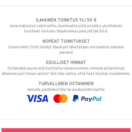
ILMAINEN TOIMITUS YLI 50 €
Aina maksuton vaihtoehto, huolimatta siitä ostatko yksittäisen
tuotteen tai koko tilauksellesi joka ylittää 50 €.
NOPEAT TOIMITUKSET
Ennen kello 13.00 tehdyt tilaukset lähetetään normaalisti samana
päivänä
EDULLISET HINNAT
Ostamalla suuria eriä tuotteita varastoomme voimme pitää hinnat
alhaisina juuri Sinua varten! Voit olla varma, että teet löytöjä sivuillamme.
TURVALLINEN OSTAMINEN
laskulla, pankkikortilla tai asiakastilin kautta