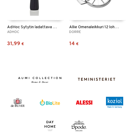
AdHoc Sytytin ladattava ARC
Allie Omenaleikkuri 12 lohkoa
ADHOC
DORRE
31,99
14
€
€