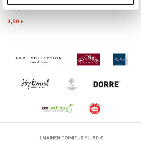
Kermapatruunat (N2O) 8g
DORRE
3,50
€
ILMAINEN TOIMITUS YLI 50 €