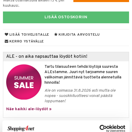
Maksa osamaksulla alkaen 13 € per
kuukausi.
tyisveitset
& Baaritarvikkeet
LISÄÄ OSTOSKORIIN
ttiöveitset
ktroniikka
rinta- & Vihannesveitset
one
LISÄÄ TOIVELISTALLE
KIRJOITA ARVOSTELU
kkuulaudat
uone
uoneen sisustus
KERRO YSTÄVÄLLE
päveitset
one
oneen tarvikkeita
oneen koristelu
ALE - on aika napsauttaa löydöt kotiin!
tsenteroittimet
a
oneen tekstiilit
 huonekalut
& Saalit
Tartu tilaisuuteen tehdä löytöjä suuresta
tsisetit
 lamput
tyynyt
ALEstamme. Juuri nyt tarjoamme suuren
valikoiman jännittäviä tuotteita alennetuilla
tsitarvikkeet
uoneen säilytys
t
it & Koukut
hinnoilla!
Ale on voimassa 31.8.2026 asti mutta ole
anasetit
uoneen tekstiilit
uotteet
risteet
nopea - suosikkituotteesi voivat päästä
loppumaan!
anat & Tyynyliinat
ttöön
lytys
elu
 tekstiilit
Näe kaikki ale-löydöt »
nyt & Peitot
kut
mot & Veistokset
s
iköt & Lyhdyt
tyynyt
 Grillaustarvikkeet
nsäilytys & Korit
lot
huonekalut
oneen tekstiilit
 & hyönteissuoja
iköt & Lyhdyt
Tuotetieto
spalvelu