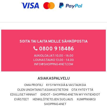
SOITA TAI LAITA MEILLE SÄHKÖPOSTIA
0800 9 18486
AUKIOLOAJAT: 10.00 - 16.00
LOUNASTAUKO 13.00 - 14.00
INFO@SHOPPING4NET.COM
ASIAKASPALVELU
OMA PROFIILI
KYSYMYKSIÄ & VASTAUKSIA
OLEN UNOHTANUT ASIAKASTIETONI
OTA YHTEYTTÄ
EDULLISET HINNAT
EHDOT - SHOPPING4NETIN MYYNTIEHDOT
EVÄSTEET
HENKILÖTIETOJEN SUOJAUS
KUMPPANIKSI
SHOPPING4NET