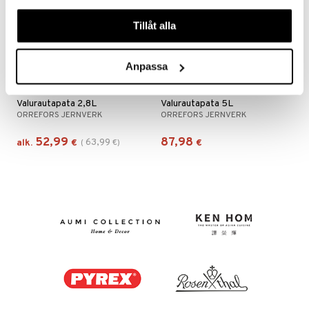
våra cookies vid fortsatt användande av vår webbplats.
Tillåt alla
Anpassa
Saatavana useana vaihtoehtona
Saatavana useana vaihtoehtona
Valurautapata 2,8L
Valurautapata 5L
ORREFORS JERNVERK
ORREFORS JERNVERK
52,99
87,98
63,99
alk.
€
(
€
)
€