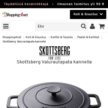
Täydellisiä kesävinkkejä
-
Ilmainen toimitus yli 50 €
Koti & Sisustus
ERKKEJÄ
Kauneudenhoito
JAT
UOTTEITA
Piilolinssit
Shopping4net
»
Koti & Sisustus
»
Keittiö & Tarjoilu
»
Padat & Kattilat
»
Skottsberg Valurautapata kannella
Luontaistuotteet
 Tarjoilu
Apteekki
et
Skottsberg Valurautapata kannella
 & Karahvit
Fitness
säilytys
Koti & Sisustus
ekstiilit
Lelut, Lapsi & Vauva
välineet
Tuotemerkkejä
oneet
Kampanjat
vi, Tee & Espresso
 Mukit