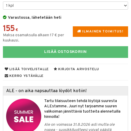
tyisveitset
& Baaritarvikkeet
Varastossa, lähetetään heti
ttiöveitset
ktroniikka
155
rinta- & Vihannesveitset
€
one
ILMAINEN TOIMITUS!
Maksa osamaksulla alkaen 17 € per
kkuulaudat
kuukausi.
uone
uoneen sisustus
päveitset
one
oneen tarvikkeita
oneen koristelu
LISÄÄ OSTOSKORIIN
tsenteroittimet
a
oneen tekstiilit
 huonekalut
& Saalit
tsisetit
LISÄÄ TOIVELISTALLE
KIRJOITA ARVOSTELU
 lamput
tyynyt
KERRO YSTÄVÄLLE
tsitarvikkeet
uoneen säilytys
t
it & Koukut
ALE - on aika napsauttaa löydöt kotiin!
anasetit
uoneen tekstiilit
uotteet
risteet
Tartu tilaisuuteen tehdä löytöjä suuresta
anat & Tyynyliinat
ttöön
lytys
elu
 tekstiilit
ALEstamme. Juuri nyt tarjoamme suuren
valikoiman jännittäviä tuotteita alennetuilla
nyt & Peitot
kut
mot & Veistokset
s
iköt & Lyhdyt
tyynyt
 Grillaustarvikkeet
hinnoilla!
nsäilytys & Korit
lot
huonekalut
oneen tekstiilit
 & hyönteissuoja
iköt & Lyhdyt
Ale on voimassa 31.8.2026 asti mutta ole
spalvelu
nopea - suosikkituotteesi voivat päästä