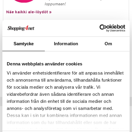
jat
s & Hyllyt
timet
lot
loppumaan!
ksiä & vastauksia
al Art
karit & Koukut
Näe kaikki ale-löydöt »
ynttilät
n ruokinta
mput
tuotetta
ukut
lyt
tolamput
oneen tekstiilit
aistus
 verkkokaupasta
Tuotetieto
näkoristeet
nsäilytys & Korit
tälamput
anasetit
avälineet
ustarvikkeet
Tällä SKOTTSBERG® valurautapadalla on useita upeita ainutlaatuisia
sit
anat & Tyynyliinat
 Peitteet
ominaisuuksia. Pata on esimaustettu kasviöljyllä, mikä luo luonnollisen
Samtycke
Information
Om
tarttumattoman pinnoitteen (patinakerros), joka paranee hieman
nyt & Peitot
maelämä
jokaisen käytön jälkeen. Tämä valurautapata valmistettiin yhdestä
kevyen, kestävän sulan rautamalmin valusta.
Denna webbplats använder cookies
aistus
Vi använder enhetsidentifierare för att anpassa innehållet
Tuotenumero
och annonserna till användarna, tillhandahålla funktioner
ITX63-1-SV
för sociala medier och analysera vår trafik. Vi
vidarebefordrar även sådana identifierare och annan
Vinkkejä sinulle
information från din enhet till de sociala medier och
annons- och analysföretag som vi samarbetar med.
Dessa kan i sin tur kombinera informationen med annan
-17%
information som du har tillhandahållit eller som de har
samlat in när du har använt deras tjänster. Du godkänner