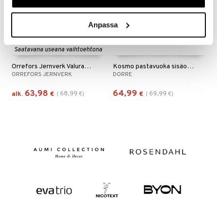
Anpassa
Saatavana useana vaihtoehtona
Orrefors Jernverk Valurautapata 3.5L
Kosmo pastavuoka sisäosalla
ORREFORS JERNVERK
DORRE
63,98
64,99
68,99
69,99
alk.
€
(
€
)
€
(
€
)