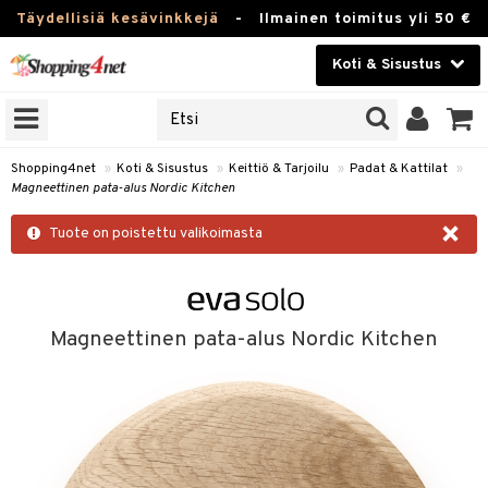
Täydellisiä kesävinkkejä
-
Ilmainen toimitus yli 50 €
Koti & Sisustus
ERKKEJÄ
Kauneudenhoito
JAT
UOTTEITA
Piilolinssit
Shopping4net
»
Koti & Sisustus
»
Keittiö & Tarjoilu
»
Padat & Kattilat
»
Magneettinen pata-alus Nordic Kitchen
Luontaistuotteet
 Tarjoilu
×
Tuote on poistettu valikoimasta
Apteekki
et
 & Karahvit
Fitness
säilytys
Koti & Sisustus
Magneettinen pata-alus Nordic Kitchen
ekstiilit
Lelut, Lapsi & Vauva
välineet
Tuotemerkkejä
oneet
Kampanjat
vi, Tee & Espresso
 Mukit