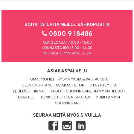
SOITA TAI LAITA MEILLE SÄHKÖPOSTIA
0800 9 18486
AUKIOLOAJAT: 10.00 - 16.00
LOUNASTAUKO 13.00 - 14.00
INFO@SHOPPING4NET.COM
ASIAKASPALVELU
OMA PROFIILI
KYSYMYKSIÄ & VASTAUKSIA
OLEN UNOHTANUT ASIAKASTIETONI
OTA YHTEYTTÄ
EDULLISET HINNAT
EHDOT - SHOPPING4NETIN MYYNTIEHDOT
EVÄSTEET
HENKILÖTIETOJEN SUOJAUS
KUMPPANIKSI
SHOPPING4NET
SEURAA MEITÄ MYÖS SIVUILLA