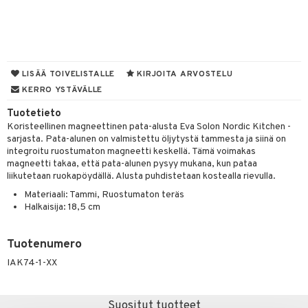
tyisveitset
& Baaritarvikkeet
ttiöveitset
ktroniikka
rinta- & Vihannesveitset
one
LISÄÄ TOIVELISTALLE
KIRJOITA ARVOSTELU
KERRO YSTÄVÄLLE
kkuulaudat
uone
uoneen sisustus
Tuotetieto
päveitset
one
oneen tarvikkeita
oneen koristelu
Koristeellinen magneettinen pata-alusta Eva Solon Nordic Kitchen -
sarjasta. Pata-alunen on valmistettu öljytystä tammesta ja siinä on
tsenteroittimet
a
oneen tekstiilit
 huonekalut
& Saalit
integroitu ruostumaton magneetti keskellä. Tämä voimakas
tsisetit
magneetti takaa, että pata-alunen pysyy mukana, kun pataa
 lamput
tyynyt
liikutetaan ruokapöydällä. Alusta puhdistetaan kostealla rievulla.
tsitarvikkeet
uoneen säilytys
t
it & Koukut
Materiaali: Tammi, Ruostumaton teräs
Halkaisija: 18,5 cm
anasetit
uoneen tekstiilit
uotteet
risteet
anat & Tyynyliinat
ttöön
lytys
elu
 tekstiilit
Tuotenumero
nyt & Peitot
IAK74-1-XX
kut
mot & Veistokset
s
iköt & Lyhdyt
tyynyt
 Grillaustarvikkeet
nsäilytys & Korit
lot
huonekalut
oneen tekstiilit
 & hyönteissuoja
iköt & Lyhdyt
spalvelu
Suositut tuotteet