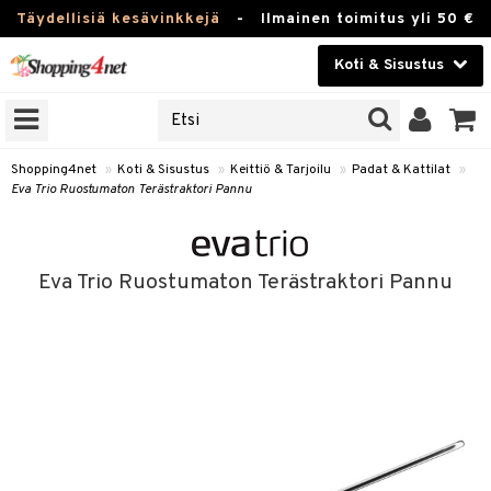
Täydellisiä kesävinkkejä
-
Ilmainen toimitus yli 50 €
Koti & Sisustus
ERKKEJÄ
Kauneudenhoito
JAT
UOTTEITA
Piilolinssit
Shopping4net
»
Koti & Sisustus
»
Keittiö & Tarjoilu
»
Padat & Kattilat
»
Eva Trio Ruostumaton Terästraktori Pannu
Luontaistuotteet
 Tarjoilu
Apteekki
et
Eva Trio Ruostumaton Terästraktori Pannu
 & Karahvit
Fitness
säilytys
Koti & Sisustus
ekstiilit
Lelut, Lapsi & Vauva
välineet
Tuotemerkkejä
oneet
Kampanjat
vi, Tee & Espresso
 Mukit