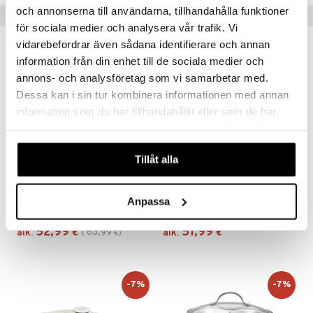
och annonserna till användarna, tillhandahålla funktioner
Suositut tuotteet
för sociala medier och analysera vår trafik. Vi
vidarebefordrar även sådana identifierare och annan
-17%
information från din enhet till de sociala medier och
annons- och analysföretag som vi samarbetar med.
Dessa kan i sin tur kombinera informationen med annan
information som du har tillhandahållit eller som de har
samlat in när du har använt deras tjänster. Du godkänner
våra cookies vid fortsatt användande av vår webbplats.
Tillåt alla
Saatavana useana vaihtoehtona
Saatavana useana vaihtoehtona
Valurautapata 2,8L
Gretl Valurautapata pyöreä 4L
Anpassa
ORREFORS JERNVERK
DORRE
52,99
51,99
63,99
alk.
€
(
€
)
alk.
€
-7%
-7%