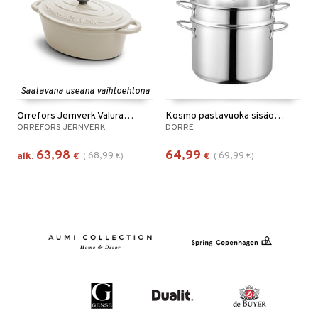
Saatavana useana vaihtoehtona
Orrefors Jernverk Valurautapata 3.5L
Kosmo pastavuoka sisäosalla
ORREFORS JERNVERK
DORRE
63,98
64,99
68,99
69,99
alk.
€
(
€
)
€
(
€
)