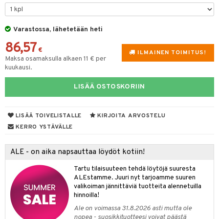
tyisveitset
& Baaritarvikkeet
Varastossa, lähetetään heti
ttiöveitset
ktroniikka
86,57
rinta- & Vihannesveitset
€
one
ILMAINEN TOIMITUS!
Maksa osamaksulla alkaen 11 € per
kkuulaudat
kuukausi.
uone
uoneen sisustus
päveitset
one
oneen tarvikkeita
oneen koristelu
LISÄÄ OSTOSKORIIN
tsenteroittimet
a
oneen tekstiilit
 huonekalut
& Saalit
tsisetit
LISÄÄ TOIVELISTALLE
KIRJOITA ARVOSTELU
 lamput
tyynyt
KERRO YSTÄVÄLLE
tsitarvikkeet
uoneen säilytys
t
it & Koukut
ALE - on aika napsauttaa löydöt kotiin!
anasetit
uoneen tekstiilit
uotteet
risteet
Tartu tilaisuuteen tehdä löytöjä suuresta
anat & Tyynyliinat
ttöön
lytys
elu
 tekstiilit
ALEstamme. Juuri nyt tarjoamme suuren
valikoiman jännittäviä tuotteita alennetuilla
nyt & Peitot
kut
mot & Veistokset
s
iköt & Lyhdyt
tyynyt
 Grillaustarvikkeet
hinnoilla!
nsäilytys & Korit
lot
huonekalut
oneen tekstiilit
 & hyönteissuoja
iköt & Lyhdyt
Ale on voimassa 31.8.2026 asti mutta ole
spalvelu
nopea - suosikkituotteesi voivat päästä