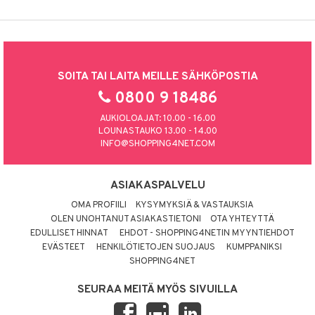
SOITA TAI LAITA MEILLE SÄHKÖPOSTIA
0800 9 18486
AUKIOLOAJAT: 10.00 - 16.00
LOUNASTAUKO 13.00 - 14.00
INFO@SHOPPING4NET.COM
ASIAKASPALVELU
OMA PROFIILI
KYSYMYKSIÄ & VASTAUKSIA
OLEN UNOHTANUT ASIAKASTIETONI
OTA YHTEYTTÄ
EDULLISET HINNAT
EHDOT - SHOPPING4NETIN MYYNTIEHDOT
EVÄSTEET
HENKILÖTIETOJEN SUOJAUS
KUMPPANIKSI
SHOPPING4NET
SEURAA MEITÄ MYÖS SIVUILLA