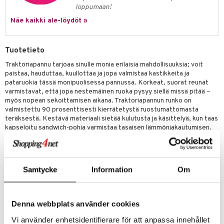
jat
s & Hyllyt
timet
lot
loppumaan!
ksiä & vastauksia
al Art
karit & Koukut
Näe kaikki ale-löydöt »
ynttilät
n ruokinta
mput
tuotetta
ukut
lyt
tolamput
oneen tekstiilit
aistus
 verkkokaupasta
Tuotetieto
näkoristeet
nsäilytys & Korit
tälamput
anasetit
avälineet
ustarvikkeet
Traktoriapannu tarjoaa sinulle monia erilaisia mahdollisuuksia; voit
sit
anat & Tyynyliinat
 Peitteet
paistaa, hauduttaa, kuullottaa ja jopa valmistaa kastikkeita ja
pataruokia tässä monipuolisessa pannussa. Korkeat, suorat reunat
nyt & Peitot
maelämä
varmistavat, että jopa nestemäinen ruoka pysyy siellä missä pitää –
myös nopean sekoittamisen aikana. Traktoriapannun runko on
aistus
valmistettu 90 prosenttisesti kierrätetystä ruostumattomasta
teräksestä. Kestävä materiaali sietää kulutusta ja käsittelyä, kun taas
kapseloitu sandwich-pohja varmistaa tasaisen lämmönjakautumisen.
Muotoilu perustuu klassiseen Ole Palsby/Eva Trio -muotoiluun
vuodelta 1977, mikä varmistaa yhteensopivuuden olemassa olevien
Eva Trio -kansien kanssa. Traktoriapannu toimii kaikilla lämmönlähteillä
ja kestää konepesun.
Samtycke
Information
Om
Tuotenumero
Denna webbplats använder cookies
ITY22-24-XX
Vi använder enhetsidentifierare för att anpassa innehållet