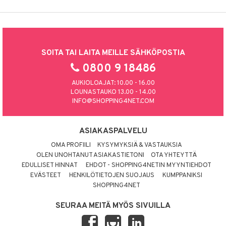
SOITA TAI LAITA MEILLE SÄHKÖPOSTIA
0800 9 18486
AUKIOLOAJAT: 10.00 - 16.00
LOUNASTAUKO 13.00 - 14.00
INFO@SHOPPING4NET.COM
ASIAKASPALVELU
OMA PROFIILI
KYSYMYKSIÄ & VASTAUKSIA
OLEN UNOHTANUT ASIAKASTIETONI
OTA YHTEYTTÄ
EDULLISET HINNAT
EHDOT - SHOPPING4NETIN MYYNTIEHDOT
EVÄSTEET
HENKILÖTIETOJEN SUOJAUS
KUMPPANIKSI
SHOPPING4NET
SEURAA MEITÄ MYÖS SIVUILLA