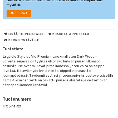
tuotetta ja saada tietoa sähköpostitse kun sitä saapuu taas
myyntiin.
tyisveitset
& Baaritarvikkeet
SEURAA
ttiöveitset
ktroniikka
rinta- & Vihannesveitset
one
LISÄÄ TOIVELISTALLE
KIRJOITA ARVOSTELU
kkuulaudat
uone
uoneen sisustus
KERRO YSTÄVÄLLE
päveitset
one
oneen tarvikkeita
oneen koristelu
Tuotetieto
tsenteroittimet
a
oneen tekstiilit
 huonekalut
& Saalit
Laguiole Style de Vie Premium Line -malliston Dark Wood -
voiveitsisarjassa on tyylikäs ulkonäkö kahvan puisen ulkonäön
tsisetit
 lamput
tyynyt
ansiosta. Ne ovat mukavat pitää kädessä, joten voita on helppo
levittää. Kätevä myös levitteille tai dippeille lounas- tai
tsitarvikkeet
uoneen säilytys
t
it & Koukut
juomapöydässä. Täydennä settiäsi yhteensopivalla juustoveitsisetilla.
Tämä 4-osainen setti on pakattu puiselle alustalle ja veitset ovat
anasetit
uoneen tekstiilit
uotteet
risteet
astianpesukoneen kestävät.
anat & Tyynyliinat
ttöön
lytys
elu
 tekstiilit
Tuotenumero
nyt & Peitot
kut
mot & Veistokset
s
iköt & Lyhdyt
tyynyt
 Grillaustarvikkeet
ITQ57-1-XX
nsäilytys & Korit
lot
huonekalut
oneen tekstiilit
 & hyönteissuoja
iköt & Lyhdyt
spalvelu