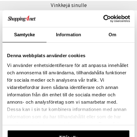
jat
s & Hyllyt
timet
lot
Vinkkejä sinulle
ksiä & vastauksia
al Art
karit & Koukut
ynttilät
n ruokinta
mput
tuotetta
ukut
lyt
tolamput
oneen tekstiilit
aistus
 verkkokaupasta
näkoristeet
nsäilytys & Korit
tälamput
anasetit
avälineet
ustarvikkeet
Samtycke
Information
Om
sit
anat & Tyynyliinat
 Peitteet
nyt & Peitot
Denna webbplats använder cookies
maelämä
Vi använder enhetsidentifierare för att anpassa innehållet
aistus
och annonserna till användarna, tillhandahålla funktioner
för sociala medier och analysera vår trafik. Vi
AMITTO Juustohöylä allround
AMITTO Juustohöylä ohuet siivut
vidarebefordrar även sådana identifierare och annan
BJÖRKLUND
BJÖRKLUND
information från din enhet till de sociala medier och
19,90
19,90
€
€
annons- och analysföretag som vi samarbetar med.
Dessa kan i sin tur kombinera informationen med annan
information som du har tillhandahållit eller som de har
samlat in när du har använt deras tjänster. Du godkänner
våra cookies vid fortsatt användande av vår webbplats.