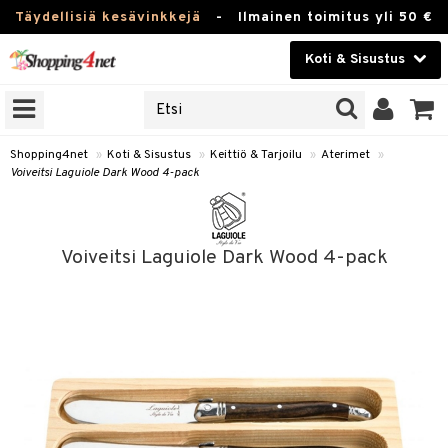
Täydellisiä kesävinkkejä
-
Ilmainen toimitus yli 50 €
Koti & Sisustus
ERKKEJÄ
Kauneudenhoito
JAT
UOTTEITA
Piilolinssit
Shopping4net
»
Koti & Sisustus
»
Keittiö & Tarjoilu
»
Aterimet
»
Voiveitsi Laguiole Dark Wood 4-pack
Luontaistuotteet
 Tarjoilu
Apteekki
et
Voiveitsi Laguiole Dark Wood 4-pack
 & Karahvit
Fitness
säilytys
Koti & Sisustus
ekstiilit
Lelut, Lapsi & Vauva
välineet
Tuotemerkkejä
oneet
Kampanjat
vi, Tee & Espresso
 Mukit