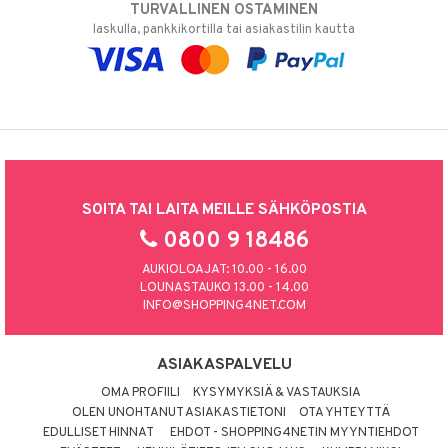
TURVALLINEN OSTAMINEN
laskulla, pankkikortilla tai asiakastilin kautta
SOITA TAI LAITA MEILLE SÄHKÖPOSTIA
0800 9 18486
AUKIOLOAJAT: 10.00 - 16.00
LOUNASTAUKO 13.00 - 14.00
INFO@SHOPPING4NET.COM
ASIAKASPALVELU
OMA PROFIILI
KYSYMYKSIÄ & VASTAUKSIA
OLEN UNOHTANUT ASIAKASTIETONI
OTA YHTEYTTÄ
EDULLISET HINNAT
EHDOT - SHOPPING4NETIN MYYNTIEHDOT