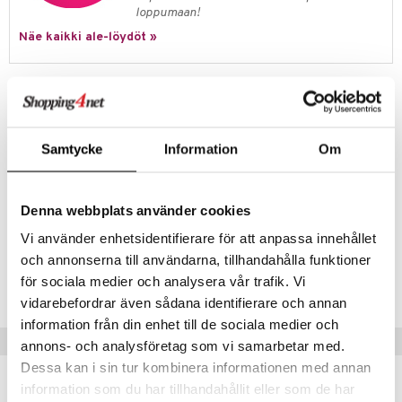
jat
s & Hyllyt
timet
lot
loppumaan!
ksiä & vastauksia
al Art
karit & Koukut
Näe kaikki ale-löydöt »
ynttilät
n ruokinta
mput
tuotetta
ukut
lyt
tolamput
oneen tekstiilit
aistus
 verkkokaupasta
Tuotetieto
näkoristeet
nsäilytys & Korit
tälamput
anasetit
avälineet
ustarvikkeet
Minimalistisen Tina-sarjan aterinsetti. Muotoilu Per Finne 2010.
sit
anat & Tyynyliinat
 Peitteet
Kiillotettu viimeistely. Toimitetaan lahjapakkauksessa.
Samtycke
Information
Om
18/10 terästä. Konepestävät.
nyt & Peitot
maelämä
Sisältö: yksi tarjoilulusikka P: 24 cm, Yksi tarjoiluhaarukka P: 24,1 cm,
aistus
yksi salaattihaarukka P: 27,1 cm, yksi salaattihaarukka P: 27,1 cm ja
Denna webbplats använder cookies
yksi kastikekauha P: 19,2 cm
Vi använder enhetsidentifierare för att anpassa innehållet
och annonserna till användarna, tillhandahålla funktioner
Tuotenumero
för sociala medier och analysera vår trafik. Vi
ITN15-1-XX
vidarebefordrar även sådana identifierare och annan
information från din enhet till de sociala medier och
Vinkkejä sinulle
annons- och analysföretag som vi samarbetar med.
Dessa kan i sin tur kombinera informationen med annan
information som du har tillhandahållit eller som de har