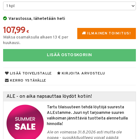
tyisveitset
& Baaritarvikkeet
Varastossa, lähetetään heti
ttiöveitset
ktroniikka
107,99
rinta- & Vihannesveitset
€
one
ILMAINEN TOIMITUS!
Maksa osamaksulla alkaen 13 € per
kkuulaudat
kuukausi.
uone
uoneen sisustus
päveitset
one
oneen tarvikkeita
oneen koristelu
LISÄÄ OSTOSKORIIN
tsenteroittimet
a
oneen tekstiilit
 huonekalut
& Saalit
tsisetit
LISÄÄ TOIVELISTALLE
KIRJOITA ARVOSTELU
 lamput
tyynyt
KERRO YSTÄVÄLLE
tsitarvikkeet
uoneen säilytys
t
it & Koukut
ALE - on aika napsauttaa löydöt kotiin!
anasetit
uoneen tekstiilit
uotteet
risteet
Tartu tilaisuuteen tehdä löytöjä suuresta
anat & Tyynyliinat
ttöön
lytys
elu
 tekstiilit
ALEstamme. Juuri nyt tarjoamme suuren
valikoiman jännittäviä tuotteita alennetuilla
nyt & Peitot
kut
mot & Veistokset
s
iköt & Lyhdyt
tyynyt
 Grillaustarvikkeet
hinnoilla!
nsäilytys & Korit
lot
huonekalut
oneen tekstiilit
 & hyönteissuoja
iköt & Lyhdyt
Ale on voimassa 31.8.2026 asti mutta ole
spalvelu
nopea - suosikkituotteesi voivat päästä