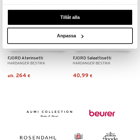
samlat in när du har använt deras tjänster. Du godkänner
våra cookies vid fortsatt användande av vår webbplats.
Tillåt alla
Anpassa
Saatavana useana vaihtoehtona
FJORD Aterinsetti
FJORD Salaattisetti
HARDANGER BESTIKK
HARDANGER BESTIKK
264
40,99
alk.
€
€