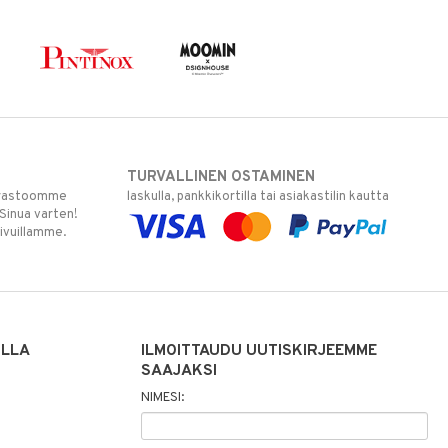
TURVALLINEN OSTAMINEN
varastoomme
laskulla, pankkikortilla tai asiakastilin kautta
 Sinua varten!
sivuillamme.
ILLA
ILMOITTAUDU UUTISKIRJEEMME
SAAJAKSI
NIMESI: