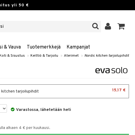
itus yli 50 €
si & Vauva
Tuotemerkkejä
Kampanjat
Koti & Sisustus
»
Keittiö & Tarjoilu
»
Aterimet
»
Nordic kitchen tarjoilupihdit
15,17 €
kitchen tarjoilupihdit
Varastossa, lähetetään heti
la alkaen 4 € per kuukausi.