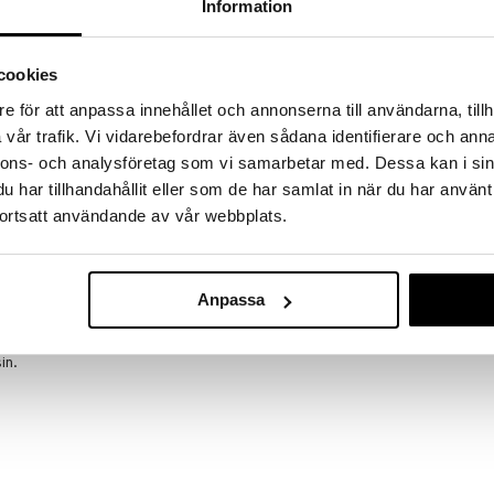
Information
a löydöt kotiin!
isuuteen tehdä löytöjä suuresta ALEstamme. Juuri
mme suuren valikoiman jännittäviä tuotteita
cookies
a hinnoilla!
e för att anpassa innehållet och annonserna till användarna, tillh
massa 31.8.2026 asti mutta ole nopea -
vår trafik. Vi vidarebefordrar även sådana identifierare och anna
otteesi voivat päästä loppumaan!
nnons- och analysföretag som vi samarbetar med. Dessa kan i sin
i ale-löydöt »
har tillhandahållit eller som de har samlat in när du har använt
ortsatt användande av vår webbplats.
Leikkeleottim
eisin lisä Nordic kitchen -sarjan laajaan valikoimaan.
oidusta bambusta, mikä on takuu vastuullisestä
EVA SOLO
Anpassa
. salaateille tai pastaruokiin tai kun vadilla on
9,86
ti säilyttää ripustettuna tai keittiön laatikossa. Ne
€
illä 16-33 cm. Ei soiv pestäväksi
in.