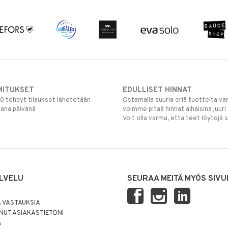
MITUKSET
EDULLISET HINNAT
00 tehdyt tilaukset lähetetään
Ostamalla suuria eriä tuotteita 
mana päivänä
voimme pitää hinnat alhaisina juuri
Voit olla varma, että teet löytöjä 
LVELU
SEURAA MEITÄ MYÖS SIVU
 VASTAUKSIA
UT ASIAKASTIETONI
Ä