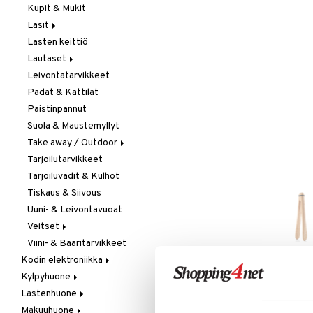
Kupit & Mukit
Kahvi, Tee & Espresso
Lasit
Leivänpaahtimet
Lasten keittiö
Mixerit &
Juoma- & Cocktailasit
Sähkövatkaimet
Lautaset
Juomalasit
Muut koneet
Leivontatarvikkeet
Olutlasit
Asetit
Vedenkeittimet
Padat & Kattilat
Shamppanjalasit
Ruokalautaset
Paistinpannut
Snapsi- & Aveclasit
Syvät lautaset
Suola & Maustemyllyt
Viinilasit
Take away / Outdoor
Whiskey- & Konjakkilasit
Tarjoilutarvikkeet
Eväslaatikot
Tarjoiluvadit & Kulhot
Pullot
Tiskaus & Siivous
Termoskannut
Uuni- & Leivontavuoat
Termosmukit
Veitset
Viini- & Baaritarvikkeet
Erityisveitset
Kodin elektroniikka
Keittiöveitset
Kylpyhuone
Ääni
Kuorinta- &
LISÄÄ TOIVELISTALLE
KI
Vihannesveitset
Lastenhuone
Kylpyhuoneen sisustus
Leikkuulaudat
Makuuhuone
Kylpyhuoneen tarvikkeita
Kylpyhuoneen koristelu