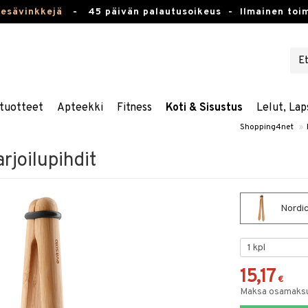
kesävinkkejä
-
45 päivän palautusoikeus -
Ilmainen toim
tuotteet
Apteekki
Fitness
Koti & Sisustus
Lelut, Lap
Shopping4net
»
rjoilupihdit
Nordic 
15,17
€
Maksa osamaksul