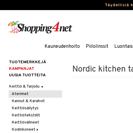
Täydellisiä 
Kauneudenhoito
Piilolinssit
Luontais
TUOTEMERKKEJÄ
Nordic kitchen ta
KAMPANJAT
UUSIA TUOTTEITA
Keittiö & Tarjoilu
Aterimet
Kannut & Karahvit
Keittiösäilytys
Keittiötekstiilit
Keittiövälineet
Kodinkoneet