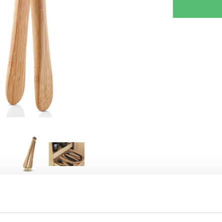
RJOITA ARVOSTELU
KERRO YSTÄVÄLLE