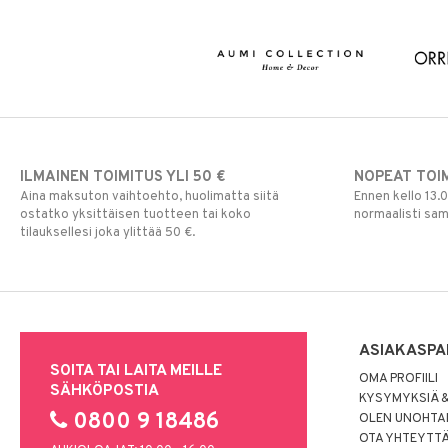
ILMAINEN TOIMITUS YLI 50 €
NOPEAT TOI
Aina maksuton vaihtoehto, huolimatta siitä
Ennen kello 13.
ostatko yksittäisen tuotteen tai koko
normaalisti sa
tilauksellesi joka ylittää 50 €.
ASIAKASPA
SOITA TAI LAITA MEILLE
OMA PROFIILI
SÄHKÖPOSTIA
KYSYMYKSIÄ &
0800 9 18486
OLEN UNOHTAN
OTA YHTEYTT