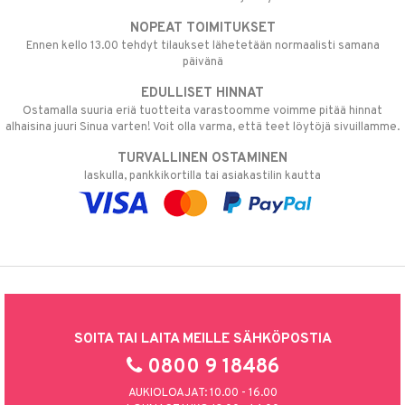
NOPEAT TOIMITUKSET
Ennen kello 13.00 tehdyt tilaukset lähetetään normaalisti samana
päivänä
EDULLISET HINNAT
Ostamalla suuria eriä tuotteita varastoomme voimme pitää hinnat
alhaisina juuri Sinua varten! Voit olla varma, että teet löytöjä sivuillamme.
TURVALLINEN OSTAMINEN
laskulla, pankkikortilla tai asiakastilin kautta
SOITA TAI LAITA MEILLE SÄHKÖPOSTIA
0800 9 18486
AUKIOLOAJAT: 10.00 - 16.00