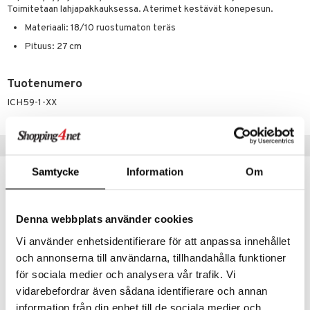
jat
s & Hyllyt
timet
lot
Toimitetaan lahjapakkauksessa. Aterimet kestävät konepesun.
ksiä & vastauksia
al Art
Materiaali: 18/10 ruostumaton teräs
karit & Koukut
ynttilät
n ruokinta
mput
tuotetta
Pituus: 27 cm
ukut
lyt
tolamput
oneen tekstiilit
aistus
 verkkokaupasta
näkoristeet
nsäilytys & Korit
tälamput
anasetit
avälineet
ustarvikkeet
Tuotenumero
sit
anat & Tyynyliinat
 Peitteet
ICH59-1-XX
nyt & Peitot
maelämä
Vinkkejä sinulle
aistus
Samtycke
Information
Om
Denna webbplats använder cookies
Vi använder enhetsidentifierare för att anpassa innehållet
och annonserna till användarna, tillhandahålla funktioner
för sociala medier och analysera vår trafik. Vi
vidarebefordrar även sådana identifierare och annan
information från din enhet till de sociala medier och