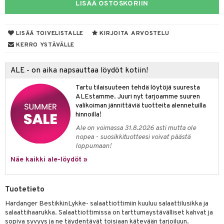
LISÄÄ OSTOSKORIIN
tyisveitset
& Baaritarvikkeet
ttiöveitset
LISÄÄ TOIVELISTALLE
KIRJOITA ARVOSTELU
ktroniikka
KERRO YSTÄVÄLLE
rinta- & Vihannesveitset
one
kkuulaudat
uone
uoneen sisustus
ALE - on aika napsauttaa löydöt kotiin!
päveitset
one
oneen tarvikkeita
oneen koristelu
Tartu tilaisuuteen tehdä löytöjä suuresta
ALEstamme. Juuri nyt tarjoamme suuren
tsenteroittimet
a
oneen tekstiilit
 huonekalut
& Saalit
valikoiman jännittäviä tuotteita alennetuilla
hinnoilla!
tsisetit
 lamput
tyynyt
Ale on voimassa 31.8.2026 asti mutta ole
tsitarvikkeet
nopea - suosikkituotteesi voivat päästä
uoneen säilytys
t
it & Koukut
loppumaan!
anasetit
uoneen tekstiilit
uotteet
risteet
Näe kaikki ale-löydöt »
anat & Tyynyliinat
ttöön
lytys
elu
 tekstiilit
Tuotetieto
nyt & Peitot
kut
mot & Veistokset
s
iköt & Lyhdyt
tyynyt
 Grillaustarvikkeet
Hardanger BestikkinLykke- salaattiottimiin kuuluu salaattilusikka ja
nsäilytys & Korit
lot
huonekalut
oneen tekstiilit
 & hyönteissuoja
iköt & Lyhdyt
salaattihaarukka. Salaattiottimissa on tarttumaystävälliset kahvat ja
spalvelu
sopiva syvyys ja ne täydentävät toisiaan kätevään tarjoiluun.