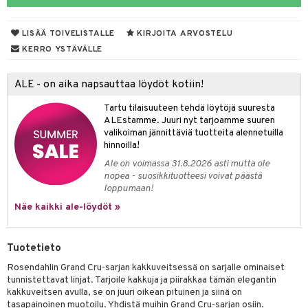
tyisveitset
& Baaritarvikkeet
LISÄÄ TOIVELISTALLE
KIRJOITA ARVOSTELU
ttiöveitset
ktroniikka
KERRO YSTÄVÄLLE
rinta- & Vihannesveitset
one
ALE - on aika napsauttaa löydöt kotiin!
kkuulaudat
uone
uoneen sisustus
Tartu tilaisuuteen tehdä löytöjä suuresta
päveitset
one
oneen tarvikkeita
oneen koristelu
ALEstamme. Juuri nyt tarjoamme suuren
valikoiman jännittäviä tuotteita alennetuilla
tsenteroittimet
a
oneen tekstiilit
 huonekalut
& Saalit
hinnoilla!
tsisetit
Ale on voimassa 31.8.2026 asti mutta ole
 lamput
tyynyt
nopea - suosikkituotteesi voivat päästä
tsitarvikkeet
loppumaan!
uoneen säilytys
t
it & Koukut
Näe kaikki ale-löydöt »
anasetit
uoneen tekstiilit
uotteet
risteet
anat & Tyynyliinat
ttöön
lytys
elu
 tekstiilit
Tuotetieto
nyt & Peitot
kut
mot & Veistokset
s
iköt & Lyhdyt
tyynyt
 Grillaustarvikkeet
Rosendahlin Grand Cru-sarjan kakkuveitsessä on sarjalle ominaiset
tunnistettavat linjat. Tarjoile kakkuja ja piirakkaa tämän elegantin
nsäilytys & Korit
lot
huonekalut
oneen tekstiilit
 & hyönteissuoja
iköt & Lyhdyt
kakkuveitsen avulla, se on juuri oikean pituinen ja siinä on
spalvelu
tasapainoinen muotoilu. Yhdistä muihin Grand Cru-sarjan osiin.