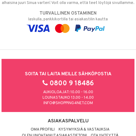
alhaisina juuri Sinua varten! Voit olla varma, että teet löytöjä sivuillamme.
TURVALLINEN OSTAMINEN
laskulla, pankkikortilla tai asiakastilin kautta
SOITA TAI LAITA MEILLE SÄHKÖPOSTIA
0800 9 18486
AUKIOLOAJAT: 10.00 - 16.00
LOUNASTAUKO 13.00 - 14.00
INFO@SHOPPING4NET.COM
ASIAKASPALVELU
OMA PROFIILI
KYSYMYKSIÄ & VASTAUKSIA
OLEN UNOHTANUT ASIAKASTIETONI
OTA YHTEYTTÄ