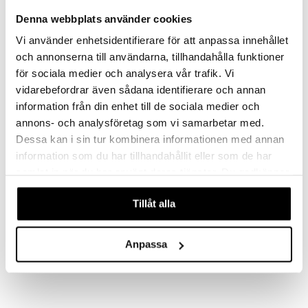
ROSENDAHL
ROSENDAHL
Denna webbplats använder cookies
99,99
13,81
€
€
Vi använder enhetsidentifierare för att anpassa innehållet
och annonserna till användarna, tillhandahålla funktioner
för sociala medier och analysera vår trafik. Vi
-19%
vidarebefordrar även sådana identifierare och annan
information från din enhet till de sociala medier och
annons- och analysföretag som vi samarbetar med.
Dessa kan i sin tur kombinera informationen med annan
information som du har tillhandahållit eller som de har
samlat in när du har använt deras tjänster. Du godkänner
våra cookies vid fortsatt användande av vår webbplats.
Tillåt alla
Saatavana useana vaihtoehtona
Grand Cru Kakkuhaarukka
Grand Cru Lautanen 19 cm
ROSENDAHL
ROSENDAHL
Anpassa
9,76
11
13,64
€
alk.
€
(
€
)