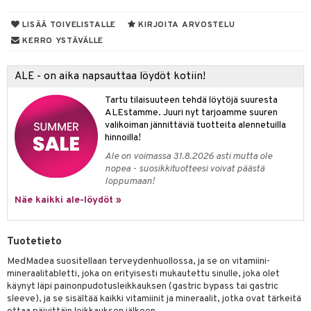
talovoiteet
mmastahnat
 Suolisto
asapaino
& K
LISÄÄ TOIVELISTALLE
KIRJOITA ARVOSTELU
KERRO YSTÄVÄLLE
masväliharjat
memittarit
uoto
kamat
iinit
paiden hoito
va nenä
nit & Mineraalit
us
iinit
ALE - on aika napsauttaa löydöt kotiin!
än vuoto & tukkoisuus
hyvinvointi
m
Tartu tilaisuuteen tehdä löytöjä suuresta
ALEstamme. Juuri nyt tarjoamme suuren
kat
kyys ruoalle
valikoiman jännittäviä tuotteita alennetuilla
hinnoilla!
visukat
toori-intoleranssi
ium
Ale on voimassa 31.8.2026 asti mutta ole
vittäin
isukat
tamiinit
nopea - suosikkituotteesi voivat päästä
loppumaan!
Näe kaikki ale-löydöt »
Tuotetieto
MedMadea suositellaan terveydenhuollossa, ja se on vitamiini-
mineraalitabletti, joka on erityisesti mukautettu sinulle, joka olet
käynyt läpi painonpudotusleikkauksen (gastric bypass tai gastric
sleeve), ja se sisältää kaikki vitamiinit ja mineraalit, jotka ovat tärkeitä
spalvelu