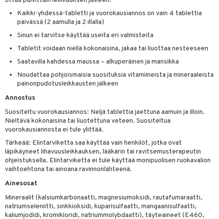
ottaa päivittäin leikkauksen jälkeen.
ksiä & vastauksia
Kaikki-yhdessä-tabletti ja vuorokausiannos on vain 4 tablettia
päivässä (2 aamulla ja 2 illalla)
tuotetta
Sinun ei tarvitse käyttää useita eri valmisteita
 verkkokaupasta
Tabletit voidaan niellä kokonaisina, jakaa tai liuottaa nesteeseen
Saatavilla kahdessa maussa – alkuperäinen ja mansikka
Noudattaa pohjoismaisia suosituksia vitamiineista ja mineraaleista
painonpudotusleikkausten jälkeen
Annostus
Suositeltu vuorokausiannos: Neljä tablettia jaettuna aamuin ja illoin.
Nieltävä kokonaisina tai liuotettuna veteen. Suositeltua
vuorokausiannosta ei tule ylittää.
Tärkeää: Elintarviketta saa käyttää vain henkilöt, jotka ovat
läpikäyneet lihavuusleikkauksen, lääkärin tai ravitsemusterapeutin
ohjeistuksella. Elintarviketta ei tule käyttää monipuolisen ruokavalion
vaihtoehtona tai ainoana ravinnonlähteenä.
Ainesosat
Mineraalit (kalsiumkarbonaatti, magnesiumoksidi, rautafumaraatti,
natriumseleniitti, sinkkioksidi, kuparisulfaatti, mangaanisulfaatti,
kaliumjodidi, kromikloridi, natriummolybdaatti), täyteaineet (E460,