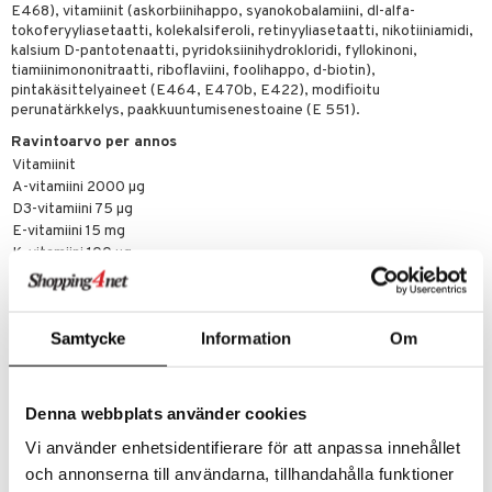
E468), vitamiinit (askorbiinihappo, syanokobalamiini, dl-alfa-
tokoferyyliasetaatti, kolekalsiferoli, retinyyliasetaatti, nikotiiniamidi,
kalsium D-pantotenaatti, pyridoksiinihydrokloridi, fyllokinoni,
tiamiinimononitraatti, riboflaviini, foolihappo, d-biotin),
pintakäsittelyaineet (E464, E470b, E422), modifioitu
perunatärkkelys, paakkuuntumisenestoaine (E 551).
Ravintoarvo per annos
Vitamiinit
A-vitamiini 2000 µg
D3-vitamiini 75 µg
E-vitamiini 15 mg
K-vitamiini 100 µg
C-vitamiini 120 mg
Tiamiini B1 1,3 mg
Riboflaviini B2 1,3 mg
Samtycke
Information
Om
Niasiini B3 15 mg
Pyridoksiini B6 1,8 mg
Foolihappo B9 400 µg
B12-vitamiini 700 µg
Denna webbplats använder cookies
Biotiini B7 40 µg
Vi använder enhetsidentifierare för att anpassa innehållet
Pantoteenihappo B5 6 mg
Mineraalit
och annonserna till användarna, tillhandahålla funktioner