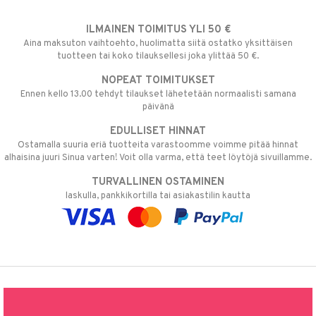
ILMAINEN TOIMITUS YLI 50 €
Aina maksuton vaihtoehto, huolimatta siitä ostatko yksittäisen
tuotteen tai koko tilauksellesi joka ylittää 50 €.
NOPEAT TOIMITUKSET
Ennen kello 13.00 tehdyt tilaukset lähetetään normaalisti samana
päivänä
EDULLISET HINNAT
Ostamalla suuria eriä tuotteita varastoomme voimme pitää hinnat
alhaisina juuri Sinua varten! Voit olla varma, että teet löytöjä sivuillamme.
TURVALLINEN OSTAMINEN
laskulla, pankkikortilla tai asiakastilin kautta