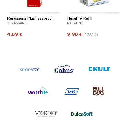
Renässans Plus nässpray 30 ml
Nasaline Refill
RENÄSSANS
NASALINE
4,89
9,90
13,91
€
€
(
€
)