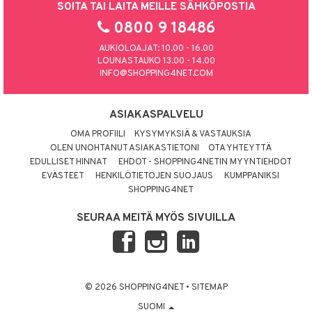
SOITA TAI LAITA MEILLE SÄHKÖPOSTIA
0800 9 18486
AUKIOLOAJAT: 10.00 - 16.00
LOUNASTAUKO 13.00 - 14.00
INFO@SHOPPING4NET.COM
ASIAKASPALVELU
OMA PROFIILI
KYSYMYKSIÄ & VASTAUKSIA
OLEN UNOHTANUT ASIAKASTIETONI
OTA YHTEYTTÄ
EDULLISET HINNAT
EHDOT - SHOPPING4NETIN MYYNTIEHDOT
EVÄSTEET
HENKILÖTIETOJEN SUOJAUS
KUMPPANIKSI
SHOPPING4NET
SEURAA MEITÄ MYÖS SIVUILLA
© 2026 SHOPPING4NET
•
SITEMAP
SUOMI