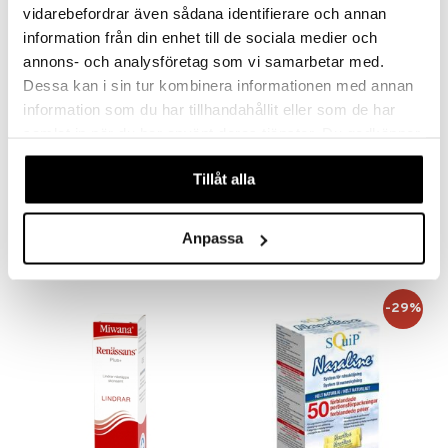
vidarebefordrar även sådana identifierare och annan
information från din enhet till de sociala medier och
annons- och analysföretag som vi samarbetar med.
Dessa kan i sin tur kombinera informationen med annan
information som du har tillhandahållit eller som de har
samlat in när du har använt deras tjänster. Du godkänner
Saatavana useana vaihtoehtona
våra cookies vid fortsatt användande av vår webbplats.
Breathe Right 30st
Renässans Naturell nässpray
Tillåt alla
BREATHE RIGHT
RENÄSSANS
14,90
4,89
€
€
Anpassa
-29%