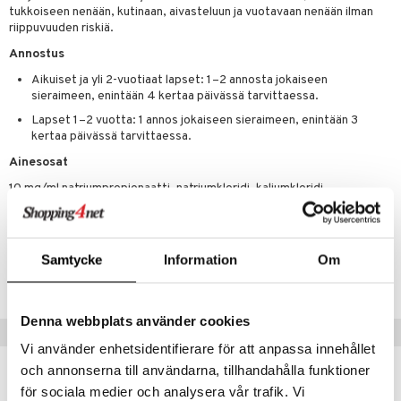
tamiinit
tukkoiseen nenään, kutinaan, aivasteluun ja vuotavaan nenään ilman
riippuvuuden riskiä.
Annostus
Aikuiset ja yli 2-vuotiaat lapset: 1–2 annosta jokaiseen
sieraimeen, enintään 4 kertaa päivässä tarvittaessa.
Lapset 1–2 vuotta: 1 annos jokaiseen sieraimeen, enintään 3
kertaa päivässä tarvittaessa.
Ainesosat
10 mg/ml natriumpropionaatti, natriumkloridi, kaliumkloridi,
kalsiumkloridi, dekstroosi, natriumbikarbonaatti ja puhdistettu vesi.
Tuotenumero
Samtycke
Information
Om
APN01-QB-20
Denna webbplats använder cookies
Suositut tuotteet
Vi använder enhetsidentifierare för att anpassa innehållet
och annonserna till användarna, tillhandahålla funktioner
för sociala medier och analysera vår trafik. Vi