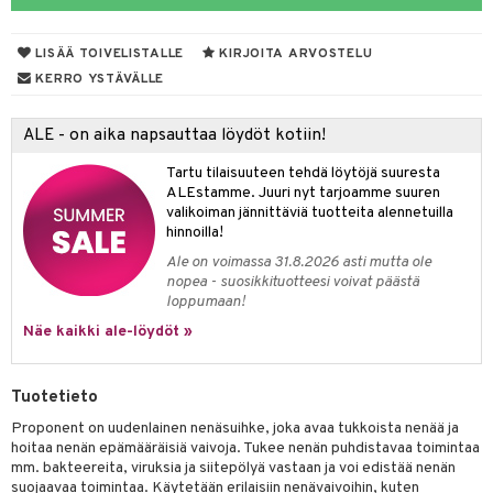
talovoiteet
mmastahnat
 Suolisto
asapaino
LISÄÄ TOIVELISTALLE
KIRJOITA ARVOSTELU
masväliharjat
memittarit
uoto
kamat
KERRO YSTÄVÄLLE
paiden hoito
va nenä
nit & Mineraalit
us
ALE - on aika napsauttaa löydöt kotiin!
än vuoto & tukkoisuus
hyvinvointi
Tartu tilaisuuteen tehdä löytöjä suuresta
kat
kyys ruoalle
ALEstamme. Juuri nyt tarjoamme suuren
valikoiman jännittäviä tuotteita alennetuilla
visukat
toori-intoleranssi
t & Mineraalit
hinnoilla!
Ale on voimassa 31.8.2026 asti mutta ole
vittäin
isukat
& K
nopea - suosikkituotteesi voivat päästä
spalvelu
loppumaan!
iinit
ksiä & vastauksia
Näe kaikki ale-löydöt »
iinit
tuotetta
m
Tuotetieto
 verkkokaupasta
Proponent on uudenlainen nenäsuihke, joka avaa tukkoista nenää ja
hoitaa nenän epämääräisiä vaivoja. Tukee nenän puhdistavaa toimintaa
ium
mm. bakteereita, viruksia ja siitepölyä vastaan ja voi edistää nenän
suojaavaa toimintaa. Käytetään erilaisiin nenävaivoihin, kuten