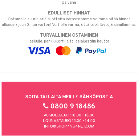
päivänä
EDULLISET HINNAT
Ostamalla suuria eriä tuotteita varastoomme voimme pitää hinnat
alhaisina juuri Sinua varten! Voit olla varma, että teet löytöjä sivuillamme.
TURVALLINEN OSTAMINEN
laskulla, pankkikortilla tai asiakastilin kautta
SOITA TAI LAITA MEILLE SÄHKÖPOSTIA
0800 9 18486
AUKIOLOAJAT: 10.00 - 16.00
LOUNASTAUKO 13.00 - 14.00
INFO@SHOPPING4NET.COM