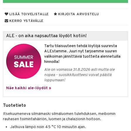
udet
den hoito
pää
talovoiteet
 Suolisto
mmasharjat
Suolisto
 & Suihkeet
tuminen
LISÄÄ TOIVELISTALLE
KIRJOITA ARVOSTELU
maslangat & Tikut
uoto
inen & Kuume
vat
KERRO YSTÄVÄLLE
mmasproteesi
nit & Mineraalit
t & Mineraalit
ys
kipu & Käheys
ALE - on aika napsauttaa löydöt kotiin!
mmastahnat
asapaino
& K
spalvelu
Tartu tilaisuuteen tehdä löytöjä suuresta
masväliharjat
memittarit
kamat
iinit
ALEstamme. Juuri nyt tarjoamme suuren
ksiä & vastauksia
valikoiman jännittäviä tuotteita alennetuilla
paiden hoito
va nenä
us
iinit
hinnoilla!
tuotetta
Ale on voimassa 31.8.2026 asti mutta ole
än vuoto & tukkoisuus
hyvinvointi
m
nopea - suosikkituotteesi voivat päästä
 verkkokaupasta
loppumaan!
kat
kyys ruoalle
Näe kaikki ale-löydöt »
visukat
toori-intoleranssi
ium
vittäin
isukat
tamiinit
Tuotetieto
Itsekuumeneva silmämaski silmäluomen tulehduksen, meibomin
rauhasen toimintahäiriön, luomen ja chalazionin hoitoon.
Jatkuva lämpö noin 45 °C 10 minuutin ajan.