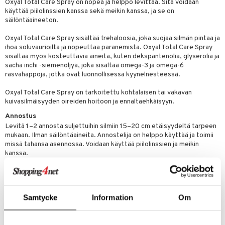
Oxyal Total Care Spray on nopea ja helppo levittää. Sitä voidaan
käyttää piilolinssien kanssa sekä meikin kanssa, ja se on
säilöntäaineeton.
Oxyal Total Care Spray sisältää trehaloosia, joka suojaa silmän pintaa ja
ihoa soluvaurioilta ja nopeuttaa paranemista. Oxyal Total Care Spray
sisältää myös kosteuttavia aineita, kuten dekspantenolia, glyserolia ja
sacha inchi -siemenöljyä, joka sisältää omega-3 ja omega-6
rasvahappoja, jotka ovat luonnollisessa kyynelnesteessä.
Oxyal Total Care Spray on tarkoitettu kohtalaisen tai vakavan
kuivasilmäisyyden oireiden hoitoon ja ennaltaehkäisyyn.
Annostus
Levitä 1–2 annosta suljettuihin silmiin 15–20 cm etäisyydeltä tarpeen
mukaan. Ilman säilöntäaineita. Annostelija on helppo käyttää ja toimii
missä tahansa asennossa. Voidaan käyttää piilolinssien ja meikin
kanssa.
Ainesosat
Dexpanthenol (Provitamiini B5) 0,5 %, sacha inchi-siemenöljy
(Plukenetia volubilis) 0,5 %, trehaloosi ja glyseroli steriilissä ja
Samtycke
Information
Om
hypotonisessa trometamoli/sitraattipuskuroinnissa. Ei sisällä
säilöntäaineita, alkoholia, fosfaatteja, booraatteja, mineraaliöljyjä tai
eläinperäisiä ainesosia.