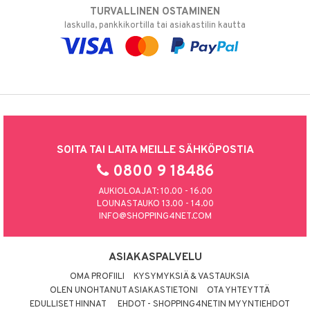
TURVALLINEN OSTAMINEN
laskulla, pankkikortilla tai asiakastilin kautta
SOITA TAI LAITA MEILLE SÄHKÖPOSTIA
0800 9 18486
AUKIOLOAJAT: 10.00 - 16.00
LOUNASTAUKO 13.00 - 14.00
INFO@SHOPPING4NET.COM
ASIAKASPALVELU
OMA PROFIILI
KYSYMYKSIÄ & VASTAUKSIA
OLEN UNOHTANUT ASIAKASTIETONI
OTA YHTEYTTÄ
EDULLISET HINNAT
EHDOT - SHOPPING4NETIN MYYNTIEHDOT