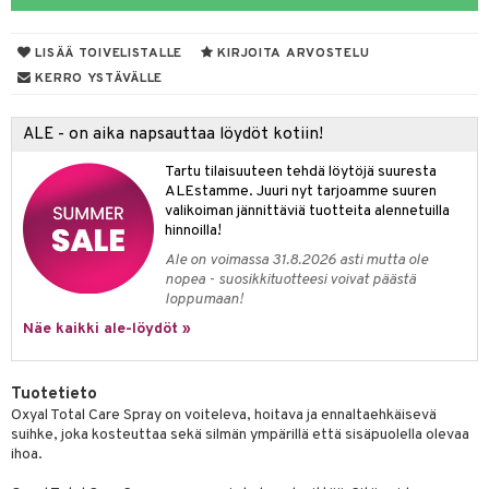
udet
den hoito
pää
talovoiteet
 Suolisto
mmasharjat
Suolisto
 & Suihkeet
tuminen
LISÄÄ TOIVELISTALLE
KIRJOITA ARVOSTELU
maslangat & Tikut
uoto
inen & Kuume
vat
KERRO YSTÄVÄLLE
mmasproteesi
nit & Mineraalit
t & Mineraalit
ys
kipu & Käheys
ALE - on aika napsauttaa löydöt kotiin!
mmastahnat
asapaino
& K
spalvelu
Tartu tilaisuuteen tehdä löytöjä suuresta
masväliharjat
memittarit
kamat
iinit
ALEstamme. Juuri nyt tarjoamme suuren
ksiä & vastauksia
valikoiman jännittäviä tuotteita alennetuilla
paiden hoito
va nenä
us
iinit
hinnoilla!
tuotetta
Ale on voimassa 31.8.2026 asti mutta ole
än vuoto & tukkoisuus
hyvinvointi
m
nopea - suosikkituotteesi voivat päästä
 verkkokaupasta
loppumaan!
kat
kyys ruoalle
Näe kaikki ale-löydöt »
visukat
toori-intoleranssi
ium
vittäin
isukat
tamiinit
Tuotetieto
Oxyal Total Care Spray on voiteleva, hoitava ja ennaltaehkäisevä
suihke, joka kosteuttaa sekä silmän ympärillä että sisäpuolella olevaa
ihoa.