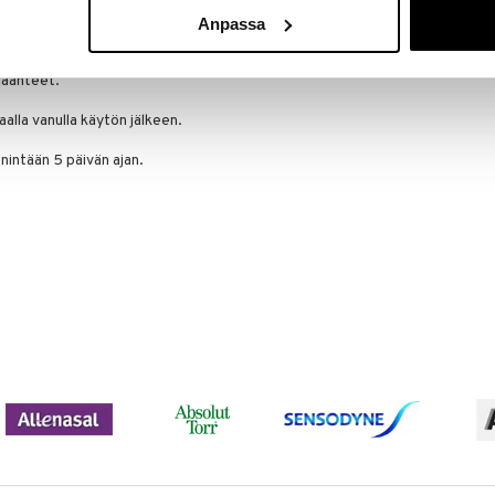
lla estääksesi vuotamisen.
Anpassa
va alaspäin ja anna öljyn valua ulos. Pyyhi varovasti
jäänteet.
aalla vanulla käytön jälkeen.
nintään 5 päivän ajan.