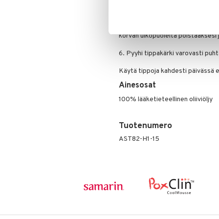
4. Sulje korva varovasti vanutupo
5. Poistaaksesi öljyn, kallista kor
korvan ulkopuolelta poistaaksesi 
6. Pyyhi tippakärki varovasti puht
Käytä tippoja kahdesti päivässä e
Ainesosat
100% lääketieteellinen oliiviöljy
Tuotenumero
AST82-H1-15