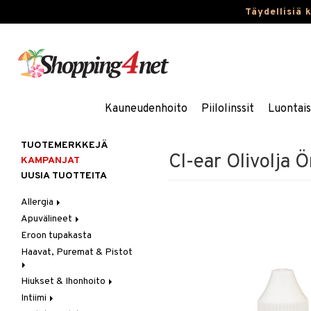
Täydellisiä 
Kauneudenhoito
Piilolinssit
Luontai
TUOTEMERKKEJÄ
Cl-ear Olivolja 
KAMPANJAT
UUSIA TUOTTEITA
Allergia
Apuvälineet
Nenäsuihkeet
Eroon tupakasta
Silmätipat
Hygienia
Haavat, Puremat & Pistot
Kävely & Seisominen
Kylpy / WC
Hiukset & Ihonhoito
Ensiapu
Saa kiinni & Ylety
Intiimi
Haavat
Erityistuotteet