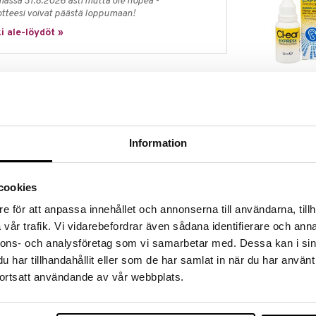
massa 31.8.2026 asti mutta ole nopea -
otteesi voivat päästä loppumaan!
i ale-löydöt »
Cl-ear Expres
 pehmentämään ja poistamaan korvavahaa. Lievittävät
Örondroppar
evät ongelmia vahatulppien kanssa. Cl-ear koostuu
CL-EAR
ti puhdistetusta oliiviöljystä. On tieteellisesti
8,90
, pehmentää ja poistaa korvavahaa, joka voi
€
Information
 mielellään ennaltaehkäisevästi.
llisimmalla ja hellävaraisimmalla tavalla. Voidaan
iikossa estämään korvavahan kertymistä.
cookies
e för att anpassa innehållet och annonserna till användarna, tillh
o eivät ole vaurioituneet tai rikki ennen käyttöä.
vår trafik. Vi vidarebefordrar även sådana identifierare och anna
ttä vaivattu korva on ylöspäin. Vältä koskettamasta
nnons- och analysföretag som vi samarbetar med. Dessa kan i sin
 kärkeä korvakäytävään.
har tillhandahållit eller som de har samlat in när du har använt
ortsatt användande av vår webbplats.
iero varovasti korvan ulkopuolta. Anna tippojen
 jotta ne saavuttavat tärykalvon samalla kun pidät