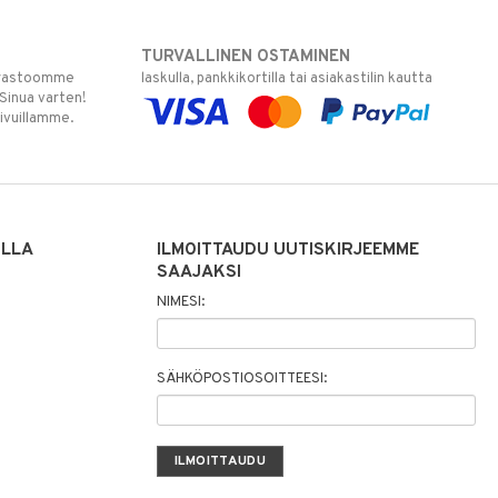
TURVALLINEN OSTAMINEN
varastoomme
laskulla, pankkikortilla tai asiakastilin kautta
 Sinua varten!
sivuillamme.
ILLA
ILMOITTAUDU UUTISKIRJEEMME
SAAJAKSI
NIMESI:
SÄHKÖPOSTIOSOITTEESI: