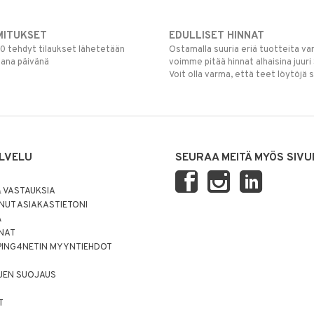
MITUKSET
EDULLISET HINNAT
00 tehdyt tilaukset lähetetään
Ostamalla suuria eriä tuotteita 
mana päivänä
voimme pitää hinnat alhaisina juuri
Voit olla varma, että teet löytöjä 
LVELU
SEURAA MEITÄ MYÖS SIVU
 VASTAUKSIA
UT ASIAKASTIETONI
Ä
NNAT
PING4NETIN MYYNTIEHDOT
JEN SUOJAUS
T