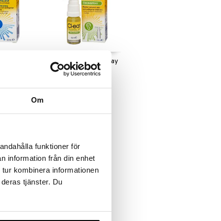
s
Cl-ear Olivolja Öronspray
CL-EAR
8,90
€
Om
andahålla funktioner för
n information från din enhet
 tur kombinera informationen
 deras tjänster. Du