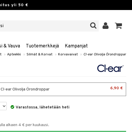
itus yli 50 €
si & Vauva
Tuotemerkkejä
Kampanjat
t
»
Apteekki
»
Silmät & Korvat
»
Korvavaivat
»
Cl-ear Olivolja Örondroppar
6,90 €
 Cl-ear Olivolja Örondroppar
Varastossa, lähetetään heti
la alkaen 4 € per kuukausi.