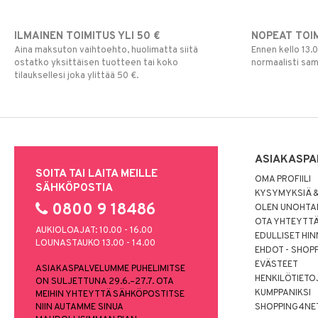
ILMAINEN TOIMITUS YLI 50 €
NOPEAT TOI
Aina maksuton vaihtoehto, huolimatta siitä
Ennen kello 13.
ostatko yksittäisen tuotteen tai koko
normaalisti sa
tilauksellesi joka ylittää 50 €.
ASIAKASPA
SOITA TAI LAITA MEILLE
OMA PROFIILI
SÄHKÖPOSTIA
KYSYMYKSIÄ &
0800 9 18486
OLEN UNOHTAN
OTA YHTEYTT
AUKIOLOAJAT: 10.00 - 16.00
EDULLISET HI
LOUNASTAUKO 13.00 - 14.00
EHDOT - SHOP
EVÄSTEET
ASIAKASPALVELUMME PUHELIMITSE
HENKILÖTIETO
ON SULJETTUNA 29.6.–27.7. OTA
KUMPPANIKSI
MEIHIN YHTEYTTÄ SÄHKÖPOSTITSE
NIIN AUTAMME SINUA
SHOPPING4NE