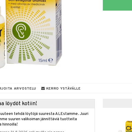
RJOITA ARVOSTELU
KERRO YSTÄVÄLLE
a löydöt kotiin!
isuuteen tehdä löytöjä suuresta ALEstamme. Juuri
mme suuren valikoiman jännittäviä tuotteita
a hinnoilla!