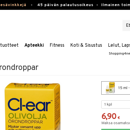
kesävinkkejä
-
45 päivän palautusoikeus -
Ilmainen toim
stuotteet
Apteekki
Fitness
Koti & Sisustus
Lelut, Lap
Shopping4ne
Örondroppar
15 ml -
6,90
€
Maksa osamaksul