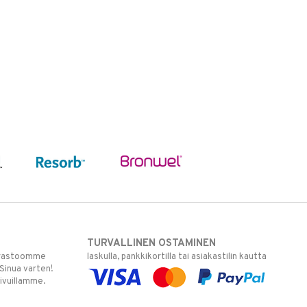
TURVALLINEN OSTAMINEN
varastoomme
laskulla, pankkikortilla tai asiakastilin kautta
 Sinua varten!
sivuillamme.