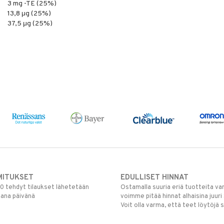
3 mg -TE (25%)
13,8 μg (25%)
37,5 μg (25%)
MITUKSET
EDULLISET HINNAT
00 tehdyt tilaukset lähetetään
Ostamalla suuria eriä tuotteita 
mana päivänä
voimme pitää hinnat alhaisina juuri
Voit olla varma, että teet löytöjä 