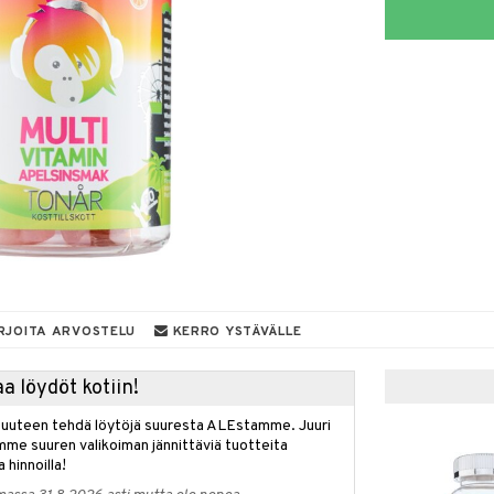
RJOITA ARVOSTELU
KERRO YSTÄVÄLLE
a löydöt kotiin!
isuuteen tehdä löytöjä suuresta ALEstamme. Juuri
mme suuren valikoiman jännittäviä tuotteita
a hinnoilla!