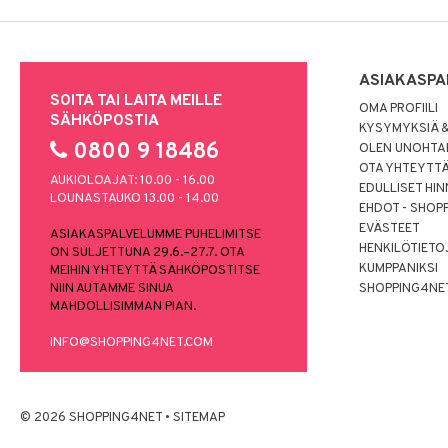
ASIAKASPA
SOITA TAI LAITA MEILLE
OMA PROFIILI
SÄHKÖPOSTIA
KYSYMYKSIÄ &
0800 9 18486
OLEN UNOHTAN
OTA YHTEYTT
AUKIOLOAJAT: 10.00 - 16.00
EDULLISET HI
LOUNASTAUKO 13.00 - 14.00
EHDOT - SHOP
EVÄSTEET
ASIAKASPALVELUMME PUHELIMITSE
HENKILÖTIETO
ON SULJETTUNA 29.6.–27.7. OTA
KUMPPANIKSI
MEIHIN YHTEYTTÄ SÄHKÖPOSTITSE
NIIN AUTAMME SINUA
SHOPPING4NE
MAHDOLLISIMMAN PIAN.
INFO@SHOPPING4NET.COM
© 2026 SHOPPING4NET
•
SITEMAP