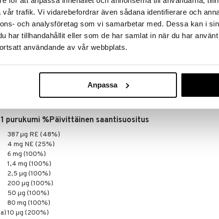
e för att anpassa innehållet och annonserna till användarna, tillh
väannosta ei tule ylittää. Ravintolisiä ei tule käyttää
vår trafik. Vi vidarebefordrar även sådana identifierare och anna
aliolle. Säilytettävä pienten lasten ulottumattomissa.
nnons- och analysföretag som vi samarbetar med. Dessa kan i sin
har tillhandahållit eller som de har samlat in när du har använt
 vesi, maissitärkkelys, C-vitamiini (askorbiinihappo),
ortsatt användande av vår webbplats.
ini (DL-alfatokoferoliasetaatti), pantoteenihappo
ini (retinyyliasetaatti), niasiini/vitamiini B3
kalsiferoli), B6-vitamiini (pyridoksiinihydrokloridi),
kaliumjodidi), B12-vitamiini (syanokobalamiini),
Anpassa
inihappo), biotiini), happamuudensäätöaine
 (appelsiini), porkkana- ja kurpitsatiiviste, kasviöljy
ne (karnaubavaha), mustan porkkanan uute.
1 purukumi %Päivittäinen saantisuositus
387 μg RE (48%)
4 mg NE (25%)
6 mg (100%)
1,4 mg (100%)
2,5 μg (100%)
200 μg (100%)
50 μg (100%)
80 mg (100%)
ta)
10 μg (200%)