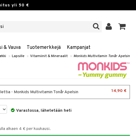
itus yli 50 €
si & Vauva
Tuotemerkkejä
Kampanjat
ekki
»
Lapsille
»
Vitamiinit & Mineraalit
»
Monkids Multivitamin Tonår Apelsin
14,90 €
lettia - Monkids Multivitamin Tonår Apelsin
Varastossa, lähetetään heti
la alkaen 4 € per kuukausi.