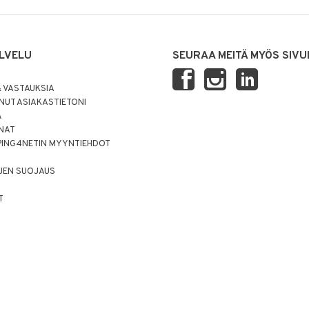
LVELU
SEURAA MEITÄ MYÖS SIVU
 VASTAUKSIA
UT ASIAKASTIETONI
Ä
NNAT
PING4NETIN MYYNTIEHDOT
JEN SUOJAUS
T