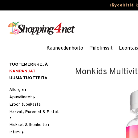
Täydellisiä 
Kauneudenhoito
Piilolinssit
Luontai
TUOTEMERKKEJÄ
Monkids Multivi
KAMPANJAT
UUSIA TUOTTEITA
Allergia
Apuvälineet
Nenäsuihkeet
Eroon tupakasta
Silmätipat
Hygienia
Haavat, Puremat & Pistot
Kävely & Seisominen
Kylpy / WC
Hiukset & Ihonhoito
Ensiapu
Saa kiinni & Ylety
Intiimi
Haavat
Erityistuotteet