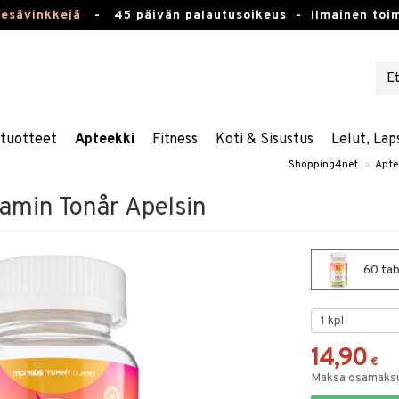
kesävinkkejä
-
45 päivän palautusoikeus -
Ilmainen toim
stuotteet
Apteekki
Fitness
Koti & Sisustus
Lelut, Lap
Shopping4net
»
Apte
tamin Tonår Apelsin
60 tab
14,90
€
Maksa osamaksul