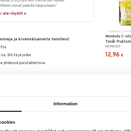
massa 31.8.2026 asti mutta ole nopea -
otteesi voivat päästä loppumaan!
i ale-löydöt »
Monkids C-vit
ineja ja kivennäisaineita teinillesi!
Tonår Frukts
MONKIDS
etta
12,96
:ta, B6:ta ja jodia
€
ia yhdessä purutabletissa
ös aikuisille
Information
myös aikuisille
 1 purutabletti, pureskellaan
cookies
teydessä ja hammasharjan käytön jälkeen