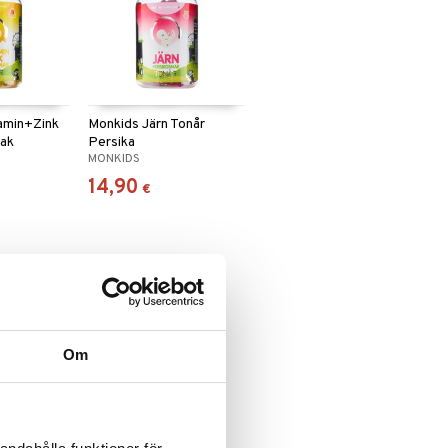
amin+Zink
Monkids Järn Tonår
mak
Persika
MONKIDS
14,90
€
Om