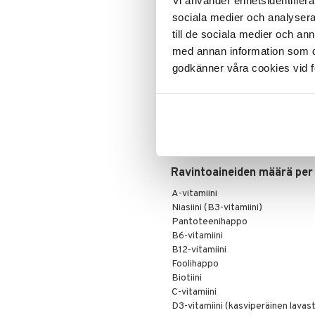
Vi använder enhetsidentifierar
Muut
Tämä on ravintolisä. Suositeltua päi
sociala medier och analysera 
vaihtoehtona monipuoliselle ruokav
Rauta
till de sociala medier och a
Seleeni
Ainesosat
med annan information som du 
Sinkki
Glukoosi-fruktoosisiirappi, sokeri,
godkänner våra cookies vid f
Vitamiini&Mineraaliseos (E-vitami
(kalsium-D-pantotenaatti), A-vitami
(nikotiiniamidi), D3-vitamiini (kole
seleeni (natriumselenaatti), jodi (
foolihappo (pteroyylimonoglutami
(natriumsitraatit), luontainen aromi
(kookos, rypsi), pintakäsittelyai
Ravintoaineiden määrä per 
A-vitamiini
Niasiini (B3-vitamiini)
Pantoteenihappo
B6-vitamiini
B12-vitamiini
Foolihappo
Biotiini
C-vitamiini
D3-vitamiini (kasviperäinen lavas