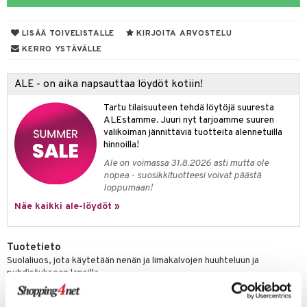
talovoiteet
 Suolisto
LISÄÄ TOIVELISTALLE
KIRJOITA ARVOSTELU
uoto
KERRO YSTÄVÄLLE
nit & Mineraalit
ALE - on aika napsauttaa löydöt kotiin!
tuotteet
Tartu tilaisuuteen tehdä löytöjä suuresta
a & Vahvuus
ALEstamme. Juuri nyt tarjoamme suuren
valikoiman jännittäviä tuotteita alennetuilla
hasvaivat
voiteet
hinnoilla!
Ale on voimassa 31.8.2026 asti mutta ole
& Imetys
Nivelet
ia & Haavat
ohjaiset
nopea - suosikkituotteesi voivat päästä
loppumaan!
idesi
 Korvat
3 & 6
ahoinvointi
jaiset
to
Näe kaikki ale-löydöt »
ampaat
Vaihdevuodet
astarit
umput
ulpat
uoja
 Suolisto
ojat
aivat
 Rakkulat
Tuotetieto
Suolaliuos, jota käytetään nenän ja limakalvojen huuhteluun ja
udet
uminen
 vaivat
den hoito
pää
puhdistukseen lapsilla.
mmasharjat
Suolisto
 & Suihkeet
tuminen