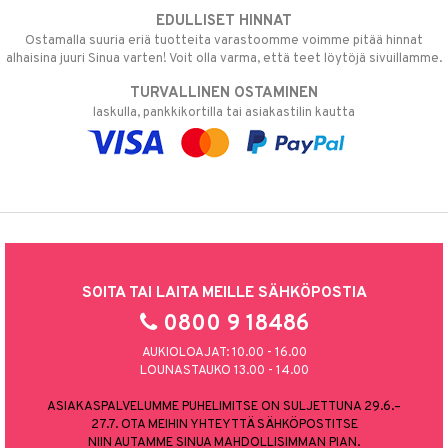
EDULLISET HINNAT
Ostamalla suuria eriä tuotteita varastoomme voimme pitää hinnat
alhaisina juuri Sinua varten! Voit olla varma, että teet löytöjä sivuillamme.
TURVALLINEN OSTAMINEN
laskulla, pankkikortilla tai asiakastilin kautta
SOITA TAI LAITA MEILLE SÄHKÖPOSTIA
0800 9 18486
AUKIOLOAJAT: 10.00 - 16.00
LOUNASTAUKO 13.00 - 14.00
ASIAKASPALVELUMME PUHELIMITSE ON SULJETTUNA 29.6.–
27.7. OTA MEIHIN YHTEYTTÄ SÄHKÖPOSTITSE
NIIN AUTAMME SINUA MAHDOLLISIMMAN PIAN.