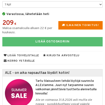
udet
& Korvat
uminen
 vaivat
den hoito
pää
talovoiteet
mmasharjat
Suolisto
Hampaat
 & Suihkeet
tuminen
Varastossa, lähetetään heti
maslangat & Tikut
inen & Kuume
 Pullot
vat
209
mmasproteesi
€
t & Mineraalit
ys
kipu & Käheys
ILMAINEN TOIMITUS!
Maksa osamaksulla alkaen 22 € per
mmastahnat
kuukausi.
 Suolisto
asapaino
& K
spalvelu
masväliharjat
memittarit
uoto
kamat
iinit
LISÄÄ OSTOSKORIIN
ksiä & vastauksia
paiden hoito
va nenä
nit & Mineraalit
us
iinit
tuotetta
LISÄÄ TOIVELISTALLE
KIRJOITA ARVOSTELU
än vuoto & tukkoisuus
hyvinvointi
m
KERRO YSTÄVÄLLE
 verkkokaupasta
kat
kyys ruoalle
ALE - on aika napsauttaa löydöt kotiin!
visukat
toori-intoleranssi
ium
Tartu tilaisuuteen tehdä löytöjä suuresta
vittäin
isukat
tamiinit
ALEstamme. Juuri nyt tarjoamme suuren
valikoiman jännittäviä tuotteita alennetuilla
hinnoilla!
Ale on voimassa 31.8.2026 asti mutta ole
nopea - suosikkituotteesi voivat päästä