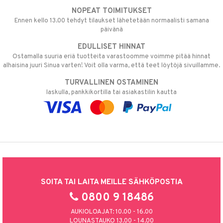
NOPEAT TOIMITUKSET
Ennen kello 13.00 tehdyt tilaukset lähetetään normaalisti samana
päivänä
EDULLISET HINNAT
Ostamalla suuria eriä tuotteita varastoomme voimme pitää hinnat
alhaisina juuri Sinua varten! Voit olla varma, että teet löytöjä sivuillamme.
TURVALLINEN OSTAMINEN
laskulla, pankkikortilla tai asiakastilin kautta
SOITA TAI LAITA MEILLE SÄHKÖPOSTIA
0800 9 18486
AUKIOLOAJAT: 10.00 - 16.00
LOUNASTAUKO 13.00 - 14.00