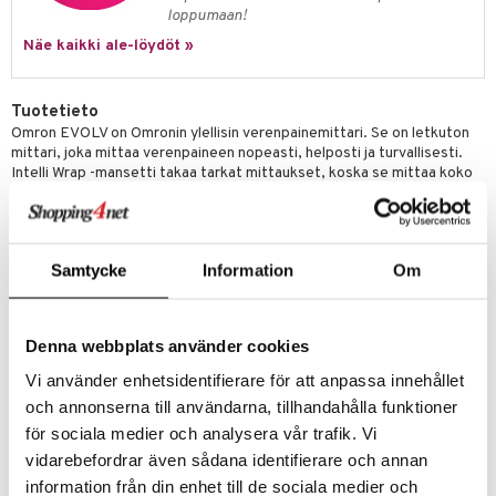
loppumaan!
Näe kaikki ale-löydöt »
Tuotetieto
Omron EVOLV on Omronin ylellisin verenpainemittari. Se on letkuton
mittari, joka mittaa verenpaineen nopeasti, helposti ja turvallisesti.
Intelli Wrap -mansetti takaa tarkat mittaukset, koska se mittaa koko
käsivarren ympäri (360˚) ja siinä on merkkivalo, joka osoittaa, jos
mansetti ei ole oikein kiinnitetty. Evolv-verenpainemittari havaitsee
epäsäännölliset sydämenlyönnit ja kehon liikkeet mittauksen aikana.
Siinä on muistitoiminto, joka tallentaa 100 viimeisintä tulosta aika- ja
Samtycke
Information
Om
päivämäärätietoineen ja näyttää kolmen viimeisimmän tuloksen
keskiarvon sovelluksessa. Kliinisesti validoitu ja hyväksytty raskaana
oleville ja diabeetikoille.
Omron Connect - synkronoi mittaukset älypuhelimeesi Omron
Denna webbplats använder cookies
Connect -sovelluksen avulla iPhoneen / Androidiin.
Vi använder enhetsidentifierare för att anpassa innehållet
Mansetti Intelli Wrap Cuff Technologyllä (22-42 cm), joka takaa
och annonserna till användarna, tillhandahålla funktioner
tarkat tulokset.
för sociala medier och analysera vår trafik. Vi
Havaitsee epäsäännölliset sydämenlyönnit.
vidarebefordrar även sådana identifierare och annan
100 lukemaa tallennetaan muistiin, mutta vain viimeisimmät
information från din enhet till de sociala medier och
mittaukset näkyvät näytöllä.