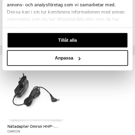
annons- och analysföretag som vi samarbetar med.
Sisältää paristot, 4 kpl AA-paristoja.
Dessa kan i sin tur kombinera informationen med annan
information som du har tillhandahållit eller som de har
Tuotenumero
samlat in när du har använt deras tjänster. Du godkänner
AOPH2-OM-1
våra cookies vid fortsatt användande av vår webbplats.
Tillåt alla
Vinkkejä sinulle
Anpassa
Nätadapter Omron HHP-CM01
OMRON