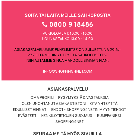
SOITA TAI LAITA MEILLE SÄHKÖPOSTIA
0800 9 18486
AUKIOLOAJAT: 10.00 - 16.00
LOUNASTAUKO 13.00 - 14.00
ASIAKASPALVELUMME PUHELIMITSE ON SULJETTUNA 29.6.–
27.7. OTA MEIHIN YHTEYTTÄ SÄHKÖPOSTITSE
NIIN AUTAMME SINUA MAHDOLLISIMMAN PIAN.
INFO@SHOPPING4NET.COM
ASIAKASPALVELU
OMA PROFIILI
KYSYMYKSIÄ & VASTAUKSIA
OLEN UNOHTANUT ASIAKASTIETONI
OTA YHTEYTTÄ
EDULLISET HINNAT
EHDOT - SHOPPING4NETIN MYYNTIEHDOT
EVÄSTEET
HENKILÖTIETOJEN SUOJAUS
KUMPPANIKSI
SHOPPING4NET
SEURAA MEITÄ MYÖS SIVUILLA