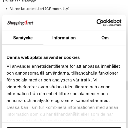
Paketissa sisältyy:
Veren ketonimittari (CE-merkitty)
Lansettiyksikkö
10 kpl lansetteja
10 kpl testiliuskoja (lisää voi ostaa)
Samtycke
Information
Om
Kätevä säilytyskotelo
Denna webbplats använder cookies
Tuotenumero
Vi använder enhetsidentifierare för att anpassa innehållet
ABBK0-B5-1
och annonserna till användarna, tillhandahålla funktioner
för sociala medier och analysera vår trafik. Vi
Vinkkejä sinulle
vidarebefordrar även sådana identifierare och annan
information från din enhet till de sociala medier och
annons- och analysföretag som vi samarbetar med.
Dessa kan i sin tur kombinera informationen med annan
information som du har tillhandahållit eller som de har
samlat in när du har använt deras tjänster. Du godkänner
våra cookies vid fortsatt användande av vår webbplats.