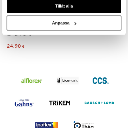
Tillåt alla
Anpassa
eBketone Teststickor 10 st
BÄTTRE HÄLSA
24,90
€