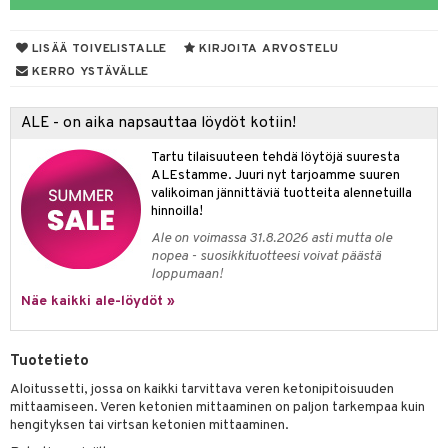
udet
& Korvat
uminen
 vaivat
den hoito
pää
talovoiteet
mmasharjat
Suolisto
Hampaat
 & Suihkeet
tuminen
LISÄÄ TOIVELISTALLE
KIRJOITA ARVOSTELU
maslangat & Tikut
inen & Kuume
 Pullot
vat
KERRO YSTÄVÄLLE
mmasproteesi
t & Mineraalit
ys
kipu & Käheys
ALE - on aika napsauttaa löydöt kotiin!
mmastahnat
 Suolisto
asapaino
& K
spalvelu
Tartu tilaisuuteen tehdä löytöjä suuresta
masväliharjat
memittarit
uoto
kamat
iinit
ALEstamme. Juuri nyt tarjoamme suuren
ksiä & vastauksia
valikoiman jännittäviä tuotteita alennetuilla
paiden hoito
va nenä
nit & Mineraalit
us
iinit
hinnoilla!
tuotetta
Ale on voimassa 31.8.2026 asti mutta ole
än vuoto & tukkoisuus
hyvinvointi
m
nopea - suosikkituotteesi voivat päästä
 verkkokaupasta
loppumaan!
kat
kyys ruoalle
Näe kaikki ale-löydöt »
visukat
toori-intoleranssi
ium
vittäin
isukat
tamiinit
Tuotetieto
Aloitussetti, jossa on kaikki tarvittava veren ketonipitoisuuden
mittaamiseen. Veren ketonien mittaaminen on paljon tarkempaa kuin
hengityksen tai virtsan ketonien mittaaminen.