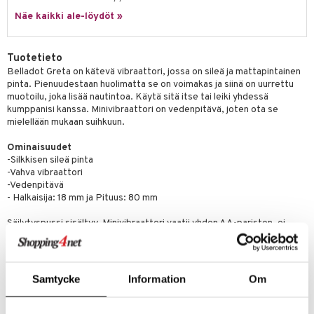
masväliharjat
memittarit
uoto
kamat
iinit
ksiä & vastauksia
Näe kaikki ale-löydöt »
paiden hoito
va nenä
nit & Mineraalit
us
iinit
tuotetta
än vuoto & tukkoisuus
hyvinvointi
m
Tuotetieto
 verkkokaupasta
Belladot Greta on kätevä vibraattori, jossa on sileä ja mattapintainen
kat
kyys ruoalle
pinta. Pienuudestaan huolimatta se on voimakas ja siinä on uurrettu
muotoilu, joka lisää nautintoa. Käytä sitä itse tai leiki yhdessä
visukat
toori-intoleranssi
ium
kumppanisi kanssa. Minivibraattori on vedenpitävä, joten ota se
mielellään mukaan suihkuun.
vittäin
isukat
tamiinit
Ominaisuudet
-Silkkisen sileä pinta
-Vahva vibraattori
-Vedenpitävä
- Halkaisija: 18 mm ja Pituus: 80 mm
Säilytyspussi sisältyy. Minivibraattori vaatii yhden AA-pariston, ei
sisälly pakkaukseen. Paristokotelossa on paperinpala/lappu, jota ei
tule poistaa.
Samtycke
Information
Om
Tuotenumero
AGMG0-26-1-XX-GU