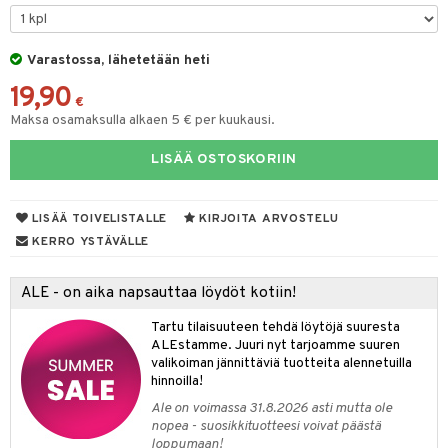
talovoiteet
ettumat iholla
ivoide
tuotteet
vut
 & Ovulointi
osuoja
Varastossa, lähetetään heti
net
net
inemittarit
t
a & Vahvuus
19,90
kolaastarit
lät
hasvaivat
voiteet
€
Maksa osamaksulla alkaen 5 € per kuukausi.
lät
& Imetys
 Vilustuminen & Kipu
Nivelet
ia & Haavat
ohjaiset
LISÄÄ OSTOSKORIIN
idesi
 Korvat
it
3 & 6
ahoinvointi
jaiset
to
ampaat
Vaihdevuodet
astarit
umput
ulpat
LISÄÄ TOIVELISTALLE
KIRJOITA ARVOSTELU
uoja
, Haavat & Puremat
 Suolisto
ojat
aivat
 Rakkulat
KERRO YSTÄVÄLLE
udet
& Korvat
uminen
 vaivat
den hoito
pää
ALE - on aika napsauttaa löydöt kotiin!
mmasharjat
Suolisto
Hampaat
 & Suihkeet
tuminen
Tartu tilaisuuteen tehdä löytöjä suuresta
maslangat & Tikut
ALEstamme. Juuri nyt tarjoamme suuren
inen & Kuume
 Pullot
vat
valikoiman jännittäviä tuotteita alennetuilla
mmasproteesi
t & Mineraalit
ys
kipu & Käheys
hinnoilla!
Ale on voimassa 31.8.2026 asti mutta ole
mmastahnat
 Suolisto
asapaino
& K
nopea - suosikkituotteesi voivat päästä
spalvelu
loppumaan!