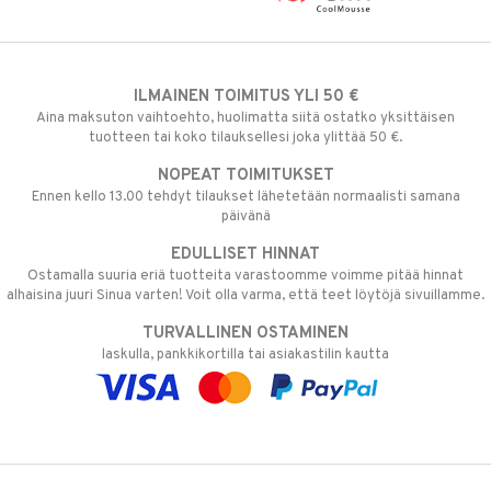
ILMAINEN TOIMITUS YLI 50 €
Aina maksuton vaihtoehto, huolimatta siitä ostatko yksittäisen
tuotteen tai koko tilauksellesi joka ylittää 50 €.
NOPEAT TOIMITUKSET
Ennen kello 13.00 tehdyt tilaukset lähetetään normaalisti samana
päivänä
EDULLISET HINNAT
Ostamalla suuria eriä tuotteita varastoomme voimme pitää hinnat
alhaisina juuri Sinua varten! Voit olla varma, että teet löytöjä sivuillamme.
TURVALLINEN OSTAMINEN
laskulla, pankkikortilla tai asiakastilin kautta