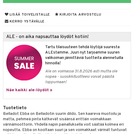
talovoiteet
ettumat iholla
ivoide
tuotteet
vut
 & Ovulointi
osuoja
LISÄÄ TOIVELISTALLE
KIRJOITA ARVOSTELU
net
net
inemittarit
t
a & Vahvuus
KERRO YSTÄVÄLLE
kolaastarit
lät
hasvaivat
voiteet
ALE - on aika napsauttaa löydöt kotiin!
lät
& Imetys
 Vilustuminen & Kipu
Nivelet
ia & Haavat
ohjaiset
Tartu tilaisuuteen tehdä löytöjä suuresta
idesi
 Korvat
it
3 & 6
ahoinvointi
jaiset
to
ALEstamme. Juuri nyt tarjoamme suuren
valikoiman jännittäviä tuotteita alennetuilla
ampaat
Vaihdevuodet
astarit
umput
ulpat
hinnoilla!
Ale on voimassa 31.8.2026 asti mutta ole
uoja
, Haavat & Puremat
 Suolisto
ojat
aivat
 Rakkulat
nopea - suosikkituotteesi voivat päästä
loppumaan!
udet
& Korvat
uminen
 vaivat
den hoito
pää
Näe kaikki ale-löydöt »
mmasharjat
Suolisto
Hampaat
 & Suihkeet
tuminen
maslangat & Tikut
inen & Kuume
 Pullot
vat
Tuotetieto
mmasproteesi
Belladot Ebba on Belladotin suurin dildo. Sen kaareva muotoilu ja
t & Mineraalit
ys
kipu & Käheys
matta, pehmeä pinta kätkevät sisäänsä erittäin voimakkaan
mmastahnat
 Suolisto
asapaino
& K
värinämoottorin. Yhdellä napin painalluksella voit säätää kolmea eri
spalvelu
nopeutta. Ebba on kooltaan suuri ja sen voimakkaat värinät tuntuvat