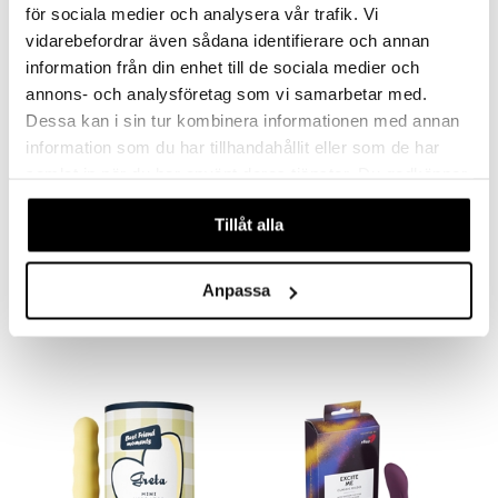
för sociala medier och analysera vår trafik. Vi
vidarebefordrar även sådana identifierare och annan
information från din enhet till de sociala medier och
annons- och analysföretag som vi samarbetar med.
Dessa kan i sin tur kombinera informationen med annan
information som du har tillhandahållit eller som de har
samlat in när du har använt deras tjänster. Du godkänner
våra cookies vid fortsatt användande av vår webbplats.
Tillåt alla
Belladot Britt Duoballs
Belladot Greta Mini Vibrator
BELLADOT
BELLADOT
Anpassa
24,90
19
€
€