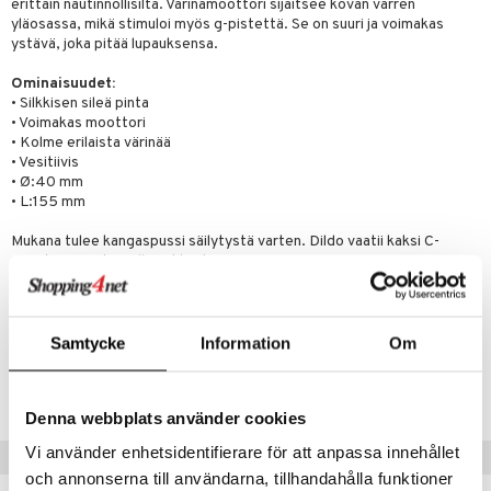
masväliharjat
memittarit
uoto
kamat
iinit
erittäin nautinnollisilta. Värinämoottori sijaitsee kovan varren
ksiä & vastauksia
yläosassa, mikä stimuloi myös g-pistettä. Se on suuri ja voimakas
paiden hoito
va nenä
nit & Mineraalit
us
iinit
ystävä, joka pitää lupauksensa.
tuotetta
än vuoto & tukkoisuus
hyvinvointi
m
Ominaisuudet:
 verkkokaupasta
• Silkkisen sileä pinta
kat
kyys ruoalle
• Voimakas moottori
• Kolme erilaista värinää
visukat
toori-intoleranssi
ium
• Vesitiivis
• Ø:40 mm
vittäin
isukat
tamiinit
• L:155 mm
Mukana tulee kangaspussi säilytystä varten. Dildo vaatii kaksi C-
paristoa, eivät sisälly pakkaukseen.
Paristokotelossa on paperipala/lappu, jota ei tule poistaa.
Samtycke
Information
Om
Tuotenumero
AELV3-26-1
Denna webbplats använder cookies
Vi använder enhetsidentifierare för att anpassa innehållet
Suositut tuotteet
och annonserna till användarna, tillhandahålla funktioner