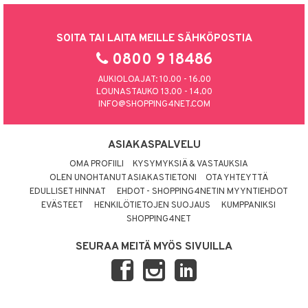
SOITA TAI LAITA MEILLE SÄHKÖPOSTIA
0800 9 18486
AUKIOLOAJAT: 10.00 - 16.00
LOUNASTAUKO 13.00 - 14.00
INFO@SHOPPING4NET.COM
ASIAKASPALVELU
OMA PROFIILI
KYSYMYKSIÄ & VASTAUKSIA
OLEN UNOHTANUT ASIAKASTIETONI
OTA YHTEYTTÄ
EDULLISET HINNAT
EHDOT - SHOPPING4NETIN MYYNTIEHDOT
EVÄSTEET
HENKILÖTIETOJEN SUOJAUS
KUMPPANIKSI
SHOPPING4NET
SEURAA MEITÄ MYÖS SIVUILLA