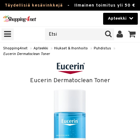
Täydellisiä kesävinkkejä
-
Ilmainen toimitus yli 50 €
Apteekki
ERKKEJÄ
Kauneudenhoito
JAT
UOTTEITA
Piilolinssit
Shopping4net
»
Apteekki
»
Hiukset & Ihonhoito
»
Puhdistus
»
Eucerin Dermatoclean Toner
Luontaistuotteet
Apteekki
eet
ihkeet
Eucerin Dermatoclean Toner
pakasta
pat
ia
Fitness
Puremat & Pistot
 & Seisominen
Koti & Sisustus
& Ihonhoito
/ WC
u
Lelut, Lapsi & Vauva
nni & Ylety
tuotteet
Tuotemerkkejä
it & Teipit
t
Kampanjat
se
 / Pistokset