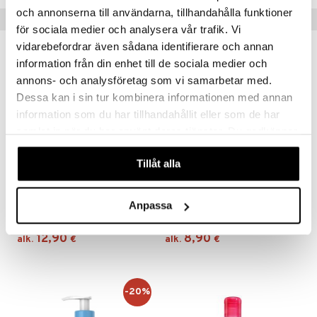
och annonserna till användarna, tillhandahålla funktioner
Suositut tuotteet
för sociala medier och analysera vår trafik. Vi
vidarebefordrar även sådana identifierare och annan
information från din enhet till de sociala medier och
annons- och analysföretag som vi samarbetar med.
Dessa kan i sin tur kombinera informationen med annan
information som du har tillhandahållit eller som de har
samlat in när du har använt deras tjänster. Du godkänner
våra cookies vid fortsatt användande av vår webbplats.
Tillåt alla
Saatavana useana vaihtoehtona
Saatavana useana vaihtoehtona
CeraVe Foaming Cleanser
Cetaphil Daily Facial Cleanser
Anpassa
CERAVE
CETAPHIL
12,90
8,90
alk.
€
alk.
€
-20%