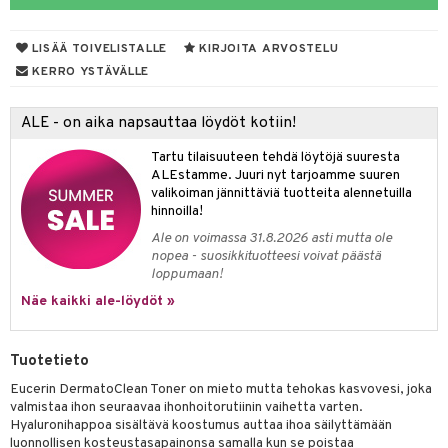
talovoiteet
kuhousunsuojat
ettumat iholla
ivoide
yneisyys & Kutina
tuotteet
n poisto
vut
 & Ovulointi
osuoja
LISÄÄ TOIVELISTALLE
KIRJOITA ARVOSTELU
rempi vuoto
net
net
tsatietulehdus
 & Tamppoonit
inemittarit
t
a & Vahvuus
KERRO YSTÄVÄLLE
rpaketti
kolaastarit
lät
ppoonit
olielämä
hasvaivat
voiteet
ALE - on aika napsauttaa löydöt kotiin!
lät
veyssiteet
ukkuus
& Imetys
 Vilustuminen & Kipu
Nivelet
ia & Haavat
ohjaiset
Tartu tilaisuuteen tehdä löytöjä suuresta
rontaöljyt
idesi
 Korvat
it
3 & 6
ahoinvointi
jaiset
to
ALEstamme. Juuri nyt tarjoamme suuren
valikoiman jännittäviä tuotteita alennetuilla
kuvoiteet
ampaat
Vaihdevuodet
astarit
umput
ulpat
hinnoilla!
Ale on voimassa 31.8.2026 asti mutta ole
silelut
uoja
, Haavat & Puremat
 Suolisto
ojat
aivat
 Rakkulat
nopea - suosikkituotteesi voivat päästä
loppumaan!
udet
& Korvat
uminen
 vaivat
den hoito
pää
Näe kaikki ale-löydöt »
mmasharjat
Suolisto
Hampaat
 & Suihkeet
tuminen
maslangat & Tikut
inen & Kuume
 Pullot
vat
Tuotetieto
mmasproteesi
t & Mineraalit
ys
kipu & Käheys
Eucerin DermatoClean Toner on mieto mutta tehokas kasvovesi, joka
valmistaa ihon seuraavaa ihonhoitorutiinin vaihetta varten.
mmastahnat
 Suolisto
asapaino
& K
Hyaluronihappoa sisältävä koostumus auttaa ihoa säilyttämään
spalvelu
luonnollisen kosteustasapainonsa samalla kun se poistaa