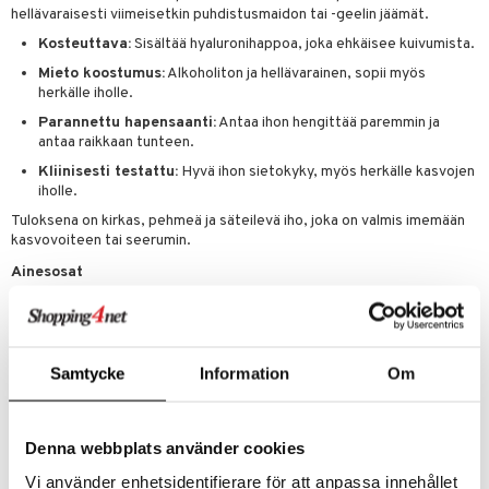
masväliharjat
memittarit
uoto
kamat
iinit
hellävaraisesti viimeisetkin puhdistusmaidon tai -geelin jäämät.
ksiä & vastauksia
paiden hoito
va nenä
Kosteuttava:
Sisältää hyaluronihappoa, joka ehkäisee kuivumista.
nit & Mineraalit
us
iinit
tuotetta
Mieto koostumus:
Alkoholiton ja hellävarainen, sopii myös
än vuoto & tukkoisuus
hyvinvointi
m
herkälle iholle.
 verkkokaupasta
kat
kyys ruoalle
Parannettu hapensaanti:
Antaa ihon hengittää paremmin ja
antaa raikkaan tunteen.
visukat
toori-intoleranssi
ium
Kliinisesti testattu:
Hyvä ihon sietokyky, myös herkälle kasvojen
iholle.
vittäin
isukat
tamiinit
Tuloksena on kirkas, pehmeä ja säteilevä iho, joka on valmis imemään
kasvovoiteen tai seerumin.
Ainesosat
Aqua, Dipropyleeniglykoli, Glyseryyliglukosidi, Glyseriini,
Natriumhyaluronaatti, Desyyliglukosidi, Natriumsitraatti,
Sitruunahappo, Kokamidopropyylibetaiini, Trinatrium-EDTA, 1,2-
Heksaanidioli, Fenoksietanoli
Samtycke
Information
Om
Tuotenumero
Denna webbplats använder cookies
ACIH4-6K-200
Vi använder enhetsidentifierare för att anpassa innehållet