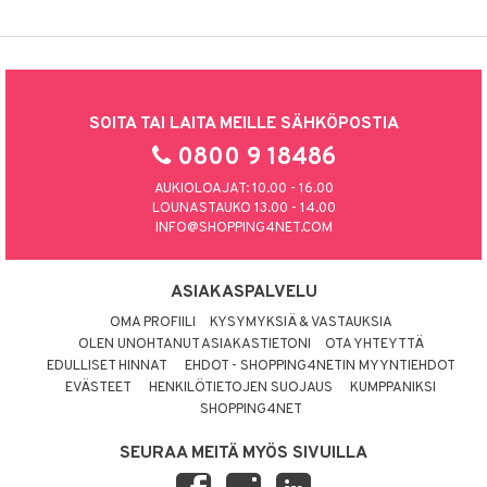
SOITA TAI LAITA MEILLE SÄHKÖPOSTIA
0800 9 18486
AUKIOLOAJAT: 10.00 - 16.00
LOUNASTAUKO 13.00 - 14.00
INFO@SHOPPING4NET.COM
ASIAKASPALVELU
OMA PROFIILI
KYSYMYKSIÄ & VASTAUKSIA
OLEN UNOHTANUT ASIAKASTIETONI
OTA YHTEYTTÄ
EDULLISET HINNAT
EHDOT - SHOPPING4NETIN MYYNTIEHDOT
EVÄSTEET
HENKILÖTIETOJEN SUOJAUS
KUMPPANIKSI
SHOPPING4NET
SEURAA MEITÄ MYÖS SIVUILLA