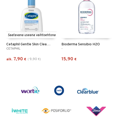
Saatavana useana vaihtoehtona
Cetaphil Gentle Skin Cleanser
Bioderma Sensibio H2O
CETAPHIL
-
7,90
15,90
9,90
alk.
€
(
€
)
€